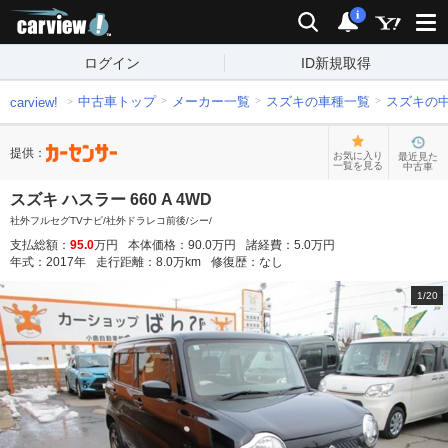
carview!
検索
通知
i
ログイン
ID新規取得
中古車トップ
メーカー一覧
スズキの車種一覧
スズキの
carview!
提供：
お気に入り
最近見た
一覧を見る
中古車
スズキ ハスラー 660 A 4WD
社外フルセグTVナビ/社外ドラレコ前後/シー/
支払総額：
95.0
万円
本体価格：
90.0
万円
諸経費：
5.0
万円
年式：
2017
年
走行距離：
8.0
万km
修復歴：
なし
1
/
20