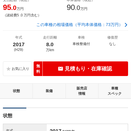
95
90
.0
.0
万円
万円
（諸経費5 .0 万円含む）
この車種の相場価格（平均本体価格：73万円）
年式
走行距離
車検
修復歴
2017
8.0
車検整備付
なし
(H29)
万km
無
見積もり・在庫確認
料
販売店
車種
状態
装備
情報
スペック
状態
2017
年式