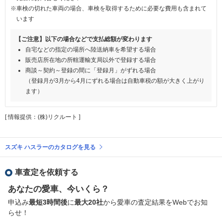
※車検の切れた車両の場合、車検を取得するために必要な費用も含まれて
います
【ご注意】以下の場合などで支払総額が変わります
自宅などの指定の場所へ陸送納車を希望する場合
販売店所在地の所轄運輸支局以外で登録する場合
商談～契約～登録の間に「登録月」がずれる場合
（登録月が3月から4月にずれる場合は自動車税の額が大きく上がり
ます）
[ 情報提供：(株)リクルート ]
スズキ ハスラーのカタログを見る
車査定を依頼する
あなたの愛車、今いくら？
申込み
最短3時間後
に
最大20社
から愛車の査定結果をWebでお知
らせ！