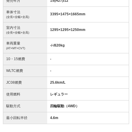
発売年月
15(H27)/12
車体寸法
3395
×
1475
×
1665
mm
(全長×全幅×全高)
室内寸法
1295
×
1295
×
1250
mm
(全長×全幅×全高)
車両重量
-/-/820
kg
(AT×MT×CVT)
10・15燃費
-
WLTC燃費
-
JC08燃費
25.6km/L
使用燃料
レギュラー
駆動方式
四輪駆動（4WD）
最小回転半径
4.6
m