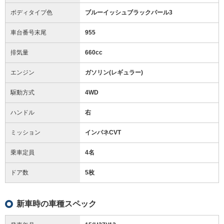
ボディタイプ色
ブルーイッシュブラックパール3
車台番号末尾
955
排気量
660cc
エンジン
ガソリン(レギュラー)
駆動方式
4WD
ハンドル
右
ミッション
インパネCVT
乗車定員
4名
ドア数
5枚
新車時の車種スペック