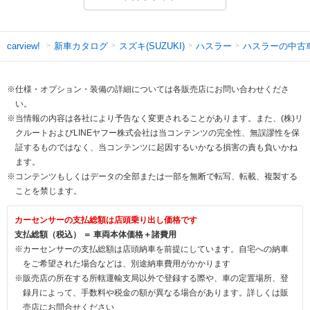
新車カタログ
スズキ(SUZUKI)
ハスラー
ハスラーの中古
carview!
※仕様・オプション・装備の詳細については各販売店にお問い合わせくださ
い。
※当情報の内容は各社により予告なく変更されることがあります。また、(株)リ
クルートおよびLINEヤフー株式会社は当コンテンツの完全性、無誤謬性を保
証するものではなく、当コンテンツに起因するいかなる損害の責も負いかね
ます。
※コンテンツもしくはデータの全部または一部を無断で転写、転載、複製する
ことを禁じます。
カーセンサーの支払総額は店頭乗り出し価格です
支払総額（税込） ＝ 車両本体価格＋諸費用
※カーセンサーの支払総額は店頭納車を前提にしています。自宅への納車
をご希望された場合などは、別途納車費用がかかります
※販売店の所在する所轄運輸支局以外で登録する際や、車の定置場所、登
録月によって、手数料や税金の額が異なる場合があります。詳しくは販
売店にお問合せください