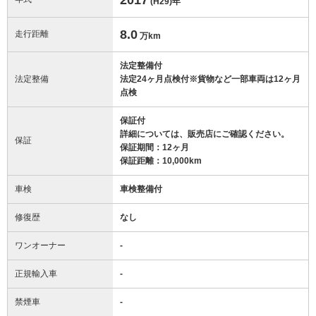
(H29)
年
8.0
走行距離
万km
法定整備付
法定整備
法定24ヶ月点検付※貨物など一部車両は12ヶ月
点検
保証付
詳細については、販売店にご確認ください。
保証
保証期間：12ヶ月
保証距離：10,000km
車検
車検整備付
修復歴
なし
ワンオーナー
-
正規輸入車
-
禁煙車
-