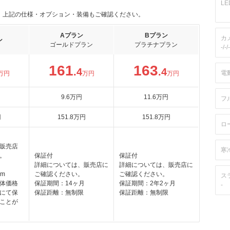
L
。上記の仕様・オプション・装備もご確認ください。
Aプラン
Bプラン
カ
ン
ゴールドプラン
プラチナプラン
-/-/-
161
163
.4
.4
電
万円
万円
万円
9
.6
万円
11
.6
万円
フ
円
151
.8
万円
151
.8
万円
ロ
販売店
寒
。
保証付
保証付
詳細については、販売店に
詳細については、販売店に
km
ご確認ください。
ご確認ください。
ス
体価格
保証期間：14ヶ月
保証期間：2年2ヶ月
-
にて保
保証距離：無制限
保証距離：無制限
ことが