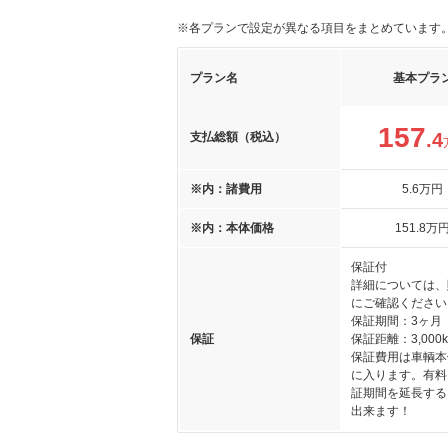
※各プランで設定が異なる項目をまとめています
プラン名
基本プラ
157
.4
支払総額（税込）
※内：諸費用
5
.6
万円
※内：本体価格
151
.8
万
保証付
詳細については、
にご確認ください
保証期間：3ヶ月
保証
保証距離：3,000
保証費用は車輌本
に入ります。有料
証期間を延長する
出来ます！