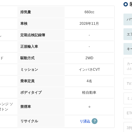
排気量
660cc
パ
車検
2028年11月
エ
し
定期点検記録簿
-
正規輸入車
-
キ
ド
駆動方式
2WD
カ
-/-/-
ミッション
インパネCVT
乗車定員
4名
TV:
ボディタイプ
軽自動車
ミ
ンジ ソ
禁煙車
○
2トン
ET
リサイクル
リ済込
3