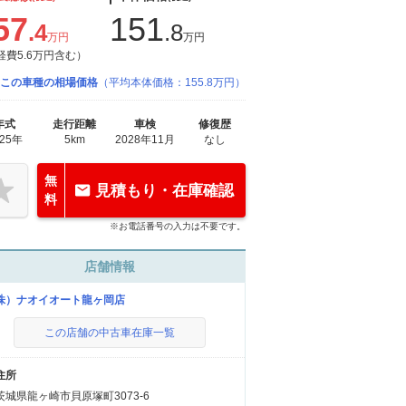
57
151
.4
.8
万円
万円
経費5.6万円含む）
この車種の相場価格
（平均本体価格：155.8万円）
年式
走行距離
車検
修復歴
025年
5km
2028年11月
なし
無
見積もり・在庫確認
料
※お電話番号の入力は不要です。
店舗情報
株）ナオイオート龍ヶ岡店
この店舗の中古車在庫一覧
住所
茨城県龍ヶ崎市貝原塚町3073-6