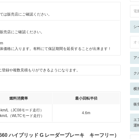
電
ては販売店にご確認ください。
シ
販売店にご確認ください。
オ
km
体価格に入ります。有料にて保証期間を延長することが出来ます！
ア
に登録や複数見積もりができるようになります。
ク
横
燃料消費率
最小回転半径
衝
.4km/L（JC08モード走行）
4.6m
.0km/L（WLTCモード走行）
エ
運
660 ハイブリッド G レーダーブレーキ キーフリー）