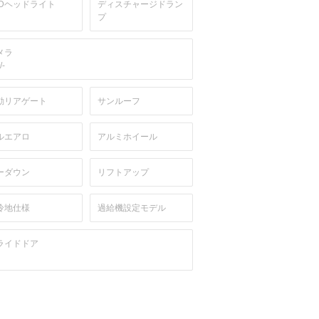
EDヘッドライト
ディスチャージドラン
プ
メラ
/-
動リアゲート
サンルーフ
ルエアロ
アルミホイール
ーダウン
リフトアップ
冷地仕様
過給機設定モデル
ライドドア