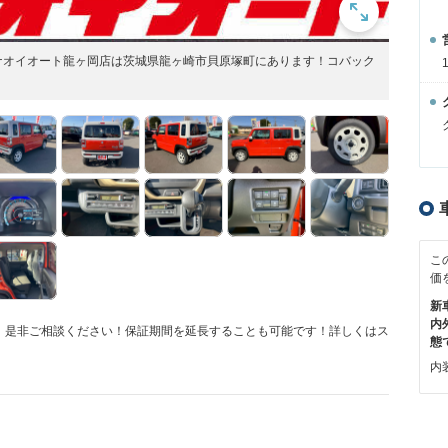
ナオイオート龍ヶ岡店は茨城県龍ヶ崎市貝原塚町にあります！コバック
こ
価
新
内
！是非ご相談ください！保証期間を延長することも可能です！詳しくはス
態
内装