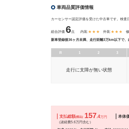
車両品質評価情報
カーセンサー認定評価を受けた中古車です。
検査日
6
総合評価
点
内装:
外装:
修
新車登録後36ヶ月未満、走行距離3万km以下で
R
1
2
3
走行に支障が無い状態
157
支払総額
.4
本体
万円
(税込)
（諸経費5.6万円含む）