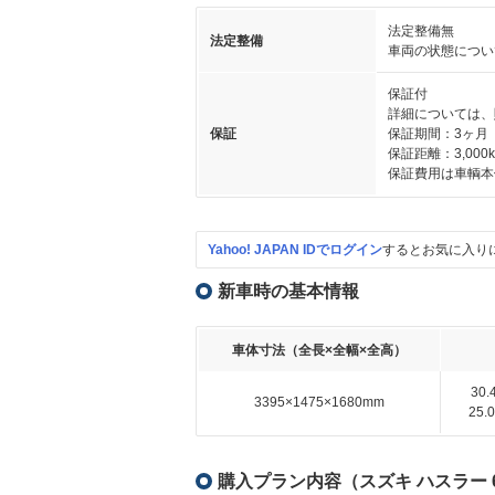
法定整備無
法定整備
車両の状態につい
保証付
詳細については、
保証
保証期間：3ヶ月
保証距離：3,000
保証費用は車輌本
Yahoo! JAPAN IDでログイン
するとお気に入り
新車時の基本情報
車体寸法（全長×全幅×全高）
30
3395×1475×1680mm
25
購入プラン内容（スズキ ハスラー 