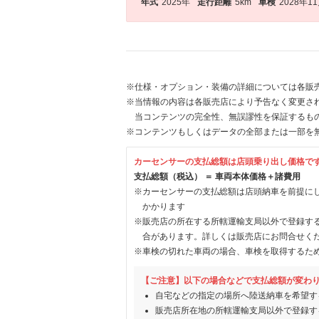
年式
2025年
走行距離
5km
車検
2028年1
※仕様・オプション・装備の詳細については各販
※当情報の内容は各販売店により予告なく変更され
当コンテンツの完全性、無誤謬性を保証するも
※コンテンツもしくはデータの全部または一部を
カーセンサーの支払総額は店頭乗り出し価格で
支払総額（税込） ＝ 車両本体価格＋諸費用
※カーセンサーの支払総額は店頭納車を前提に
かかります
※販売店の所在する所轄運輸支局以外で登録す
合があります。詳しくは販売店にお問合せく
※車検の切れた車両の場合、車検を取得するた
【ご注意】以下の場合などで支払総額が変わ
自宅などの指定の場所へ陸送納車を希望す
販売店所在地の所轄運輸支局以外で登録す