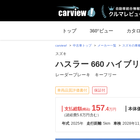
トップ
360°ビュー
カタ
carview!
中古車トップ
メーカー一覧
スズキの車
スズキ
ハスラー 660 ハイブリ
レーダーブレーキ キーフリー
車両品質評価書付
保証付
157
支払総額
.4
本体
万円
(税込)
（諸経費5.6万円含む）
年式
2025年
走行距離
5km
車検
2028年1