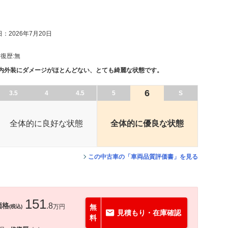
：2026年7月20日
復歴:
無
、内外装にダメージがほとんどない、とても綺麗な状態です。
6
3.5
4
4.5
5
S
全体的に良好な状態
全体的に優良な状態
この中古車の「車両品質評価書」を見る
151
価格
.8
万円
無
(税込)
見積もり・在庫確認
料