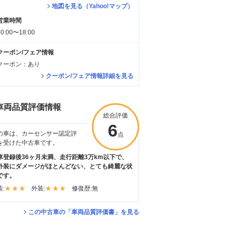
地図を見る（Yahoo!マップ）
営業時間
10:00〜18:00
クーポン/フェア情報
クーポン：あり
クーポン/フェア情報詳細を見る
車両品質評価情報
総合評価
6
の車は、カーセンサー認定評
点
を受けた中古車です。
車登録後36ヶ月未満、走行距離3万km以下で、
外装にダメージがほとんどない、とても綺麗な状
です。
:
外装:
修復歴:
無
この中古車の「車両品質評価書」を見る