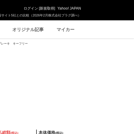
ログイン
[
新規取得
]
Yahoo! JAPAN
サイト5社との比較（2026年2月株式会社プラグ調べ）
オリジナル記事
マイカー
ーブレーキ キーフリー
払総額
本体価格
(税込)
(税込)