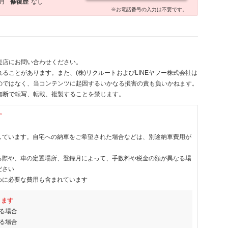
1月
修復歴
なし
※お電話番号の入力は不要です。
売店にお問い合わせください。
ることがあります。また、(株)リクルートおよびLINEヤフー株式会社は
のではなく、当コンテンツに起因するいかなる損害の責も負いかねます。
無断で転写、転載、複製することを禁じます。
す
しています。自宅への納車をご希望された場合などは、別途納車費用が
る際や、車の定置場所、登録月によって、手数料や税金の額が異なる場
ださい
めに必要な費用も含まれています
ります
る場合
る場合