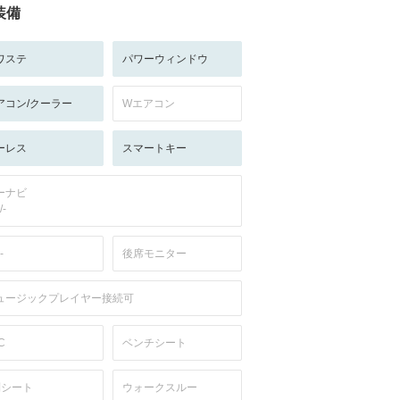
装備
ワステ
パワーウィンドウ
アコン/クーラー
Wエアコン
ーレス
スマートキー
ーナビ
/-
-
後席モニター
ュージックプレイヤー接続可
C
ベンチシート
列シート
ウォークスルー