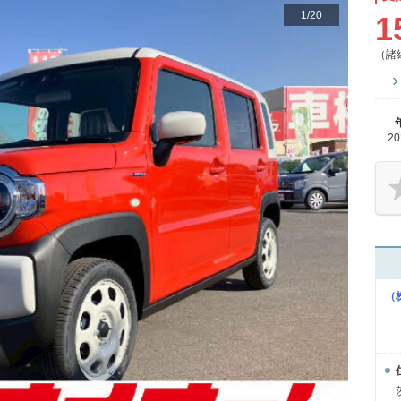
1
/
20
1
（諸
2
（