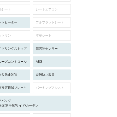
動シート
シートエアコン
ートヒーター
フルフラットシート
ットマン
本革シート
イドリングストップ
障害物センサー
ルーズコントロール
ABS
滑り防止装置
盗難防止装置
突被害軽減ブレーキ
パーキングアシスト
アバッグ
転席/助手席/サイド/カーテン