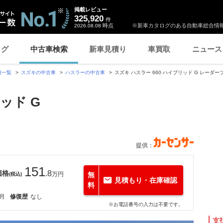
掲載レビュー
325,920
件
時点
※新車カタログのある自動車総合情報
2026.08.08
ログ
中古車検索
新車見積り
車買取
ニュース
種一覧
スズキの中古車
ハスラーの中古車
スズキ ハスラー 660 ハイブリッド G レーダ
ッド G
提供：
151
価格
.8
万円
無
(税込)
見積もり・在庫確認
料
1月
修復歴
なし
※お電話番号の入力は不要です。
支