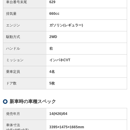
車台番号末尾
629
排気量
660cc
エンジン
ガソリン(レギュラー)
駆動方式
2WD
ハンドル
右
ミッション
インパネCVT
乗車定員
4名
ドア数
5枚
新車時の車種スペック
発売年月
14(H26)/04
車体寸法
3395
×
1475
×
1665
mm
(全長×全幅×全高)