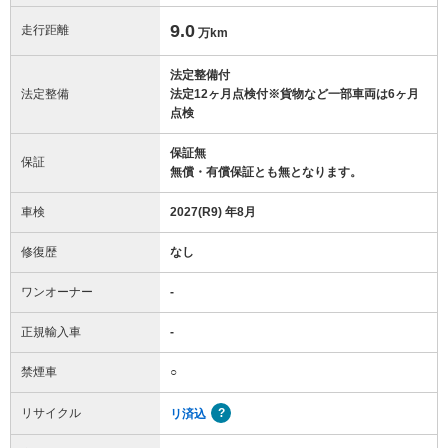
9.0
走行距離
万km
法定整備付
法定整備
法定12ヶ月点検付※貨物など一部車両は6ヶ月
点検
保証無
保証
無償・有償保証とも無となります。
車検
2027(R9) 年8月
修復歴
なし
ワンオーナー
-
正規輸入車
-
禁煙車
○
リサイクル
リ済込