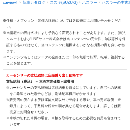
新車カタログ
スズキ(SUZUKI)
ハスラー
ハスラーの中古
carview!
※仕様・オプション・装備の詳細については各販売店にお問い合わせくださ
い。
※当情報の内容は各社により予告なく変更されることがあります。また、(株)リ
クルートおよびLINEヤフー株式会社は当コンテンツの完全性、無誤謬性を保
証するものではなく、当コンテンツに起因するいかなる損害の責も負いかね
ます。
※コンテンツもしくはデータの全部または一部を無断で転写、転載、複製する
ことを禁じます。
カーセンサーの支払総額は店頭乗り出し価格です
支払総額（税込） ＝ 車両本体価格＋諸費用
※カーセンサーの支払総額は店頭納車を前提にしています。自宅への納車
をご希望された場合などは、別途納車費用がかかります
※販売店の所在する所轄運輸支局以外で登録する際や、車の定置場所、登
録月によって、手数料や税金の額が異なる場合があります。詳しくは販
売店にお問合せください
※車検の切れた車両の場合、車検を取得するために必要な費用も含まれて
います