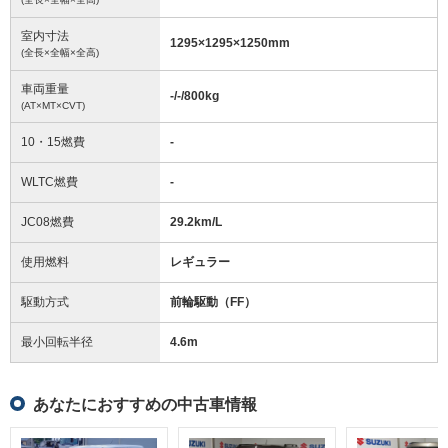
室内寸法
1295
×
1295
×
1250
mm
(全長×全幅×全高)
車両重量
-/-/800
kg
(AT×MT×CVT)
10・15燃費
-
WLTC燃費
-
JC08燃費
29.2km/L
使用燃料
レギュラー
駆動方式
前輪駆動（FF）
最小回転半径
4.6
m
あなたにおすすめの中古車情報