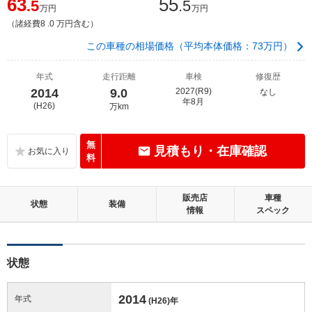
63
55
.5
.5
万円
万円
（諸経費8 .0 万円含む）
この車種の相場価格（平均本体価格：73万円）
年式
走行距離
車検
修復歴
2014
9.0
2027(R9)
なし
年8月
(H26)
万km
無
見積もり・在庫確認
料
販売店
車種
状態
装備
情報
スペック
状態
2014
年式
(H26)
年