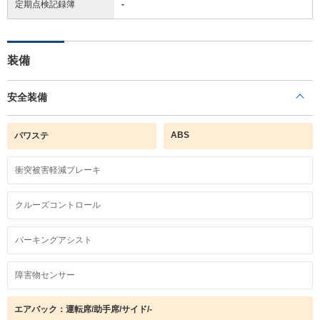
定期点検記録簿
-
装備
安全装備
ABS
パワステ
衝突被害軽減ブレーキ
クルーズコントロール
パーキングアシスト
障害物センサー
エアバック：運転席/助手席/サイド/-