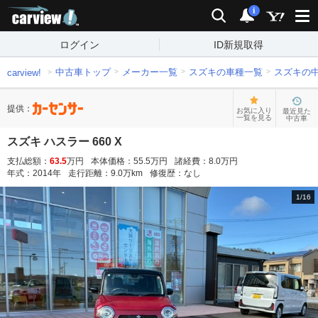
carview!
検索
通知
i
ログイン
ID新規取得
中古車トップ
メーカー一覧
スズキの車種一覧
スズキの
carview!
提供：
お気に入り
最近見た
一覧を見る
中古車
スズキ ハスラー 660 X
支払総額：
63.5
万円
本体価格：
55.5
万円
諸経費：
8.0
万円
年式：
2014
年
走行距離：
9.0
万km
修復歴：
なし
1
/
16