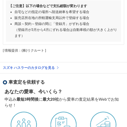
【ご注意】以下の場合などで支払総額が変わります
自宅などの指定の場所へ陸送納車を希望する場合
販売店所在地の所轄運輸支局以外で登録する場合
商談～契約～登録の間に「登録月」がずれる場合
（登録月が3月から4月にずれる場合は自動車税の額が大きく上がり
ます）
[ 情報提供：(株)リクルート ]
スズキ ハスラーのカタログを見る
車査定を依頼する
あなたの愛車、今いくら？
申込み
最短3時間後
に
最大20社
から愛車の査定結果をWebでお知
らせ！