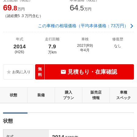
69
64
.8
.5
万円
万円
（諸経費5 .3 万円含む）
この車種の相場価格（平均本体価格：73万円）
年式
走行距離
車検
修復歴
2014
7.9
2027(R9)
なし
年4月
(H26)
万km
無
見積もり・在庫確認
料
購入
販売店
車種
状態
装備
プラン
情報
スペック
状態
2014
年式