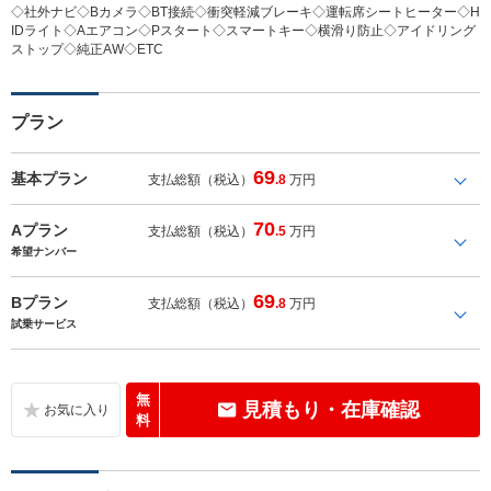
◇社外ナビ◇Bカメラ◇BT接続◇衝突軽減ブレーキ◇運転席シートヒーター◇H
IDライト◇Aエアコン◇Pスタート◇スマートキー◇横滑り防止◇アイドリング
ストップ◇純正AW◇ETC
プラン
69
基本プラン
支払総額（税込）
.8
万円
70
Aプラン
支払総額（税込）
.5
万円
希望ナンバー
69
Bプラン
支払総額（税込）
.8
万円
試乗サービス
無
見積もり・在庫確認
料