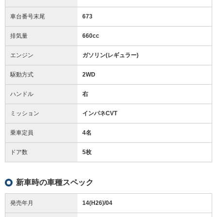
車台番号末尾
673
排気量
660cc
エンジン
ガソリン(レギュラー)
駆動方式
2WD
ハンドル
右
ミッション
インパネCVT
乗車定員
4名
ドア数
5枚
新車時の車種スペック
発売年月
14(H26)/04