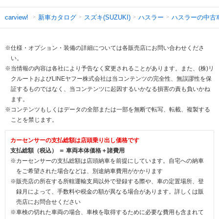
新車カタログ
スズキ(SUZUKI)
ハスラー
ハスラーの中古
carview!
※仕様・オプション・装備の詳細については各販売店にお問い合わせくださ
い。
※当情報の内容は各社により予告なく変更されることがあります。また、(株)リ
クルートおよびLINEヤフー株式会社は当コンテンツの完全性、無誤謬性を保
証するものではなく、当コンテンツに起因するいかなる損害の責も負いかね
ます。
※コンテンツもしくはデータの全部または一部を無断で転写、転載、複製する
ことを禁じます。
カーセンサーの支払総額は店頭乗り出し価格です
支払総額（税込） ＝ 車両本体価格＋諸費用
※カーセンサーの支払総額は店頭納車を前提にしています。自宅への納車
をご希望された場合などは、別途納車費用がかかります
※販売店の所在する所轄運輸支局以外で登録する際や、車の定置場所、登
録月によって、手数料や税金の額が異なる場合があります。詳しくは販
売店にお問合せください
※車検の切れた車両の場合、車検を取得するために必要な費用も含まれて