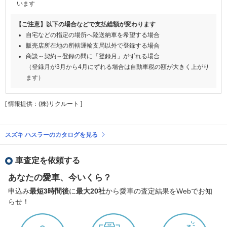
います
【ご注意】以下の場合などで支払総額が変わります
自宅などの指定の場所へ陸送納車を希望する場合
販売店所在地の所轄運輸支局以外で登録する場合
商談～契約～登録の間に「登録月」がずれる場合
（登録月が3月から4月にずれる場合は自動車税の額が大きく上がり
ます）
[ 情報提供：(株)リクルート ]
スズキ ハスラーのカタログを見る
車査定を依頼する
あなたの愛車、今いくら？
申込み
最短3時間後
に
最大20社
から愛車の査定結果をWebでお知
らせ！