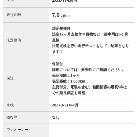
(H26)
年
7.9
走行距離
万km
法定整備付
法定12ヶ月点検付※貨物など一部車両は6ヶ月
法定整備
点検
法定点検を行い走行テストをしてご納車となり
ます！
保証付
詳細については、販売店にご確認ください。
保証期間：1ヶ月
保証
保証距離：1,000km
主要部分、電装を含む、範囲拡張の最長5年ま
での延長保証も可能！
車検
2027(R9) 年4月
修復歴
なし
ワンオーナー
-