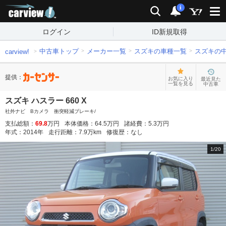
carview!
検索
通知
i
ログイン
ID新規取得
中古車トップ
メーカー一覧
スズキの車種一覧
スズキの
carview!
提供：
お気に入り
最近見た
一覧を見る
中古車
スズキ ハスラー 660 X
社外ナビ Bカメラ 衝突軽減ブレーキ/
支払総額：
69.8
万円
本体価格：
64.5
万円
諸経費：
5.3
万円
年式：
2014
年
走行距離：
7.9
万km
修復歴：
なし
1
/
20