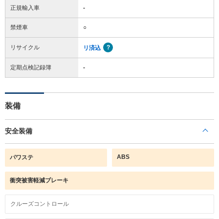
正規輸入車
-
禁煙車
○
リサイクル
リ済込
定期点検記録簿
-
装備
安全装備
ABS
パワステ
衝突被害軽減ブレーキ
クルーズコントロール