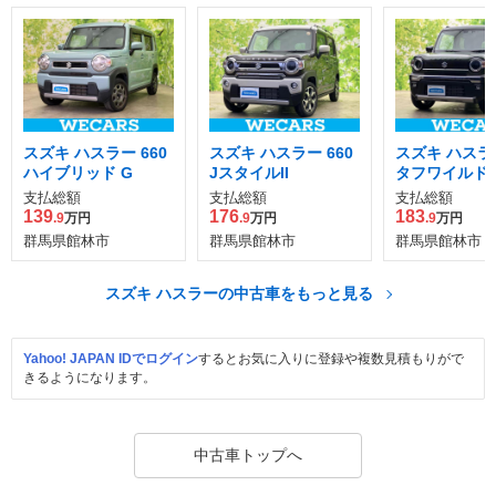
スズキ ハスラー 660
スズキ ハスラー 660
スズキ ハスラー
ハイブリッド G
JスタイルII
タフワイルド
支払総額
支払総額
支払総額
139
176
183
.9
万円
.9
万円
.9
万円
群馬県館林市
群馬県館林市
群馬県館林市
スズキ ハスラーの中古車をもっと見る
Yahoo! JAPAN IDでログイン
するとお気に入りに登録や複数見積もりがで
きるようになります。
中古車トップへ