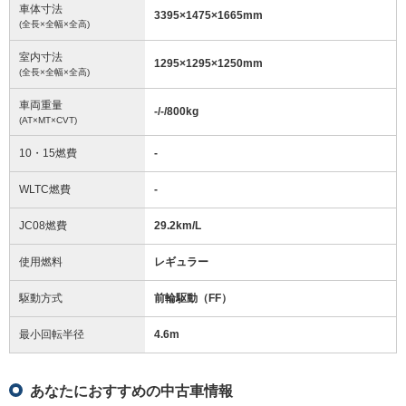
車体寸法
3395
×
1475
×
1665
mm
(全長×全幅×全高)
室内寸法
1295
×
1295
×
1250
mm
(全長×全幅×全高)
車両重量
-/-/800
kg
(AT×MT×CVT)
10・15燃費
-
WLTC燃費
-
JC08燃費
29.2km/L
使用燃料
レギュラー
駆動方式
前輪駆動（FF）
最小回転半径
4.6
m
あなたにおすすめの中古車情報