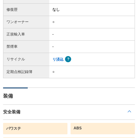
修復歴
なし
ワンオーナー
○
正規輸入車
-
禁煙車
-
リサイクル
リ済込
定期点検記録簿
○
装備
安全装備
ABS
パワステ