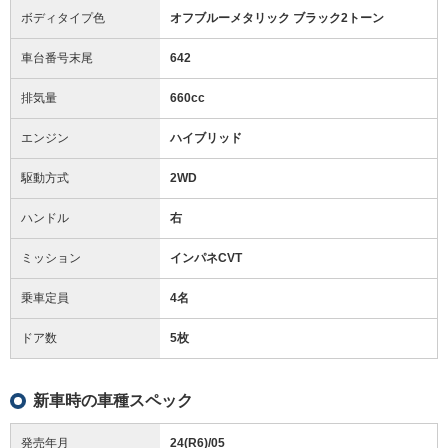
ボディタイプ色
オフブルーメタリック ブラック2トーン
車台番号末尾
642
排気量
660cc
エンジン
ハイブリッド
駆動方式
2WD
ハンドル
右
ミッション
インパネCVT
乗車定員
4名
ドア数
5枚
新車時の車種スペック
発売年月
24(R6)/05