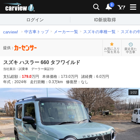
carview!
検索
通知
i
ログイン
ID新規取得
中古車トップ
メーカー一覧
スズキの車種一覧
スズキの
carview!
提供：
お気に入り
最近見た
一覧を見る
中古車
スズキ ハスラー 660 タフワイルド
当社展示・試乗車 デーラー保証付/
支払総額：
179.0
万円
本体価格：
173.0
万円
諸経費：
6.0
万円
年式：
2024
年
走行距離：
0.3
万km
修復歴：
なし
1
/
22