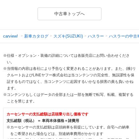
中古車トップへ
新車カタログ
スズキ(SUZUKI)
ハスラー
ハスラーの中古
carview!
※仕様・オプション・装備の詳細については各販売店にお問い合わせくださ
い。
※当情報の内容は各社により予告なく変更されることがあります。また、(株)リ
クルートおよびLINEヤフー株式会社は当コンテンツの完全性、無誤謬性を保
証するものではなく、当コンテンツに起因するいかなる損害の責も負いかね
ます。
※コンテンツもしくはデータの全部または一部を無断で転写、転載、複製する
ことを禁じます。
カーセンサーの支払総額は店頭乗り出し価格です
支払総額（税込） ＝ 車両本体価格＋諸費用
※カーセンサーの支払総額は店頭納車を前提にしています。自宅への納車
をご希望された場合などは、別途納車費用がかかります