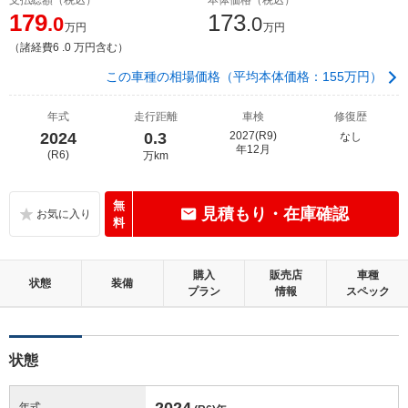
179
173
.0
.0
万円
万円
（諸経費6 .0 万円含む）
この車種の相場価格（平均本体価格：155万円）
年式
走行距離
車検
修復歴
2024
0.3
2027(R9)
なし
年12月
(R6)
万km
無
見積もり・在庫確認
料
購入
販売店
車種
状態
装備
プラン
情報
スペック
状態
2024
年式