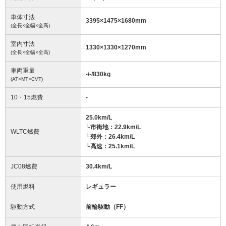
車体寸法
3395
×
1475
×
1680
mm
(全長×全幅×全高)
室内寸法
1330
×
1330
×
1270
mm
(全長×全幅×全高)
車両重量
-/-/830
kg
(AT×MT×CVT)
10・15燃費
-
25.0km/L
└市街地：22.9km/L
WLTC燃費
└郊外：26.4km/L
└高速：25.1km/L
JC08燃費
30.4km/L
使用燃料
レギュラー
駆動方式
前輪駆動（FF）