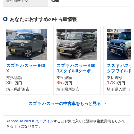
最小回転半径
4.6
m
あなたにおすすめの中古車情報
スズキ ハスラー 660
スズキ ハスラー 660
スズキ ハスラー
X
JスタイルIIターボ 4
タフワイルド
WD
支払総額
支払総額
支払総額
30
35
178
.0
万円
.7
万円
.9
万円
埼玉県所沢市
埼玉県所沢市
埼玉県入間市
スズキ ハスラーの中古車をもっと見る
Yahoo! JAPAN IDでログイン
するとお気に入りに登録や複数見積もりがで
きるようになります。