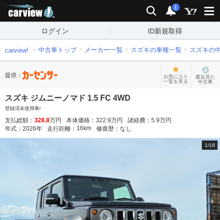
carview!
検索
通知
i
ログイン
ID新規取得
中古車トップ
メーカー一覧
スズキの車種一覧
スズキの
carview!
提供：
お気に入り
最近見た
一覧を見る
中古車
スズキ ジムニーノマド 1.5 FC 4WD
登録済未使用車/
支払総額：
328.8
万円
本体価格：
322.9
万円
諸経費：
5.9
万円
16
km
年式：
2026
年
走行距離：
修復歴：
なし
1
/
18