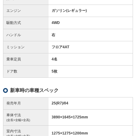
エンジン
ガソリン(レギュラー)
駆動方式
4WD
ハンドル
右
ミッション
フロア4AT
乗車定員
4名
ドア数
5枚
新車時の車種スペック
発売年月
25(R7)/04
車体寸法
3890
×
1645
×
1725
mm
(全長×全幅×全高)
室内寸法
1275
×
1275
×
1200
mm