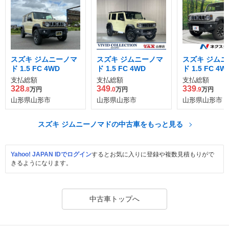
スズキ ジムニーノマ
スズキ ジムニーノマ
スズキ ジムニ
ド 1.5 FC 4WD
ド 1.5 FC 4WD
ド 1.5 FC 4W
支払総額
支払総額
支払総額
328
349
339
.8
万円
.0
万円
.9
万円
山形県山形市
山形県山形市
山形県山形市
スズキ ジムニーノマドの中古車をもっと見る
Yahoo! JAPAN IDでログイン
するとお気に入りに登録や複数見積もりがで
きるようになります。
中古車トップへ