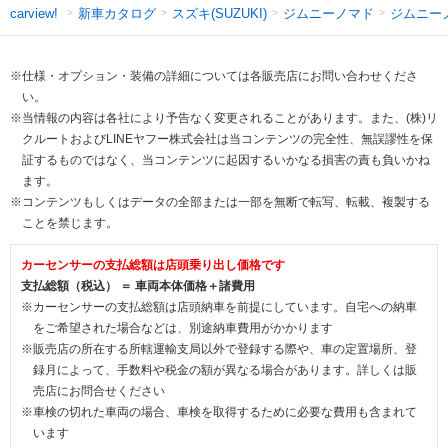
新車カタログ
スズキ(SUZUKI)
ジムニーノマド
ジムニー
carview!
※仕様・オプション・装備の詳細については各販売店にお問い合わせくださ
い。
※当情報の内容は各社により予告なく変更されることがあります。また、(株)リ
クルートおよびLINEヤフー株式会社は当コンテンツの完全性、無誤謬性を保
証するものではなく、当コンテンツに起因するいかなる損害の責も負いかね
ます。
※コンテンツもしくはデータの全部または一部を無断で転写、転載、複製する
ことを禁じます。
カーセンサーの支払総額は店頭乗り出し価格です
支払総額（税込） ＝ 車両本体価格＋諸費用
※カーセンサーの支払総額は店頭納車を前提にしています。自宅への納車
をご希望された場合などは、別途納車費用がかかります
※販売店の所在する所轄運輸支局以外で登録する際や、車の定置場所、登
録月によって、手数料や税金の額が異なる場合があります。詳しくは販
売店にお問合せください
※車検の切れた車両の場合、車検を取得するために必要な費用も含まれて
います