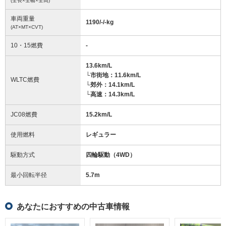
(全長×全幅×全高)
車両重量
1190/-/-
kg
(AT×MT×CVT)
10・15燃費
-
13.6km/L
└市街地：11.6km/L
WLTC燃費
└郊外：14.1km/L
└高速：14.3km/L
JC08燃費
15.2km/L
使用燃料
レギュラー
駆動方式
四輪駆動（4WD）
最小回転半径
5.7
m
あなたにおすすめの中古車情報