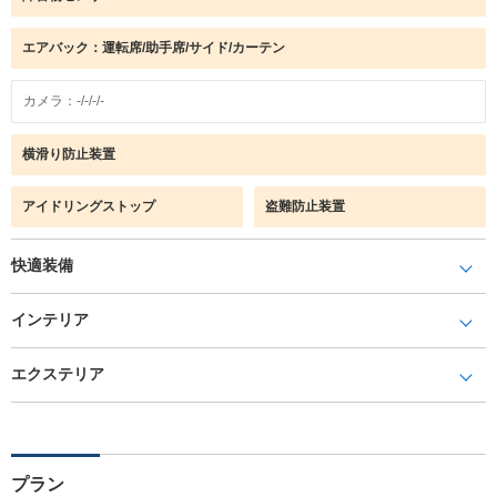
エアバック：運転席/助手席/サイド/カーテン
カメラ：-/-/-/-
横滑り防止装置
アイドリングストップ
盗難防止装置
快適装備
インテリア
エクステリア
プラン