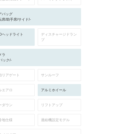
アバッグ
転席/助手席/サイド/-
EDヘッドライト
ディスチャージドラン
プ
メラ
-/バック/-
動リアゲート
サンルーフ
ルエアロ
アルミホイール
ーダウン
リフトアップ
冷地仕様
過給機設定モデル