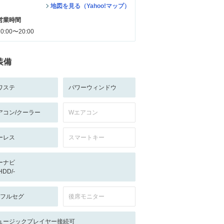
地図を見る（Yahoo!マップ）
営業時間
10:00〜20:00
装備
ワステ
パワーウィンドウ
アコン/クーラー
Wエアコン
ーレス
スマートキー
ーナビ
/HDD/-
V:フルセグ
後席モニター
ュージックプレイヤー接続可