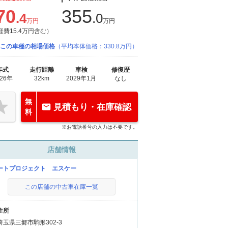
70
355
.4
.0
万円
万円
経費15.4万円含む）
この車種の相場価格
（平均本体価格：330.8万円）
年式
走行距離
車検
修復歴
026年
32km
2029年1月
なし
無
見積もり・在庫確認
料
※お電話番号の入力は不要です。
店舗情報
ートプロジェクト エスケー
この店舗の中古車在庫一覧
住所
埼玉県三郷市駒形302-3