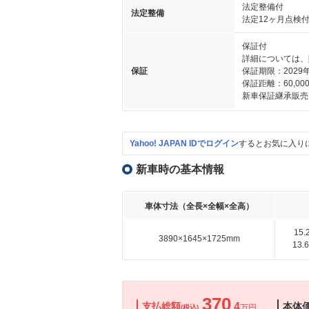
法定整備付
法定整備
法定12ヶ月点検
保証付
詳細については、
保証
保証期限：2029
保証距離：60,000
新車保証継承販売
Yahoo! JAPAN IDでログイン
するとお気に入り
新車時の基本情報
車体寸法（全長×全幅×全高）
15
3890×1645×1725mm
13
370
支払総額
.4
本体
万円
(税込)