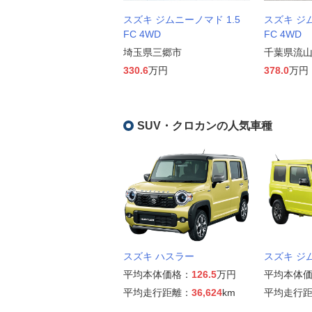
スズキ ジムニーノマド 1.5
スズキ ジム
FC 4WD
FC 4WD
埼玉県三郷市
千葉県流
330.6
万円
378.0
万円
SUV・クロカンの人気車種
スズキ ハスラー
スズキ ジ
平均本体価格：
126.5
万円
平均本体
平均走行距離：
36,624
km
平均走行