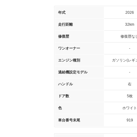
年式
2026
走行距離
32km
修復歴
修復歴な
ワンオーナー
-
エンジン種別
ガソリン(レギ
過給機設定モデル
-
ハンドル
右
ドア数
5枚
色
ホワイト
車台番号末尾
919