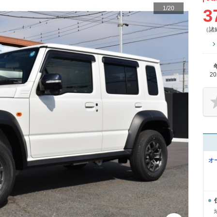
1
/
20
3
（諸
2
オ