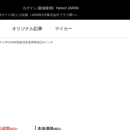
ログイン
[
新規取得
]
Yahoo! JAPAN
サイト5社との比較（2026年2月株式会社プラグ調べ）
オリジナル記事
マイカー
ノマド1.5FC4WD登録済未使用車純正8インチ
払総額
本体価格
(税込)
(税込)