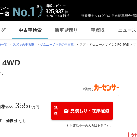
掲載レビュー
325,937
件
時点
※新車カタログのある自動車総合情報
2026.08.08
ログ
中古車検索
新車見積り
車買取
ニュース
種一覧
スズキの中古車
ジムニーノマドの中古車
スズキ ジムニーノマド 1.5 FC 4WD 
 4WD
ンチ
提供：
355
価格
.0
万円
無
(税込)
見積もり・在庫確認
料
1月
修復歴
なし
※お電話番号の入力は不要です。
支