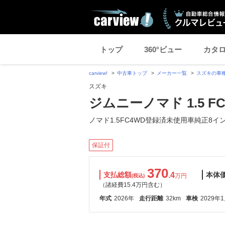
トップ
360°ビュー
カタ
carview!
中古車トップ
メーカー一覧
スズキの車
スズキ
ジムニーノマド 1.5 FC
ノマド1.5FC4WD登録済未使用車純正8イ
保証付
370
支払総額
.4
本体
万円
(税込)
（諸経費15.4万円含む）
年式
2026年
走行距離
32km
車検
2029年