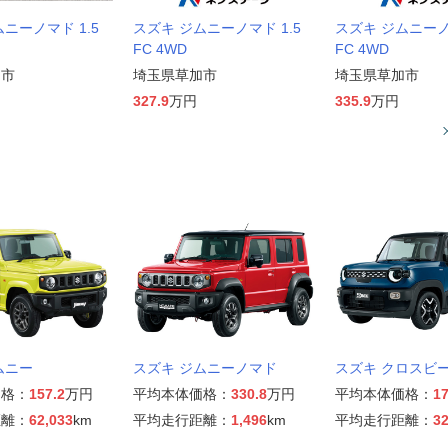
ニーノマド 1.5
スズキ ジムニーノマド 1.5
スズキ ジムニーノマ
FC 4WD
FC 4WD
山市
埼玉県草加市
埼玉県草加市
327.9
万円
335.9
万円
ムニー
スズキ ジムニーノマド
スズキ クロスビ
価格：
157.2
万円
平均本体価格：
330.8
万円
平均本体価格：
17
距離：
62,033
km
平均走行距離：
1,496
km
平均走行距離：
32