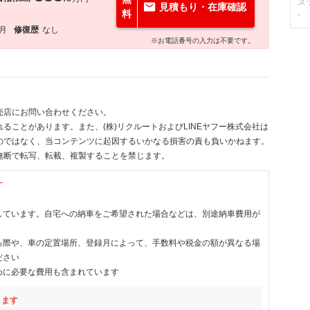
ス
見積もり・在庫確認
料
-
1月
修復歴
なし
※お電話番号の入力は不要です。
売店にお問い合わせください。
ることがあります。また、(株)リクルートおよびLINEヤフー株式会社は
のではなく、当コンテンツに起因するいかなる損害の責も負いかねます。
無断で転写、転載、複製することを禁じます。
す
しています。自宅への納車をご希望された場合などは、別途納車費用が
る際や、車の定置場所、登録月によって、手数料や税金の額が異なる場
ださい
めに必要な費用も含まれています
ります