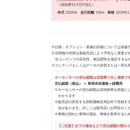
（諸経費15.4万円含む）
年式
2026年
走行距離
32km
車検
2029年
※仕様・オプション・装備の詳細については各販
※当情報の内容は各販売店により予告なく変更され
当コンテンツの完全性、無誤謬性を保証するも
※コンテンツもしくはデータの全部または一部を
カーセンサーの支払総額は店頭乗り出し価格で
支払総額（税込） ＝ 車両本体価格＋諸費用
※カーセンサーの支払総額は店頭納車を前提に
かかります
※販売店の所在する所轄運輸支局以外で登録す
合があります。詳しくは販売店にお問合せく
※車検の切れた車両の場合、車検を取得するた
【ご注意】以下の場合などで支払総額が変わ