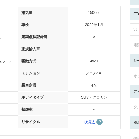
排気量
1500cc
ET
車検
2029年1月
3
し
定期点検記録簿
○
電
正規輸入車
-
シ
ュラー)
駆動方式
4WD
ミッション
フロア4AT
オ
乗車定員
4名
ア
ボディタイプ
SUV・クロカン
ク
禁煙車
○
リサイクル
リ済込
横
衝