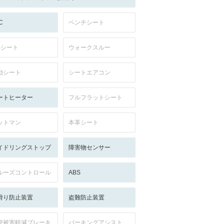
C
ベンチシート
列シート
ウォークスルー
動シート
シートエアコン
ートヒーター
フルフラットシート
ットマン
本革シート
イドリングストップ
障害物センサー
ルーズコントロール
ABS
滑り防止装置
盗難防止装置
突被害軽減ブレーキ
パーキングアシスト