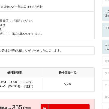
付※貨物など一部車両は6ヶ月点検
エ
運
販売店にご確認ください。
年1月
L
km
店にてご確認お願いいたします。
カ
-/
に登録や複数見積もりができるようになります。
電
燃料消費率
最小回転半径
フ
.2km/L（JC08モード走行）
5.7m
ロ
.6km/L（WLTCモード走行）
寒
355
価格
.0
万円
無
(税込)