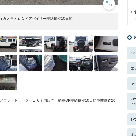
Bカメラ・ETCドアバイザー即納最短10日間
パ
エ
キ
カ
メラシートヒーターETC全国販売・納車OK即納最短10日間事前審査20
-/-
T
ミ