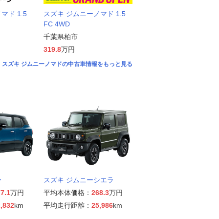
ド 1.5
スズキ ジムニーノマド 1.5
FC 4WD
千葉県柏市
319.8
万円
スズキ ジムニーノマドの中古車情報をもっと見る
ー
スズキ ジムニーシエラ
7.1
万円
平均本体価格：
268.3
万円
,832
km
平均走行距離：
25,986
km