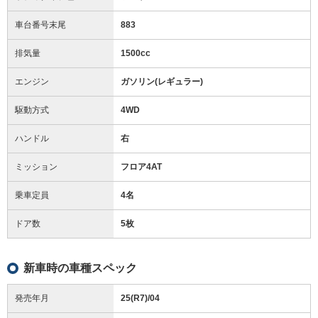
車台番号末尾
883
排気量
1500cc
エンジン
ガソリン(レギュラー)
駆動方式
4WD
ハンドル
右
ミッション
フロア4AT
乗車定員
4名
ドア数
5枚
新車時の車種スペック
発売年月
25(R7)/04