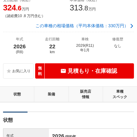
324
313
.6
.8
万円
万円
（諸経費10 .8 万円含む）
この車種の相場価格（平均本体価格：330万円）
年式
走行距離
車検
修復歴
2026
22
2029(R11)
なし
年1月
(R8)
km
無
見積もり・在庫確認
料
販売店
車種
状態
装備
情報
スペック
状態
2026
年式
(R8)
年