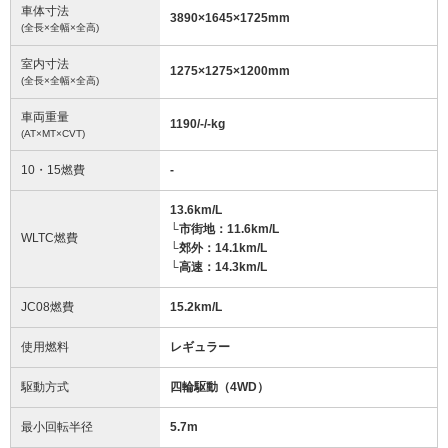
車体寸法
3890
×
1645
×
1725
mm
(全長×全幅×全高)
室内寸法
1275
×
1275
×
1200
mm
(全長×全幅×全高)
車両重量
1190/-/-
kg
(AT×MT×CVT)
10・15燃費
-
13.6km/L
└市街地：11.6km/L
WLTC燃費
└郊外：14.1km/L
└高速：14.3km/L
JC08燃費
15.2km/L
使用燃料
レギュラー
駆動方式
四輪駆動（4WD）
最小回転半径
5.7
m