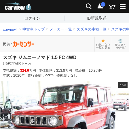
carview!
検索
通知
i
ログイン
ID新規取得
中古車トップ
メーカー一覧
スズキの車種一覧
スズキの
carview!
提供：
お気に入り
最近見た
一覧を見る
中古車
スズキ ジムニーノマド 1.5 FC 4WD
1.5/FC/4WD/2トーン/
支払総額：
324.6
万円
本体価格：
313.8
万円
諸経費：
10.8
万円
22
km
年式：
2026
年
走行距離：
修復歴：
なし
1
/
20