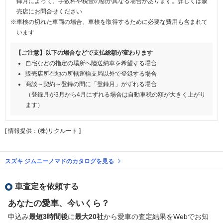
録月によって、手数料や税金の額が異なる場合があります。詳しくは販
売店にお問合せください
※車検の切れた車両の場合、車検を取得するために必要な費用も含まれて
います
【ご注意】以下の場合などで支払総額が変わります
自宅などの指定の場所へ陸送納車を希望する場合
販売店所在地の所轄運輸支局以外で登録する場合
商談～契約～登録の間に「登録月」がずれる場合
（登録月が3月から4月にずれる場合は自動車税の額が大きく上がり
ます）
[ 情報提供：(株)リクルート ]
スズキ ジムニーノマドのカタログを見る
車査定を依頼する
あなたの愛車、今いくら？
申込み
最短3時間後
に
最大20社
から愛車の査定結果をWebでお知