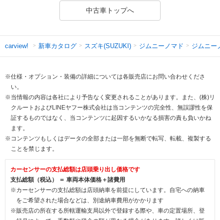
中古車トップへ
新車カタログ
スズキ(SUZUKI)
ジムニーノマド
ジムニー
carview!
※仕様・オプション・装備の詳細については各販売店にお問い合わせくださ
い。
※当情報の内容は各社により予告なく変更されることがあります。また、(株)リ
クルートおよびLINEヤフー株式会社は当コンテンツの完全性、無誤謬性を保
証するものではなく、当コンテンツに起因するいかなる損害の責も負いかね
ます。
※コンテンツもしくはデータの全部または一部を無断で転写、転載、複製する
ことを禁じます。
カーセンサーの支払総額は店頭乗り出し価格です
支払総額（税込） ＝ 車両本体価格＋諸費用
※カーセンサーの支払総額は店頭納車を前提にしています。自宅への納車
をご希望された場合などは、別途納車費用がかかります
※販売店の所在する所轄運輸支局以外で登録する際や、車の定置場所、登