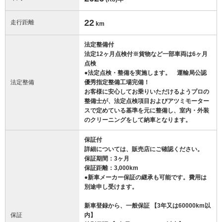
22
走行距離
km
法定整備付
法定12ヶ月点検付※貨物など一部車両は6ヶ月
点検
●法定点検・整備を実施します。 運輸局公認
法定整備
優秀指定整備工場完備！
お客様に安心してお乗りいただけるようプロの
整備士が、法定点検項目およびアツミモーター
スで定めている基準を元に整備し、室内・外装
のクリーニングをして納車となります。
保証付
詳細については、販売店にご確認ください。
保証期間：3ヶ月
保証距離：3,000km
●新車メーカー保証の継承も可能です。費用は
別途申し受けます。
新車登録から、一般保証 【3年又は60000km以
保証
内】