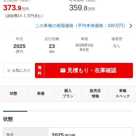
373
359
.9
.8
万円
万円
（諸経費14 .1 万円含む）
この車種の相場価格（平均本体価格：330万円）
年式
走行距離
車検
修復歴
2025
23
2028(R10)
なし
年6月
(R7)
km
無
見積もり・在庫確認
料
購入
販売店
車種
状態
装備
プラン
情報
スペック
状態
2025
年式
(R7)
年