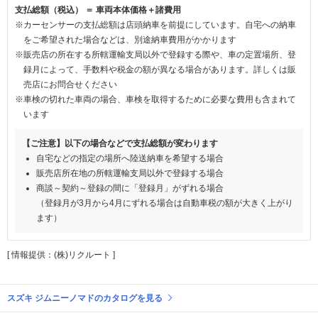
支払総額（税込） ＝ 車両本体価格＋諸費用
※カーセンサーの支払総額は店頭納車を前提にしています。自宅への納車
をご希望された場合などは、別途納車費用がかかります
※販売店の所在する所轄運輸支局以外で登録する際や、車の定置場所、登
録月によって、手数料や税金の額が異なる場合があります。詳しくは販
売店にお問合せください
※車検の切れた車両の場合、車検を取得するために必要な費用も含まれて
います
【ご注意】以下の場合などで支払総額が変わります
自宅などの指定の場所へ陸送納車を希望する場合
販売店所在地の所轄運輸支局以外で登録する場合
商談～契約～登録の間に「登録月」がずれる場合
（登録月が3月から4月にずれる場合は自動車税の額が大きく上がり
ます）
[ 情報提供：(株)リクルート ]
スズキ ジムニーノマドのカタログを見る