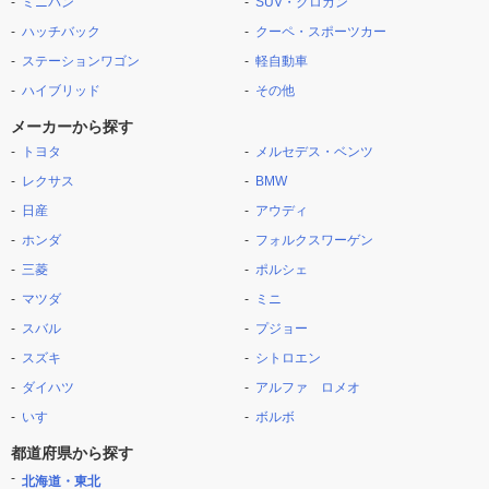
ミニバン
SUV・クロカン
ハッチバック
クーペ・スポーツカー
ステーションワゴン
軽自動車
ハイブリッド
その他
メーカーから探す
トヨタ
メルセデス・ベンツ
レクサス
BMW
日産
アウディ
ホンダ
フォルクスワーゲン
三菱
ポルシェ
マツダ
ミニ
スバル
プジョー
スズキ
シトロエン
ダイハツ
アルファ ロメオ
いすゞ
ボルボ
都道府県から探す
北海道・東北