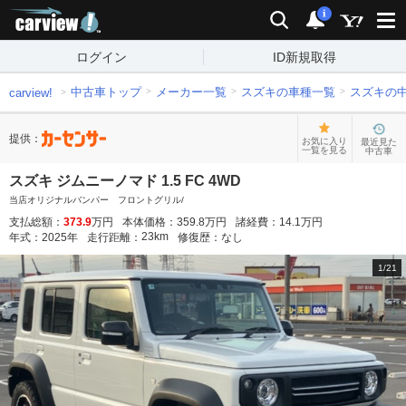
carview!
検索
通知
i
ログイン
ID新規取得
中古車トップ
メーカー一覧
スズキの車種一覧
スズキの
carview!
提供：
お気に入り
最近見た
一覧を見る
中古車
スズキ ジムニーノマド 1.5 FC 4WD
当店オリジナルバンパー フロントグリル/
支払総額：
373.9
万円
本体価格：
359.8
万円
諸経費：
14.1
万円
23
km
年式：
2025
年
走行距離：
修復歴：
なし
1
/
21