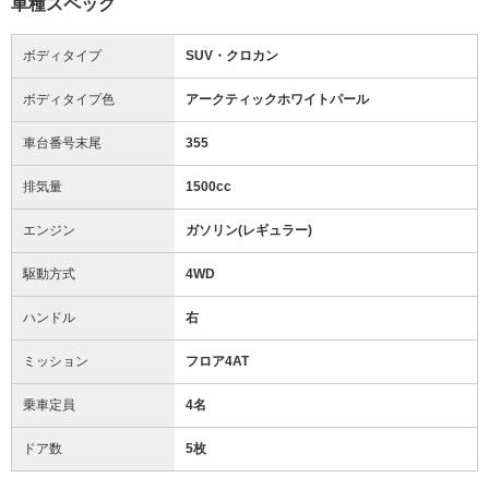
車種スペック
ボディタイプ
SUV・クロカン
ボディタイプ色
アークティックホワイトパール
車台番号末尾
355
排気量
1500cc
エンジン
ガソリン(レギュラー)
駆動方式
4WD
ハンドル
右
ミッション
フロア4AT
乗車定員
4名
ドア数
5枚