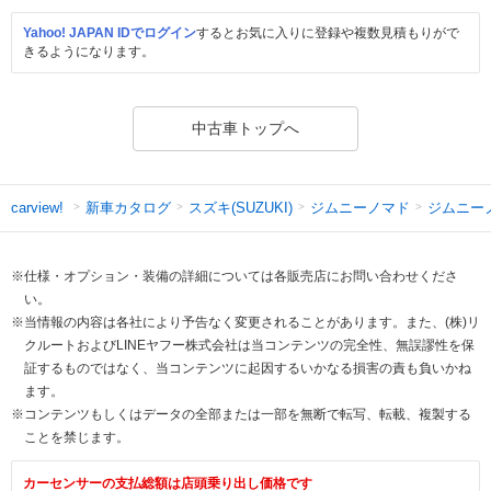
Yahoo! JAPAN IDでログイン
するとお気に入りに登録や複数見積もりがで
きるようになります。
中古車トップへ
新車カタログ
スズキ(SUZUKI)
ジムニーノマド
ジムニー
carview!
※仕様・オプション・装備の詳細については各販売店にお問い合わせくださ
い。
※当情報の内容は各社により予告なく変更されることがあります。また、(株)リ
クルートおよびLINEヤフー株式会社は当コンテンツの完全性、無誤謬性を保
証するものではなく、当コンテンツに起因するいかなる損害の責も負いかね
ます。
※コンテンツもしくはデータの全部または一部を無断で転写、転載、複製する
ことを禁じます。
カーセンサーの支払総額は店頭乗り出し価格です