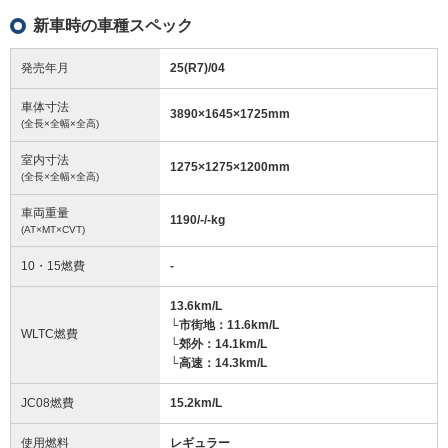
新車時の車種スペック
発売年月
25(R7)/04
車体寸法
3890
×
1645
×
1725
mm
(全長×全幅×全高)
室内寸法
1275
×
1275
×
1200
mm
(全長×全幅×全高)
車両重量
1190/-/-
kg
(AT×MT×CVT)
10・15燃費
-
13.6km/L
└市街地：11.6km/L
WLTC燃費
└郊外：14.1km/L
└高速：14.3km/L
JC08燃費
15.2km/L
使用燃料
レギュラー