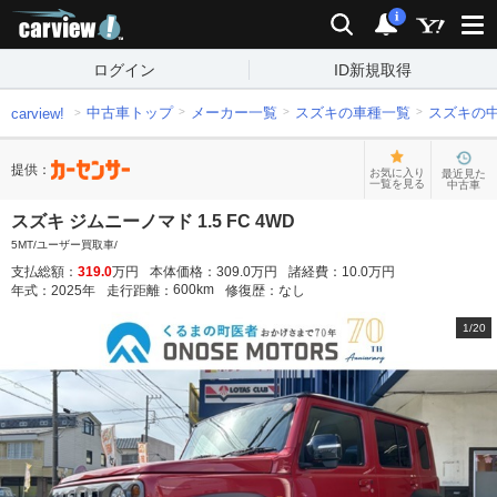
carview!
検索
通知
i
ログイン
ID新規取得
中古車トップ
メーカー一覧
スズキの車種一覧
スズキの
carview!
提供：
お気に入り
最近見た
一覧を見る
中古車
スズキ ジムニーノマド 1.5 FC 4WD
5MT/ユーザー買取車/
支払総額：
319.0
万円
本体価格：
309.0
万円
諸経費：
10.0
万円
600
km
年式：
2025
年
走行距離：
修復歴：
なし
1
/
20