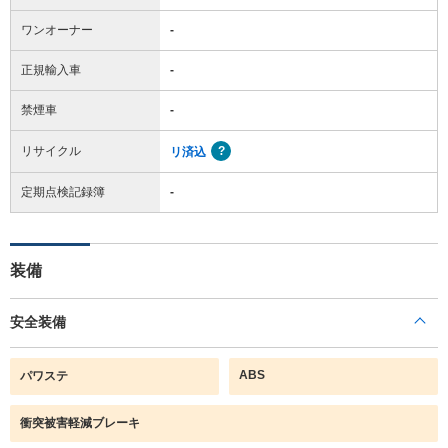
ワンオーナー
-
正規輸入車
-
禁煙車
-
リサイクル
リ済込
定期点検記録簿
-
装備
安全装備
ABS
パワステ
衝突被害軽減ブレーキ