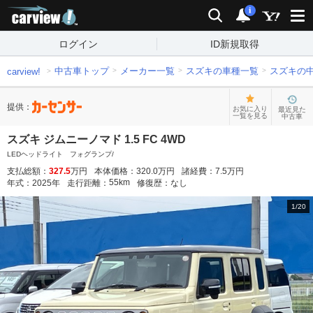
carview!
検索
通知
i
ログイン
ID新規取得
中古車トップ
メーカー一覧
スズキの車種一覧
スズキの
carview!
提供：
お気に入り
最近見た
一覧を見る
中古車
スズキ ジムニーノマド 1.5 FC 4WD
LEDヘッドライト フォグランプ/
支払総額：
327.5
万円
本体価格：
320.0
万円
諸経費：
7.5
万円
55
km
年式：
2025
年
走行距離：
修復歴：
なし
1
/
20