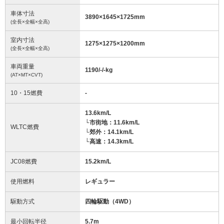
車体寸法
3890
×
1645
×
1725
mm
(全長×全幅×全高)
室内寸法
1275
×
1275
×
1200
mm
(全長×全幅×全高)
車両重量
1190/-/-
kg
(AT×MT×CVT)
10・15燃費
-
13.6km/L
└市街地：11.6km/L
WLTC燃費
└郊外：14.1km/L
└高速：14.3km/L
JC08燃費
15.2km/L
使用燃料
レギュラー
駆動方式
四輪駆動（4WD）
最小回転半径
5.7
m