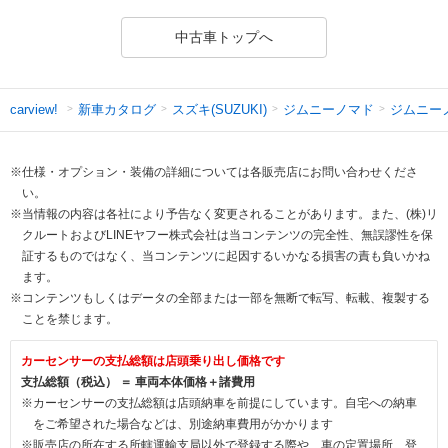
中古車トップへ
新車カタログ
スズキ(SUZUKI)
ジムニーノマド
ジムニー
carview!
※仕様・オプション・装備の詳細については各販売店にお問い合わせくださ
い。
※当情報の内容は各社により予告なく変更されることがあります。また、(株)リ
クルートおよびLINEヤフー株式会社は当コンテンツの完全性、無誤謬性を保
証するものではなく、当コンテンツに起因するいかなる損害の責も負いかね
ます。
※コンテンツもしくはデータの全部または一部を無断で転写、転載、複製する
ことを禁じます。
カーセンサーの支払総額は店頭乗り出し価格です
支払総額（税込） ＝ 車両本体価格＋諸費用
※カーセンサーの支払総額は店頭納車を前提にしています。自宅への納車
をご希望された場合などは、別途納車費用がかかります
※販売店の所在する所轄運輸支局以外で登録する際や、車の定置場所、登