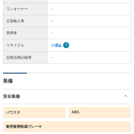
ワンオーナー
-
正規輸入車
-
禁煙車
-
リサイクル
リ済込
定期点検記録簿
-
装備
安全装備
ABS
パワステ
衝突被害軽減ブレーキ