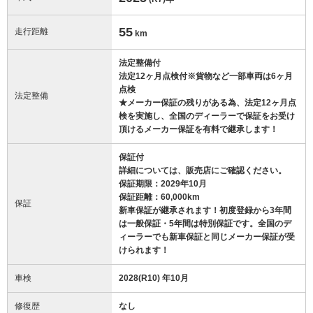
55
走行距離
km
法定整備付
法定12ヶ月点検付※貨物など一部車両は6ヶ月
点検
法定整備
★メーカー保証の残りがある為、法定12ヶ月点
検を実施し、全国のディーラーで保証をお受け
頂けるメーカー保証を有料で継承します！
保証付
詳細については、販売店にご確認ください。
保証期限：2029年10月
保証距離：60,000km
保証
新車保証が継承されます！初度登録から3年間
は一般保証・5年間は特別保証です。全国のデ
ィーラーでも新車保証と同じメーカー保証が受
けられます！
車検
2028(R10) 年10月
修復歴
なし