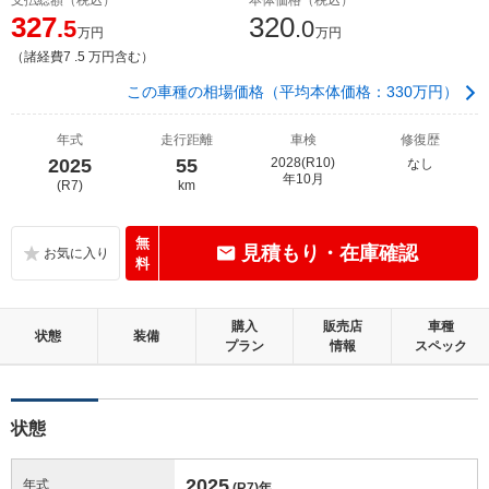
327
320
.5
.0
万円
万円
（諸経費7 .5 万円含む）
この車種の相場価格（平均本体価格：330万円）
年式
走行距離
車検
修復歴
2025
55
2028(R10)
なし
年10月
(R7)
km
無
見積もり・在庫確認
料
購入
販売店
車種
状態
装備
プラン
情報
スペック
状態
2025
年式
(R7)
年