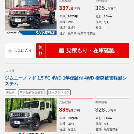
支払総額
本体価格
.
.
337
325
9
9
万円
万円
年式
2025年
走行
30km
車検
'28/9
修復
なし
保証
保証付
整備
-
住所
福岡県 福岡市博多区
無
見積もり・在庫確認
料
スズキ
ジムニーノマド 1.5 FC 4WD 1年保証付 4WD 衝突被害軽減シ
ステム
保証付
車両品質保証書付
購入プラン付き
支払総額
本体価格
.
.
339
328
9
6
万円
万円
年式
2026年
走行
31km
車検
'29/6
修復
なし
保証
保証付
整備
法定整備付