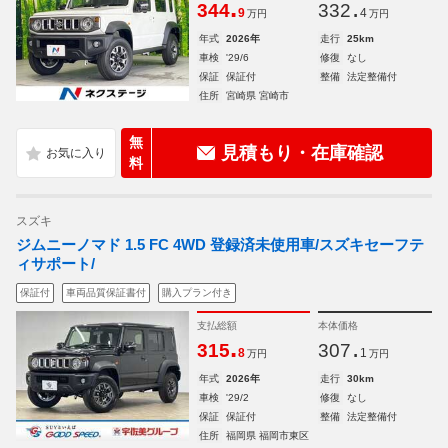
.
.
344
332
9
4
万円
万円
年式
2026年
走行
25km
車検
'29/6
修復
なし
保証
保証付
整備
法定整備付
住所
宮崎県 宮崎市
無
見積もり・在庫確認
料
スズキ
ジムニーノマド 1.5 FC 4WD 登録済未使用車/スズキセーフテ
ィサポート/
保証付
車両品質保証書付
購入プラン付き
支払総額
本体価格
.
.
315
307
8
1
万円
万円
年式
2026年
走行
30km
車検
'29/2
修復
なし
保証
保証付
整備
法定整備付
住所
福岡県 福岡市東区