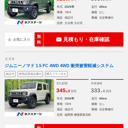
年式
2025年
走行
45km
車検
'28/4
修復
なし
保証
保証付
整備
法定整備付
住所
大分県 大分市
無
見積もり・在庫確認
料
スズキ
ジムニーノマド 1.5 FC 4WD 4WD 衝突被害軽減システム
保証付
車両品質保証書付
購入プラン付き
支払総額
本体価格
.
.
345
333
9
4
万円
万円
年式
2026年
走行
46km
車検
'29/6
修復
なし
保証
保証付
整備
法定整備付
住所
福岡県 糟屋郡新宮町