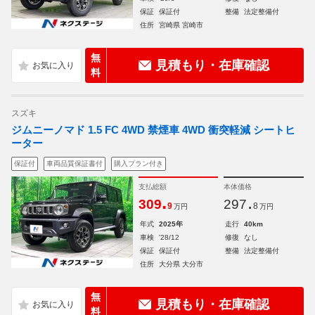
保証
保証付
整備
法定整備付
住所
宮崎県 宮崎市
無
見積もり・在庫確認
料
スズキ
ジムニーノマド 1.5 FC 4WD 禁煙車 4WD 衝突軽減 シートヒ
ーター
保証付
車両品質保証書付
購入プラン付き
支払総額
本体価格
.
.
309
297
9
8
万円
万円
年式
2025年
走行
40km
車検
'28/12
修復
なし
保証
保証付
整備
法定整備付
住所
大分県 大分市
無
見積もり・在庫確認
料