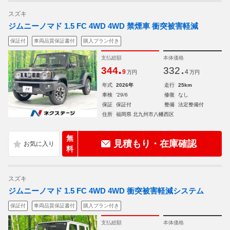
スズキ
ジムニーノマド 1.5 FC 4WD 4WD 禁煙車 衝突被害軽減
保証付
車両品質保証書付
購入プラン付き
支払総額
本体価格
.
.
344
332
9
4
万円
万円
年式
2026年
走行
25km
車検
'29/6
修復
なし
保証
保証付
整備
法定整備付
住所
福岡県 北九州市八幡西区
無
見積もり・在庫確認
料
スズキ
ジムニーノマド 1.5 FC 4WD 4WD 衝突被害軽減システム
保証付
車両品質保証書付
購入プラン付き
支払総額
本体価格