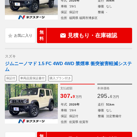
年式
2026年
走行
50km
車検
'29/1
修復
なし
保証
保証付
整備
-
住所
福岡県 福岡市博多区
無
見積もり・在庫確認
料
スズキ
ジムニーノマド 1.5 FC 4WD 4WD 禁煙車 衝突被害軽減システ
ム
保証付
車両品質保証書付
購入プラン付き
支払総額
本体価格
.
.
307
295
9
6
万円
万円
年式
2026年
走行
51km
車検
'29/4
修復
なし
保証
保証付
整備
法定整備付
住所
佐賀県 佐賀市
無