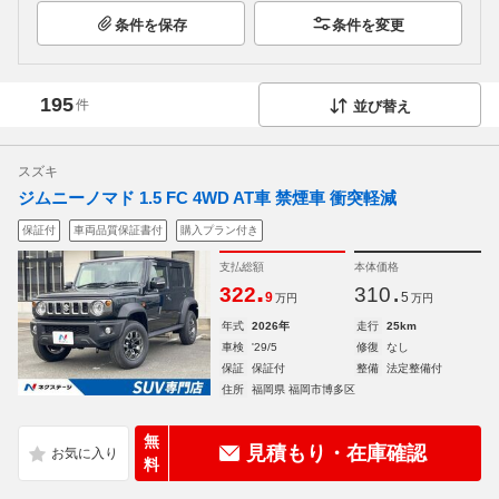
条件を保存
条件を変更
195
件
並び替え
スズキ
ジムニーノマド 1.5 FC 4WD AT車 禁煙車 衝突軽減
保証付
車両品質保証書付
購入プラン付き
支払総額
本体価格
.
.
322
310
9
5
万円
万円
年式
2026年
走行
25km
車検
'29/5
修復
なし
保証
保証付
整備
法定整備付
住所
福岡県 福岡市博多区
無
見積もり・在庫確認
料