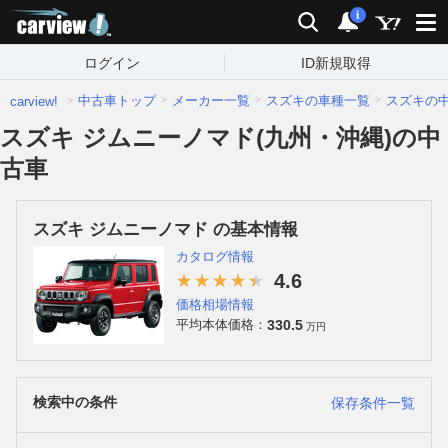
carview!
検索
通知
i
ログイン
ID新規取得
中古車トップ
メーカー一覧
スズキの車種一覧
スズキの
carview!
スズキ ジムニーノマド(九州・沖縄)の中
古車
スズキ ジムニーノマド の基本情報
カタログ情報
4.6
価格相場情報
330.5
平均本体価格：
万円
検索中の条件
保存条件一覧