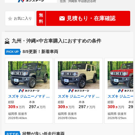
住所
沖縄県 中頭郡読谷村
無
見積もり・在庫確認
料
九州・沖縄×中古車購入におすすめの条件
8/9更新！新着車両
PICK UP
スズキ ジムニーノマド 1.5 FC 4WD 禁煙車 4WD 5MT セーフティサポート
スズキ ジムニーノマド 1.5 FC 4WD 4WD セーフティサポート レーダークルーズ
総額
本体
総額
本体
総額
本体
309
297
309
297
309
29
.9
万円
.4
万円
.9
万円
.7
万円
.9
万円
福岡県 筑後市
福岡県 筑後市
福岡県 筑後市
2026年/40km
2026年/30km
2026年/25km
状態が良い低走行車両
おすすめ