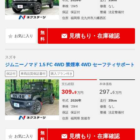
年式
2026年
走行
35km
車検
'29/5
修復
なし
保証
保証付
整備
法定整備付
住所
福岡県 北九州市八幡西区
無
見積もり・在庫確認
料
スズキ
ジムニーノマド 1.5 FC 4WD 禁煙車 4WD セーフティサポート
保証付
車両品質保証書付
購入プラン付き
支払総額
本体価格
.
.
309
297
9
6
万円
万円
年式
2026年
走行
35km
車検
'29/4
修復
なし
保証
保証付
整備
法定整備付
住所
福岡県 筑後市
無
見積もり・在庫確認
料