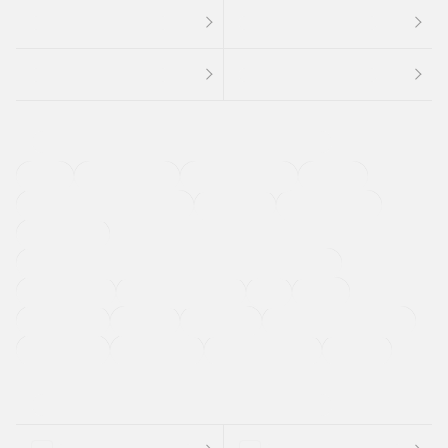
４ＷＤ
定期点検記録簿
ワンオーナーカー
福祉車両
メーカー系販売店取り扱い車
修復歴無し
アルミホイール
寒冷地仕様車
過給機設定モデル（ターボ・スーパーチャージャーなど)
ETC
CDプレーヤー
カーナビゲーション
禁煙車
法定整備付き
保証付き
エアバッグ
ディスチャージドランプ
支払総顔あり
クーポンあり
車両品質評価書付
新着車両