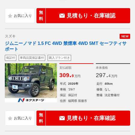
無
見積もり・在庫確認
料
スズキ
NEW
ジムニーノマド 1.5 FC 4WD 禁煙車 4WD 5MT セーフティサ
ポート
保証付
車両品質保証書付
購入プラン付き
支払総額
本体価格
.
.
309
297
9
4
万円
万円
年式
2026年
走行
40km
車検
'29/7
修復
なし
保証
保証付
整備
法定整備付
住所
福岡県 筑後市
無
見積もり・在庫確認
料