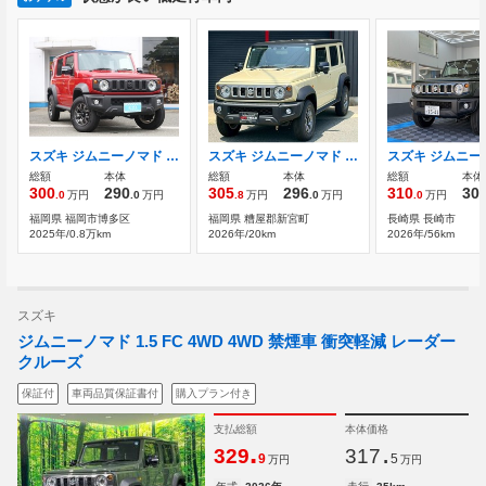
スズキ ジムニーノマド 1.5 FC 4WD ワンオーナー車・社外デジタルルームミラー
スズキ ジムニーノマド 1.5 FC 4WD
総額
本体
総額
本体
総額
本体
300
290
305
296
310
30
.0
万円
.0
万円
.8
万円
.0
万円
.0
万円
福岡県 福岡市博多区
福岡県 糟屋郡新宮町
長崎県 長崎市
2025年/0.8万km
2026年/20km
2026年/56km
スズキ
ジムニーノマド 1.5 FC 4WD 4WD 禁煙車 衝突軽減 レーダー
クルーズ
保証付
車両品質保証書付
購入プラン付き
支払総額
本体価格
.
.
329
317
9
5
万円
万円