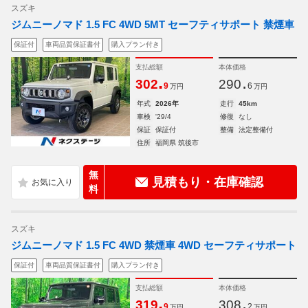
スズキ
ジムニーノマド 1.5 FC 4WD 5MT セーフティサポート 禁煙車
保証付
車両品質保証書付
購入プラン付き
支払総額
本体価格
.
.
302
290
9
6
万円
万円
年式
2026年
走行
45km
車検
'29/4
修復
なし
保証
保証付
整備
法定整備付
住所
福岡県 筑後市
無
見積もり・在庫確認
料
スズキ
ジムニーノマド 1.5 FC 4WD 禁煙車 4WD セーフティサポート
保証付
車両品質保証書付
購入プラン付き
支払総額
本体価格
.
.
319
308
9
2
万円
万円