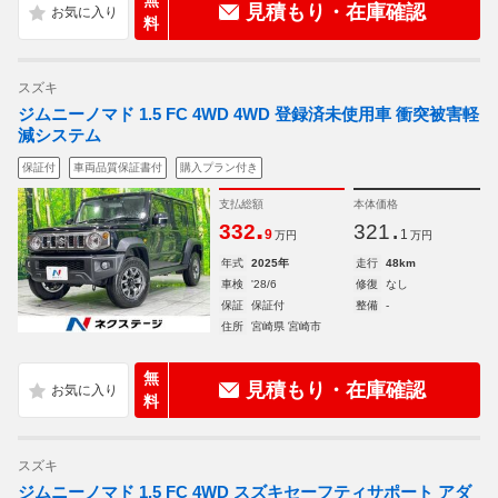
無
見積もり・在庫確認
料
スズキ
ジムニーノマド 1.5 FC 4WD 4WD 登録済未使用車 衝突被害軽
減システム
保証付
車両品質保証書付
購入プラン付き
支払総額
本体価格
.
.
332
321
9
1
万円
万円
年式
2025年
走行
48km
車検
'28/6
修復
なし
保証
保証付
整備
-
住所
宮崎県 宮崎市
無
見積もり・在庫確認
料
スズキ
ジムニーノマド 1.5 FC 4WD スズキセーフティサポート アダ