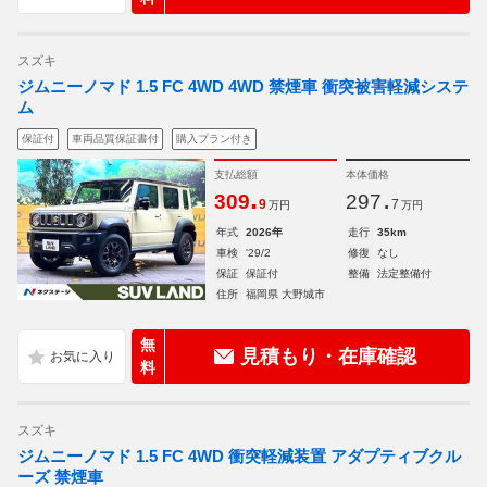
スズキ
ジムニーノマド 1.5 FC 4WD 4WD 禁煙車 衝突被害軽減システ
ム
保証付
車両品質保証書付
購入プラン付き
支払総額
本体価格
.
.
309
297
9
7
万円
万円
年式
2026年
走行
35km
車検
'29/2
修復
なし
保証
保証付
整備
法定整備付
住所
福岡県 大野城市
無
見積もり・在庫確認
料
スズキ
ジムニーノマド 1.5 FC 4WD 衝突軽減装置 アダプティブクル
ーズ 禁煙車