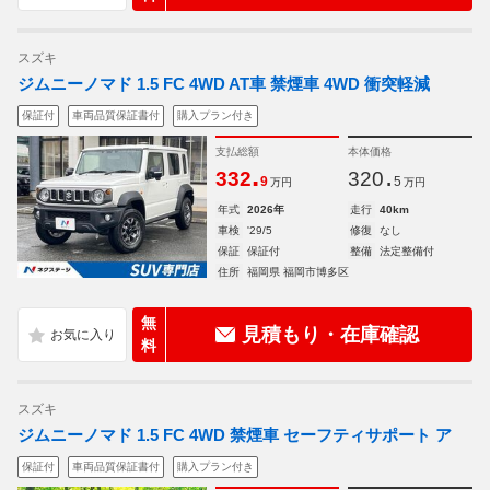
スズキ
ジムニーノマド 1.5 FC 4WD AT車 禁煙車 4WD 衝突軽減
保証付
車両品質保証書付
購入プラン付き
支払総額
本体価格
.
.
332
320
9
5
万円
万円
年式
2026年
走行
40km
車検
'29/5
修復
なし
保証
保証付
整備
法定整備付
住所
福岡県 福岡市博多区
無
見積もり・在庫確認
料
スズキ
ジムニーノマド 1.5 FC 4WD 禁煙車 セーフティサポート ア
保証付
車両品質保証書付
購入プラン付き