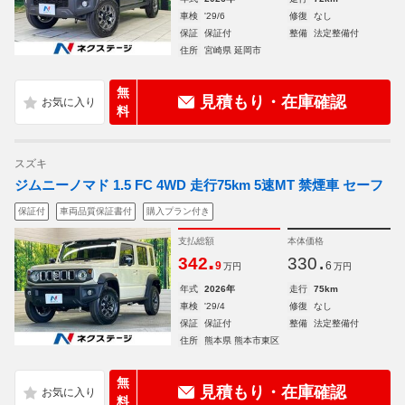
車検
'29/6
修復
なし
保証
保証付
整備
法定整備付
住所
宮崎県 延岡市
無
見積もり・在庫確認
料
スズキ
ジムニーノマド 1.5 FC 4WD 走行75km 5速MT 禁煙車 セーフ
保証付
車両品質保証書付
購入プラン付き
支払総額
本体価格
.
.
342
330
9
6
万円
万円
年式
2026年
走行
75km
車検
'29/4
修復
なし
保証
保証付
整備
法定整備付
住所
熊本県 熊本市東区
無
見積もり・在庫確認
料