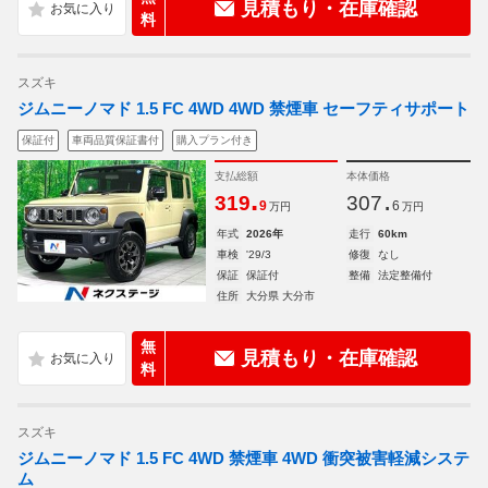
見積もり・在庫確認
料
スズキ
ジムニーノマド 1.5 FC 4WD 4WD 禁煙車 セーフティサポート
保証付
車両品質保証書付
購入プラン付き
支払総額
本体価格
.
.
319
307
9
6
万円
万円
年式
2026年
走行
60km
車検
'29/3
修復
なし
保証
保証付
整備
法定整備付
住所
大分県 大分市
無
見積もり・在庫確認
料
スズキ
ジムニーノマド 1.5 FC 4WD 禁煙車 4WD 衝突被害軽減システ
ム