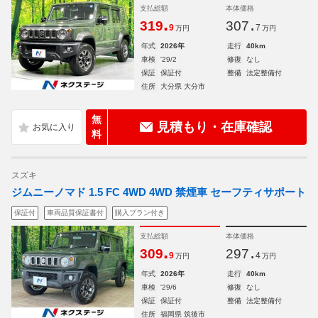
支払総額
本体価格
.
.
319
307
9
7
万円
万円
年式
2026年
走行
40km
車検
'29/2
修復
なし
保証
保証付
整備
法定整備付
住所
大分県 大分市
無
見積もり・在庫確認
料
スズキ
ジムニーノマド 1.5 FC 4WD 4WD 禁煙車 セーフティサポート
保証付
車両品質保証書付
購入プラン付き
支払総額
本体価格
.
.
309
297
9
4
万円
万円
年式
2026年
走行
40km
車検
'29/6
修復
なし
保証
保証付
整備
法定整備付
住所
福岡県 筑後市