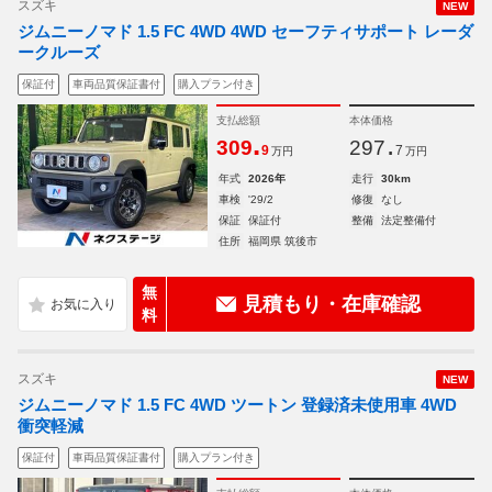
スズキ
NEW
ジムニーノマド 1.5 FC 4WD 4WD セーフティサポート レーダ
ークルーズ
保証付
車両品質保証書付
購入プラン付き
支払総額
本体価格
.
.
309
297
9
7
万円
万円
年式
2026年
走行
30km
車検
'29/2
修復
なし
保証
保証付
整備
法定整備付
住所
福岡県 筑後市
無
見積もり・在庫確認
料
スズキ
NEW
ジムニーノマド 1.5 FC 4WD ツートン 登録済未使用車 4WD
衝突軽減
保証付
車両品質保証書付
購入プラン付き