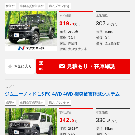
保証付
車両品質保証書付
購入プラン付き
支払総額
本体価格
.
.
319
307
9
6
万円
万円
年式
2026年
走行
36km
車検
'29/4
修復
なし
保証
保証付
整備
法定整備付
住所
大分県 大分市
無
見積もり・在庫確認
料
スズキ
ジムニーノマド 1.5 FC 4WD 4WD 衝突被害軽減システム
保証付
車両品質保証書付
購入プラン付き
支払総額
本体価格
.
.
342
330
9
5
万円
万円
年式
2026年
走行
39km
車検
'29/5
修復
なし