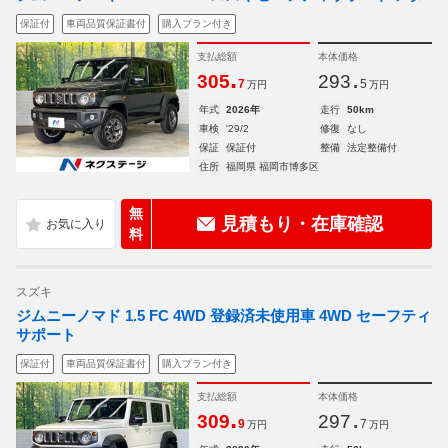
保証付
車両品質保証書付
購入プラン付き
支払総額
本体価格
.
.
305
293
7
5
万円
万円
年式
2026年
走行
50km
車検
'29/2
修復
なし
保証
保証付
整備
法定整備付
住所
福岡県 福岡市博多区
無
見積もり・在庫確認
料
スズキ
ジムニーノマド 1.5 FC 4WD 登録済未使用車 4WD セーフティ
サポート
保証付
車両品質保証書付
購入プラン付き
支払総額
本体価格
.
.
309
297
9
7
万円
万円