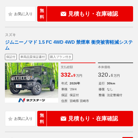
無
見積もり・在庫確認
料
スズキ
ジムニーノマド 1.5 FC 4WD 4WD 禁煙車 衝突被害軽減システ
ム
保証付
車両品質保証書付
購入プラン付き
支払総額
本体価格
.
.
332
320
9
6
万円
万円
年式
2026年
走行
30km
車検
'29/4
修復
なし
保証
保証付
整備
法定整備付
住所
宮崎県 宮崎市
無
見積もり・在庫確認
料