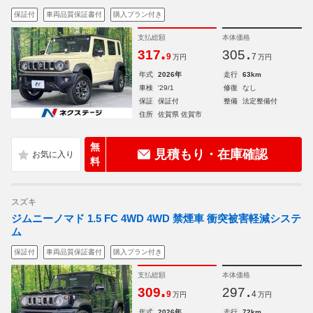
保証付
車両品質保証書付
購入プラン付き
支払総額
本体価格
.
.
317
305
9
7
万円
万円
年式
2026年
走行
63km
車検
'29/1
修復
なし
保証
保証付
整備
法定整備付
住所
佐賀県 佐賀市
無
見積もり・在庫確認
料
スズキ
ジムニーノマド 1.5 FC 4WD 4WD 禁煙車 衝突被害軽減システ
ム
保証付
車両品質保証書付
購入プラン付き
支払総額
本体価格
.
.
309
297
9
4
万円
万円
年式
2026年
走行
72km