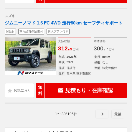
スズキ
ジムニーノマド 1.5 FC 4WD 走行80km セーフティサポート
保証付
車両品質保証書付
購入プラン付き
支払総額
本体価格
.
.
312
300
9
7
万円
万円
年式
2026年
走行
80km
車検
'29/1
修復
なし
保証
保証付
整備
法定整備付
住所
熊本県 熊本市東区
無
見積もり・在庫確認
料
1
〜
30
/
195
件