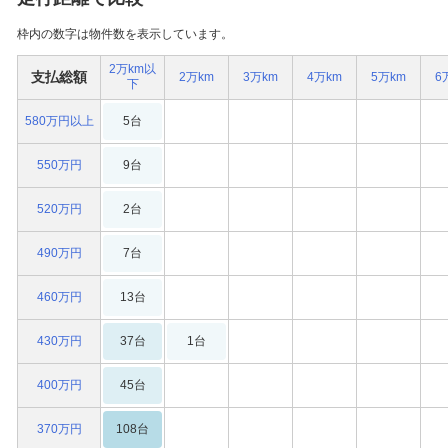
枠内の数字は物件数を表示しています。
2万km以
支払総額
2万km
3万km
4万km
5万km
6
下
580万円以上
5台
550万円
9台
520万円
2台
490万円
7台
460万円
13台
430万円
37台
1台
400万円
45台
370万円
108台