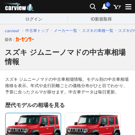
carview!
2014年以
2万km以
検索
通知
支払総額
支払総額
2015年
2万km
2016年
3万km
2017年
4万km
2018年
5万km
2
6
前
下
i
ログイン
ID新規取得
中古車トップ
メーカー一覧
スズキの車種一覧
スズキの
carview!
提供：
スズキ ジムニーノマドの中古車相場
情報
スズキ ジムニーノマドの中古車相場情報。モデル別の中古車相場
推移を表示。年式や走行距離ごとの価格分布がひと目でわかり、
予算に合ったクルマが探せます。中古車データは毎日更新。
歴代モデルの相場を見る