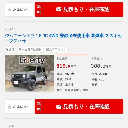
無
見積もり・在庫確認
料
スズキ
ジムニーシエラ 1.5 JC 4WD 登録済未使用車 禁煙車 スズキセ
ーフティサ
保証付
車両品質保証書付
購入プラン付き
支払総額
本体価格
.
.
319
308
9
2
万円
万円
年式
2026年
走行
22km
車検
'29/4
修復
なし
保証
保証付
整備
-
住所
兵庫県 神戸市灘区
無
見積もり・在庫確認
料
スズキ