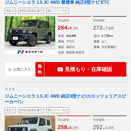
ジムニーシエラ 1.5 JC 4WD 禁煙車 純正8型ナビ ETC
保証付
車両品質保証書付
購入プラン付き
支払総額
本体価格
.
.
284
273
9
7
万円
万円
年式
2024年
走行
0.7万km
車検
'27/11
修復
なし
保証
保証付
整備
法定整備付
住所
秋田県 秋田市
無
見積もり・在庫確認
料
スズキ
ジムニーシエラ 1.5 JC 4WD 純正9型ナビ/カロッツェリアスピ
ーカー/シ
保証付
車両品質保証書付
購入プラン付き
支払総額
本体価格
.
.
258
252
8
1
万円
万円