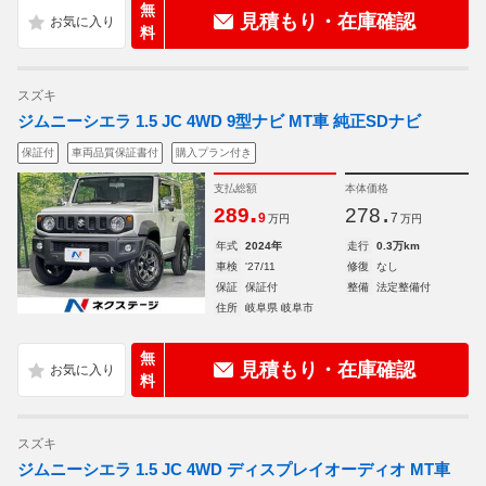
無
見積もり・在庫確認
料
スズキ
ジムニーシエラ 1.5 JC 4WD 9型ナビ MT車 純正SDナビ
保証付
車両品質保証書付
購入プラン付き
支払総額
本体価格
.
.
289
278
9
7
万円
万円
年式
2024年
走行
0.3万km
車検
'27/11
修復
なし
保証
保証付
整備
法定整備付
住所
岐阜県 岐阜市
無
見積もり・在庫確認
料
スズキ
ジムニーシエラ 1.5 JC 4WD ディスプレイオーディオ MT車