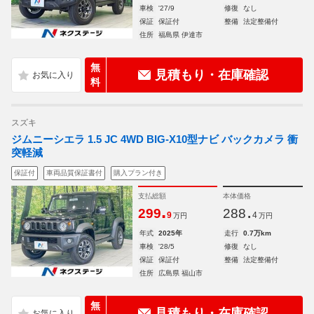
車検
'27/9
修復
なし
保証
保証付
整備
法定整備付
住所
福島県 伊達市
無
見積もり・在庫確認
料
スズキ
ジムニーシエラ 1.5 JC 4WD BIG-X10型ナビ バックカメラ 衝
突軽減
保証付
車両品質保証書付
購入プラン付き
支払総額
本体価格
.
.
299
288
9
4
万円
万円
年式
2025年
走行
0.7万km
車検
'28/5
修復
なし
保証
保証付
整備
法定整備付
住所
広島県 福山市
無
見積もり・在庫確認