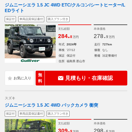
ジムニーシエラ 1.5 JC 4WD ETC/クルコン/シートヒーター/L
EDライト
保証付
車両品質保証書付
購入プラン付き
支払総額
本体価格
.
.
284
278
8
9
万円
万円
年式
2024年
走行
727km
車検
'27/12
修復
なし
保証
保証付
整備
法定整備付
住所
福島県 郡山市
無
見積もり・在庫確認
料
スズキ
ジムニーシエラ 1.5 JC 4WD バックカメラ 衝突
保証付
車両品質保証書付
購入プラン付き
支払総額
本体価格
.
.
309
298
9
6
万円
万円