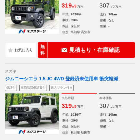
.
.
319
307
9
5
万円
万円
年式
2026年
走行
10km
車検
'29/6
修復
なし
保証
保証付
整備
-
住所
高知県 高知市
無
見積もり・在庫確認
料
スズキ
ジムニーシエラ 1.5 JC 4WD 登録済未使用車 衝突軽減
保証付
車両品質保証書付
購入プラン付き
支払総額
本体価格
.
.
319
307
9
5
万円
万円
年式
2026年
走行
10km
車検
'29/6
修復
なし
保証
保証付
整備
-
住所
秋田県 秋田市