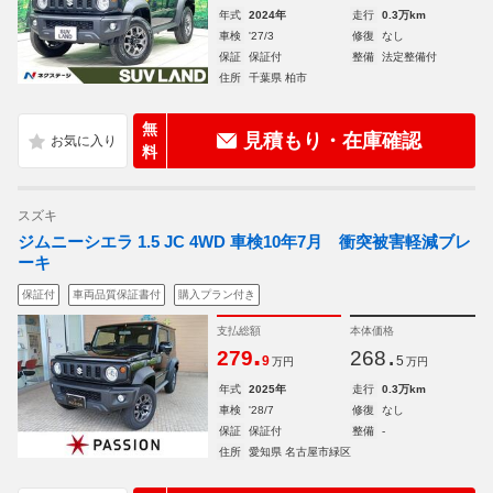
年式
2024年
走行
0.3万km
車検
'27/3
修復
なし
保証
保証付
整備
法定整備付
住所
千葉県 柏市
無
見積もり・在庫確認
料
スズキ
ジムニーシエラ 1.5 JC 4WD 車検10年7月 衝突被害軽減ブレ
ーキ
保証付
車両品質保証書付
購入プラン付き
支払総額
本体価格
.
.
279
268
9
5
万円
万円
年式
2025年
走行
0.3万km
車検
'28/7
修復
なし
保証
保証付
整備
-
住所
愛知県 名古屋市緑区