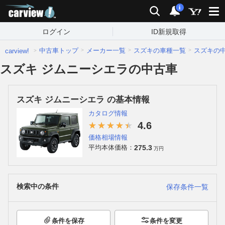
carview!
検索
通知
i
ログイン
ID新規取得
中古車トップ
メーカー一覧
スズキの車種一覧
スズキの
carview!
スズキ ジムニーシエラの中古車
スズキ ジムニーシエラ の基本情報
カタログ情報
4.6
価格相場情報
275.3
平均本体価格：
万円
検索中の条件
保存条件一覧
条件を保存
条件を変更