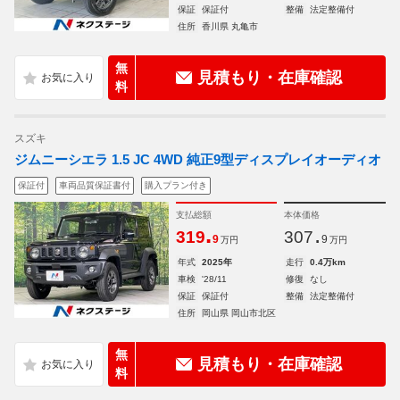
保証
保証付
整備
法定整備付
住所
香川県 丸亀市
無
見積もり・在庫確認
料
スズキ
ジムニーシエラ 1.5 JC 4WD 純正9型ディスプレイオーディオ
保証付
車両品質保証書付
購入プラン付き
支払総額
本体価格
.
.
319
307
9
9
万円
万円
年式
2025年
走行
0.4万km
車検
'28/11
修復
なし
保証
保証付
整備
法定整備付
住所
岡山県 岡山市北区
無
見積もり・在庫確認
料