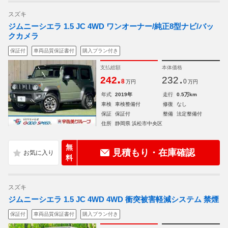
スズキ
ジムニーシエラ 1.5 JC 4WD ワンオーナー/純正8型ナビ/バッ
クカメラ
保証付
車両品質保証書付
購入プラン付き
支払総額
本体価格
.
.
242
232
8
0
万円
万円
年式
2019年
走行
0.5万km
車検
車検整備付
修復
なし
保証
保証付
整備
法定整備付
住所
静岡県 浜松市中央区
無
見積もり・在庫確認
料
スズキ
ジムニーシエラ 1.5 JC 4WD 4WD 衝突被害軽減システム 禁煙
保証付
車両品質保証書付
購入プラン付き