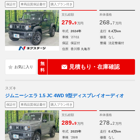
保証付
車両品質保証書付
購入プラン付き
支払総額
本体価格
.
.
279
268
9
7
万円
万円
年式
2024年
走行
0.4万km
車検
'27/11
修復
なし
保証
保証付
整備
法定整備付
住所
香川県 丸亀市
無
見積もり・在庫確認
料
スズキ
ジムニーシエラ 1.5 JC 4WD 9型ディスプレイオーディオ
保証付
車両品質保証書付
購入プラン付き
支払総額
本体価格
.
.
289
278
9
2
万円
万円
年式
2025年
走行
0.4万km
車検
'28/8
修復
なし