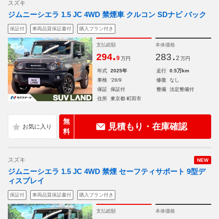
スズキ
ジムニーシエラ 1.5 JC 4WD 禁煙車 クルコン SDナビ バック
保証付
車両品質保証書付
購入プラン付き
支払総額
本体価格
.
.
294
283
9
2
万円
万円
年式
2025年
走行
0.5万km
車検
'28/9
修復
なし
保証
保証付
整備
法定整備付
住所
東京都 町田市
無
見積もり・在庫確認
料
スズキ
NEW
ジムニーシエラ 1.5 JC 4WD 禁煙 セーフティサポート 9型デ
ィスプレイ
保証付
車両品質保証書付
購入プラン付き
支払総額
本体価格