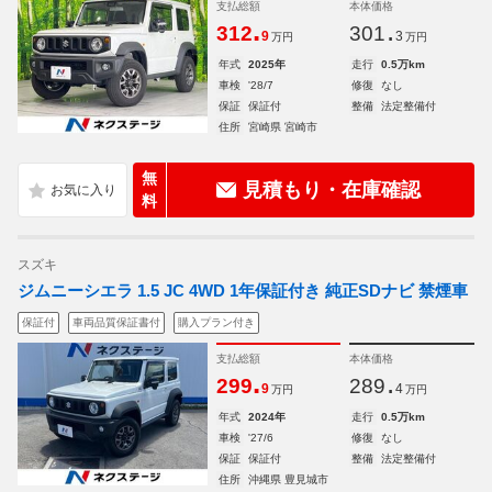
支払総額
本体価格
.
.
312
301
9
3
万円
万円
年式
2025年
走行
0.5万km
車検
'28/7
修復
なし
保証
保証付
整備
法定整備付
住所
宮崎県 宮崎市
無
見積もり・在庫確認
料
スズキ
ジムニーシエラ 1.5 JC 4WD 1年保証付き 純正SDナビ 禁煙車
保証付
車両品質保証書付
購入プラン付き
支払総額
本体価格
.
.
299
289
9
4
万円
万円
年式
2024年
走行
0.5万km
車検
'27/6
修復
なし
保証
保証付
整備
法定整備付
住所
沖縄県 豊見城市