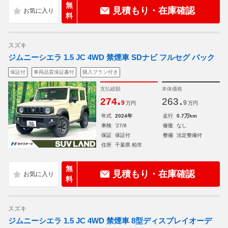
無
見積もり・在庫確認
料
スズキ
ジムニーシエラ 1.5 JC 4WD 禁煙車 SDナビ フルセグ バック
保証付
車両品質保証書付
購入プラン付き
支払総額
本体価格
.
.
274
263
9
9
万円
万円
年式
2024年
走行
0.7万km
車検
'27/8
修復
なし
保証
保証付
整備
法定整備付
住所
千葉県 柏市
無
見積もり・在庫確認
料
スズキ
ジムニーシエラ 1.5 JC 4WD 禁煙車 8型ディスプレイオーデ