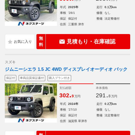
年式
2025年
走行
0.1万km
車検
'28/1
修復
なし
保証
保証付
整備
法定整備付
住所
三重県 津市
無
見積もり・在庫確認
料
スズキ
ジムニーシエラ 1.5 JC 4WD ディスプレイオーディオ バック
保証付
車両品質保証書付
購入プラン付き
支払総額
本体価格
.
.
302
291
9
8
万円
万円
年式
2024年
走行
0.2万km
車検
'27/10
修復
なし
保証
保証付
整備
法定整備付
住所
滋賀県 草津市