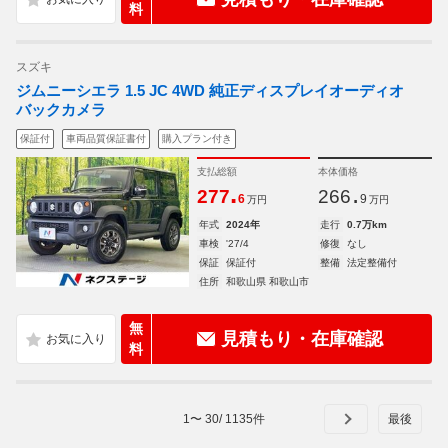
料
スズキ
ジムニーシエラ 1.5 JC 4WD 純正ディスプレイオーディオ
バックカメラ
保証付
車両品質保証書付
購入プラン付き
支払総額
本体価格
.
.
277
266
6
9
万円
万円
年式
2024年
走行
0.7万km
車検
'27/4
修復
なし
保証
保証付
整備
法定整備付
住所
和歌山県 和歌山市
無
見積もり・在庫確認
料
1
〜
30
/
1135
件