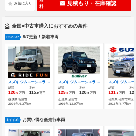
無
見積もり・在庫確認
料
全国×中古車購入におすすめの条件
8/7更新！新着車両
PICK UP
スズキ ジムニーシエラ 1.3 4WD 社外ナビ.リフトアップ 社外マフラー キー
スズキ ジムニーシエラ 1.3 4WD パートタイム4WD トランスファーレバー
総額
本体
総額
本体
総額
本体
120
115
129
120
131
12
.0
万円
.9
万円
.8
万円
.5
万円
.1
万円
岐阜県 羽島市
山形県 酒田市
福岡県 福岡市南区
2008年/6.3万km
1996年/12.0万km
2016年/4.7万km
お買い得な低走行車両
おすすめ