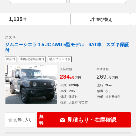
1,135
件
並び替え
スズキ
ジムニーシエラ 1.5 JC 4WD 5型モデル 4AT車 スズキ保証
付
保証付
車両品質保証書付
購入プラン付き
支払総額
本体価格
.
.
284
269
0
8
万円
万円
年式
2026年
走行
2km
車検
'29/7
修復
なし
保証
保証付
整備
法定整備付
住所
大阪府 守口市
無
見積もり・在庫確認
料