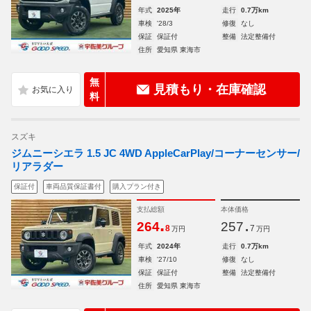
年式
2025年
走行
0.7万km
車検
'28/3
修復
なし
保証
保証付
整備
法定整備付
住所
愛知県 東海市
無
見積もり・在庫確認
料
スズキ
ジムニーシエラ 1.5 JC 4WD AppleCarPlay/コーナーセンサー/
リアラダー
保証付
車両品質保証書付
購入プラン付き
支払総額
本体価格
.
.
264
257
8
7
万円
万円
年式
2024年
走行
0.7万km
車検
'27/10
修復
なし
保証
保証付
整備
法定整備付
住所
愛知県 東海市