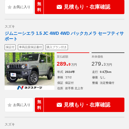
無
見積もり・在庫確認
料
スズキ
ジムニーシエラ 1.5 JC 4WD 4WD バックカメラ セーフティサ
ポート
保証付
車両品質保証書付
購入プラン付き
支払総額
本体価格
.
.
289
279
9
3
万円
万円
年式
2024年
走行
0.6万km
車検
'27/2
修復
なし
保証
保証付
整備
法定整備付
住所
岩手県 北上市
無
見積もり・在庫確認
料
スズキ