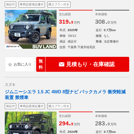
保証付
車両品質保証書付
購入プラン付き
支払総額
本体価格
.
.
319
308
9
0
万円
万円
年式
2025年
走行
0.7万km
車検
'28/12
修復
なし
保証
保証付
整備
法定整備付
住所
千葉県 千葉市稲毛区
無
見積もり・在庫確認
料
スズキ
ジムニーシエラ 1.5 JC 4WD 8型ナビ バックカメラ 衝突軽減
装置 禁煙車
保証付
車両品質保証書付
購入プラン付き
支払総額
本体価格
.
.
294
283
9
9
万円
万円
年式
2024年
走行
0.7万km