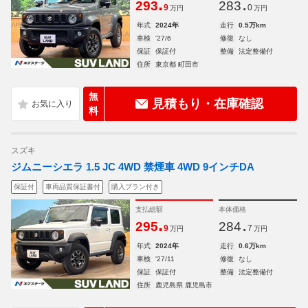
.
.
293
283
9
0
万円
万円
年式
2024年
走行
0.5万km
車検
'27/6
修復
なし
保証
保証付
整備
法定整備付
住所
東京都 町田市
無
見積もり・在庫確認
料
スズキ
ジムニーシエラ 1.5 JC 4WD 禁煙車 4WD 9インチDA
保証付
車両品質保証書付
購入プラン付き
支払総額
本体価格
.
.
295
284
9
7
万円
万円
年式
2024年
走行
0.6万km
車検
'27/11
修復
なし
保証
保証付
整備
法定整備付
住所
鹿児島県 鹿児島市