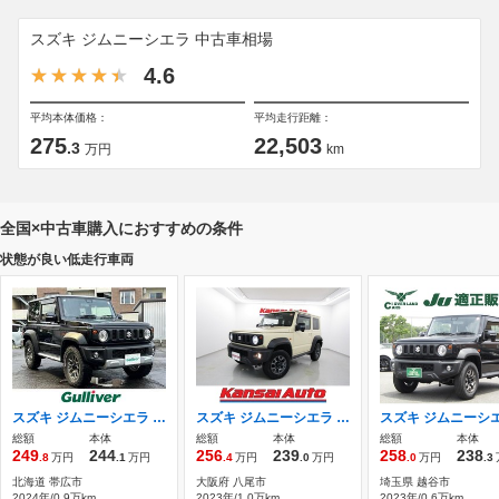
スズキ ジムニーシエラ 中古車相場
4.6
平均本体価格：
平均走行距離：
275
22,503
.3
万円
km
全国×中古車購入におすすめの条件
状態が良い低走行車両
スズキ ジムニーシエラ 1.5 JC 4WD 社外7インチメモリナビゲーション/衝突軽減
スズキ ジムニーシエラ 1.5 JC 4WD 1オーナー スズキセーフティ 8インチナビ
総額
本体
総額
本体
総額
本体
249
244
256
239
258
238
.8
万円
.1
万円
.4
万円
.0
万円
.0
万円
.3
北海道 帯広市
大阪府 八尾市
埼玉県 越谷市
2024年/0.9万km
2023年/1.0万km
2023年/0.6万km