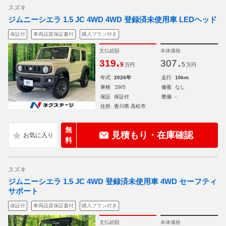
スズキ
ジムニーシエラ 1.5 JC 4WD 4WD 登録済未使用車 LEDヘッド
保証付
車両品質保証書付
購入プラン付き
支払総額
本体価格
.
.
319
307
9
5
万円
万円
年式
2026年
走行
10km
車検
'29/5
修復
なし
保証
保証付
整備
-
住所
香川県 高松市
無
見積もり・在庫確認
料
スズキ
ジムニーシエラ 1.5 JC 4WD 登録済未使用車 4WD セーフティ
サポート
保証付
車両品質保証書付
購入プラン付き
支払総額
本体価格