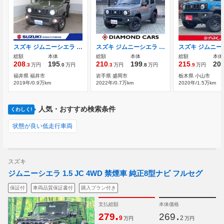
スズキ ジムニーシエラ 1.5 JC 4WD カーナビ/バックアイカメラ
スズキ ジムニーシエラ 1.5 JL 4WD 5速マニュアル 当社下取 LSD
総額
本体
総額
本体
総額
本体
208
195
210
199
215
20
.3
万円
.0
万円
.3
万円
.8
万円
.9
万円
福井県 福井市
岩手県 盛岡市
栃木県 小山市
2019年/0.9万km
2022年/0.7万km
2020年/1.5万km
人気・おすすめ検索条件
くわしく!
状態が良い低走行車両
スズキ
ジムニーシエラ 1.5 JC 4WD 禁煙車 純正8型ナビ フルセグ
保証付
車両品質保証書付
購入プラン付き
支払総額
本体価格
.
.
279
269
9
2
万円
万円