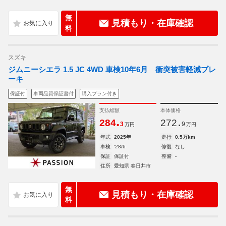
無
見積もり・在庫確認
料
スズキ
ジムニーシエラ 1.5 JC 4WD 車検10年6月 衝突被害軽減ブレ
ーキ
保証付
車両品質保証書付
購入プラン付き
支払総額
本体価格
.
.
284
272
3
9
万円
万円
年式
2025年
走行
0.5万km
車検
'28/6
修復
なし
保証
保証付
整備
-
住所
愛知県 春日井市
無
見積もり・在庫確認
料