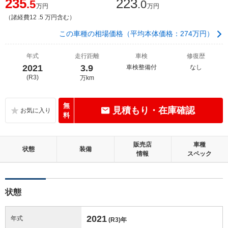
235
223
.5
.0
万円
万円
（諸経費12 .5 万円含む）
この車種の相場価格（平均本体価格：274万円）
年式
走行距離
車検
修復歴
2021
3.9
車検整備付
なし
(R3)
万km
無
見積もり・在庫確認
料
販売店
車種
状態
装備
情報
スペック
状態
2021
年式
(R3)
年