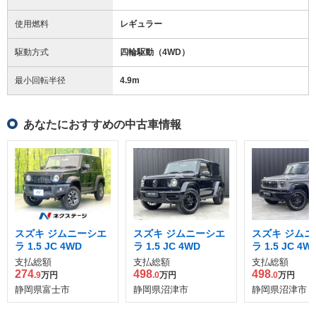
使用燃料
レギュラー
駆動方式
四輪駆動（4WD）
最小回転半径
4.9
m
あなたにおすすめの中古車情報
スズキ ジムニーシエ
スズキ ジムニーシエ
スズキ ジムニ
ラ 1.5 JC 4WD
ラ 1.5 JC 4WD
ラ 1.5 JC 4W
支払総額
支払総額
支払総額
274
498
498
.9
万円
.0
万円
.0
万円
静岡県富士市
静岡県沼津市
静岡県沼津市