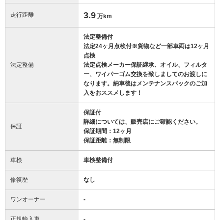
3.9
走行距離
万km
法定整備付
法定24ヶ月点検付※貨物など一部車両は12ヶ月
点検
法定整備
法定点検メーカー保証継承、オイル、フィルタ
ー、ワイパーゴム交換を致しましてのお渡しに
なります。納車後はメンテナンスパックのご加
入をおススメします！
保証付
詳細については、販売店にご確認ください。
保証
保証期間：12ヶ月
保証距離：無制限
車検
車検整備付
修復歴
なし
ワンオーナー
-
正規輸入車
-