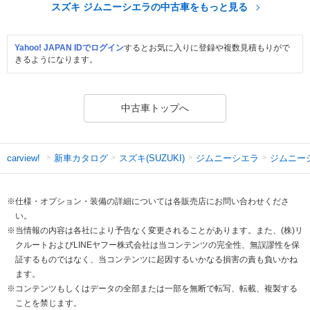
スズキ ジムニーシエラの中古車をもっと見る
Yahoo! JAPAN IDでログイン
するとお気に入りに登録や複数見積もりがで
きるようになります。
中古車トップへ
新車カタログ
スズキ(SUZUKI)
ジムニーシエラ
ジムニー
carview!
※仕様・オプション・装備の詳細については各販売店にお問い合わせくださ
い。
※当情報の内容は各社により予告なく変更されることがあります。また、(株)リ
クルートおよびLINEヤフー株式会社は当コンテンツの完全性、無誤謬性を保
証するものではなく、当コンテンツに起因するいかなる損害の責も負いかね
ます。
※コンテンツもしくはデータの全部または一部を無断で転写、転載、複製する
ことを禁じます。