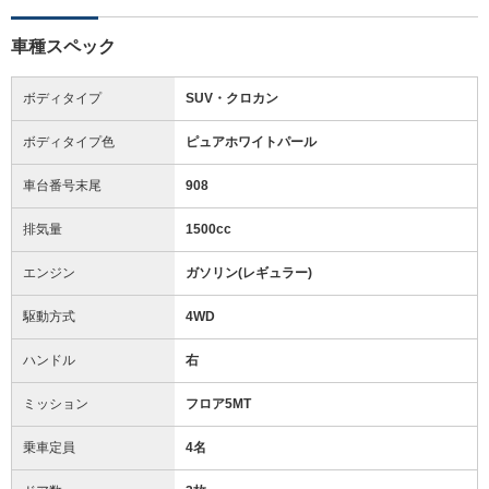
車種スペック
ボディタイプ
SUV・クロカン
ボディタイプ色
ピュアホワイトパール
車台番号末尾
908
排気量
1500cc
エンジン
ガソリン(レギュラー)
駆動方式
4WD
ハンドル
右
ミッション
フロア5MT
乗車定員
4名