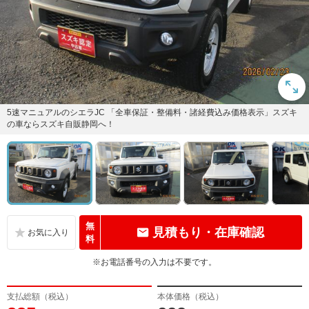
5速マニュアルのシエラJC 「全車保証・整備料・諸経費込み価格表示」スズキ
の車ならスズキ自販静岡へ！
無
見積もり・在庫確認
料
※お電話番号の入力は不要です。
支払総額（税込）
本体価格（税込）