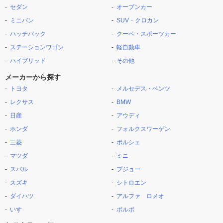
セダン
オープンカー
ミニバン
SUV・クロカン
ハッチバック
クーペ・スポーツカー
ステーションワゴン
軽自動車
ハイブリッド
その他
メーカーから探す
トヨタ
メルセデス・ベンツ
レクサス
BMW
日産
アウディ
ホンダ
フォルクスワーゲン
三菱
ポルシェ
マツダ
ミニ
スバル
プジョー
スズキ
シトロエン
ダイハツ
アルファ ロメオ
いすゞ
ボルボ