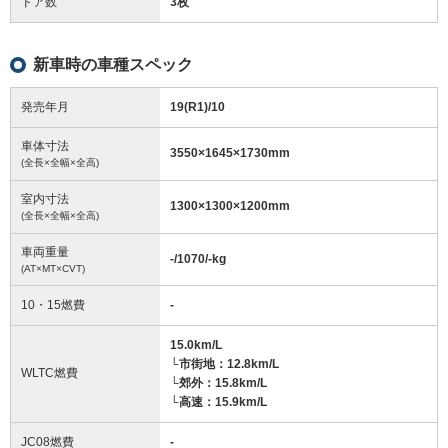
ドア数
3枚
新車時の車種スペック
発売年月
19(R1)/10
車体寸法
3550
×
1645
×
1730
mm
(全長×全幅×全高)
室内寸法
1300
×
1300
×
1200
mm
(全長×全幅×全高)
車両重量
-/1070/-
kg
(AT×MT×CVT)
10・15燃費
-
15.0km/L
└市街地：12.8km/L
WLTC燃費
└郊外：15.8km/L
└高速：15.9km/L
JC08燃費
-