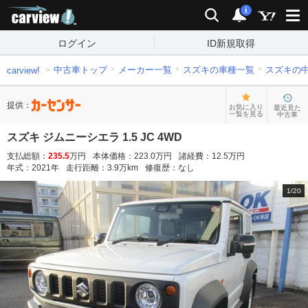
carview!
検索
通知
i
ログイン
ID新規取得
中古車トップ
メーカー一覧
スズキの車種一覧
スズキの
carview!
提供：
お気に入り
最近見た
一覧を見る
中古車
スズキ ジムニーシエラ 1.5 JC 4WD
支払総額：
235.5
万円
本体価格：
223.0
万円
諸経費：
12.5
万円
年式：
2021
年
走行距離：
3.9
万km
修復歴：
なし
1
/
20