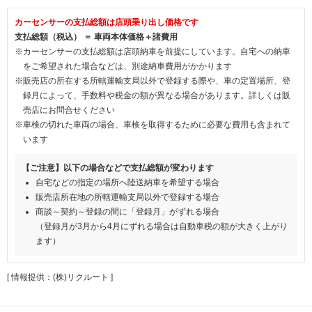
カーセンサーの支払総額は店頭乗り出し価格です
支払総額（税込） ＝ 車両本体価格＋諸費用
※カーセンサーの支払総額は店頭納車を前提にしています。自宅への納車
をご希望された場合などは、別途納車費用がかかります
※販売店の所在する所轄運輸支局以外で登録する際や、車の定置場所、登
録月によって、手数料や税金の額が異なる場合があります。詳しくは販
売店にお問合せください
※車検の切れた車両の場合、車検を取得するために必要な費用も含まれて
います
【ご注意】以下の場合などで支払総額が変わります
自宅などの指定の場所へ陸送納車を希望する場合
販売店所在地の所轄運輸支局以外で登録する場合
商談～契約～登録の間に「登録月」がずれる場合
（登録月が3月から4月にずれる場合は自動車税の額が大きく上がり
ます）
[ 情報提供：(株)リクルート ]