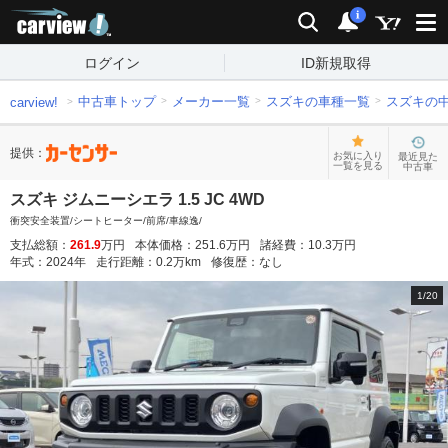
carview!
検索
通知
i
ログイン
ID新規取得
中古車トップ
メーカー一覧
スズキの車種一覧
スズキの
carview!
提供：
お気に入り
最近見た
一覧を見る
中古車
スズキ ジムニーシエラ 1.5 JC 4WD
衝突安全装置/シートヒーター/前席/車線逸/
支払総額：
261.9
万円
本体価格：
251.6
万円
諸経費：
10.3
万円
年式：
2024
年
走行距離：
0.2
万km
修復歴：
なし
1
/
20