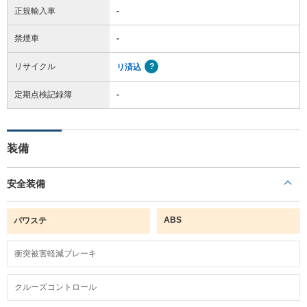
正規輸入車
-
禁煙車
-
リサイクル
リ済込
定期点検記録簿
-
装備
安全装備
ABS
パワステ
衝突被害軽減ブレーキ
クルーズコントロール