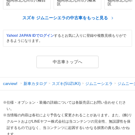
福岡県北九州市八幡西
福岡県北九州市八幡東
福岡県北九州市
区
区
区
スズキ ジムニーシエラの中古車をもっと見る
Yahoo! JAPAN IDでログイン
するとお気に入りに登録や複数見積もりがで
きるようになります。
中古車トップへ
新車カタログ
スズキ(SUZUKI)
ジムニーシエラ
ジムニー
carview!
※仕様・オプション・装備の詳細については各販売店にお問い合わせくださ
い。
※当情報の内容は各社により予告なく変更されることがあります。また、(株)リ
クルートおよびLINEヤフー株式会社は当コンテンツの完全性、無誤謬性を保
証するものではなく、当コンテンツに起因するいかなる損害の責も負いかね
ます。