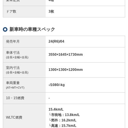
ドア数
3枚
新車時の車種スペック
発売年月
24(R6)/04
車体寸法
3550
×
1645
×
1730
mm
(全長×全幅×全高)
室内寸法
1300
×
1300
×
1200
mm
(全長×全幅×全高)
車両重量
-/1080/-
kg
(AT×MT×CVT)
10・15燃費
-
15.4km/L
└市街地：13.8km/L
WLTC燃費
└郊外：16.2km/L
└高速：15.7km/L