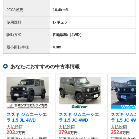
JC08燃費
16.4km/L
使用燃料
レギュラー
駆動方式
四輪駆動（4WD）
最小回転半径
4.9
m
あなたにおすすめの中古車情報
スズキ ジムニーシエ
スズキ ジムニーシエ
スズキ ジムニ
ラ 1.5 JL 4WD
ラ 1.5 JC 4WD
ラ 1.5 JC 4W
支払総額
支払総額
支払総額
203
279
252
.2
万円
.8
万円
.9
万円