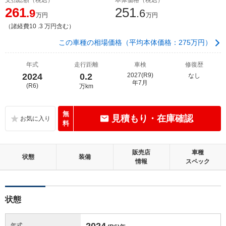
261
251
.9
.6
万円
万円
（諸経費10 .3 万円含む）
この車種の相場価格（平均本体価格：275万円）
年式
走行距離
車検
修復歴
2024
0.2
2027(R9)
なし
年7月
(R6)
万km
無
見積もり・在庫確認
料
販売店
車種
状態
装備
情報
スペック
状態
2024
年式