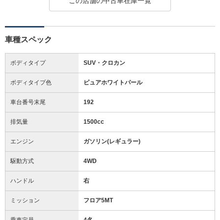
この店舗の中古車在庫一覧
車種スペック
ボディタイプ
SUV・クロカン
ボディタイプ色
ピュアホワイトパール
車台番号末尾
192
排気量
1500cc
エンジン
ガソリン(レギュラー)
駆動方式
4WD
ハンドル
右
ミッション
フロア5MT
乗車定員
4名