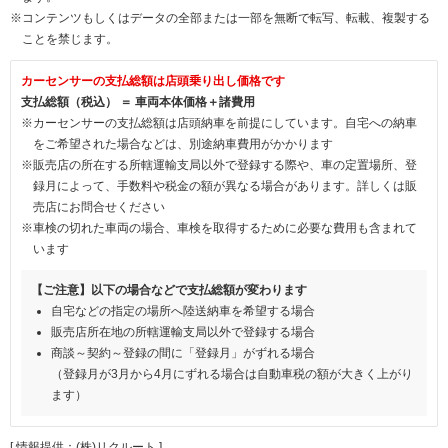
※コンテンツもしくはデータの全部または一部を無断で転写、転載、複製する
ことを禁じます。
カーセンサーの支払総額は店頭乗り出し価格です
支払総額（税込） ＝ 車両本体価格＋諸費用
※カーセンサーの支払総額は店頭納車を前提にしています。自宅への納車
をご希望された場合などは、別途納車費用がかかります
※販売店の所在する所轄運輸支局以外で登録する際や、車の定置場所、登
録月によって、手数料や税金の額が異なる場合があります。詳しくは販
売店にお問合せください
※車検の切れた車両の場合、車検を取得するために必要な費用も含まれて
います
【ご注意】以下の場合などで支払総額が変わります
自宅などの指定の場所へ陸送納車を希望する場合
販売店所在地の所轄運輸支局以外で登録する場合
商談～契約～登録の間に「登録月」がずれる場合
（登録月が3月から4月にずれる場合は自動車税の額が大きく上がり
ます）
[ 情報提供：(株)リクルート ]