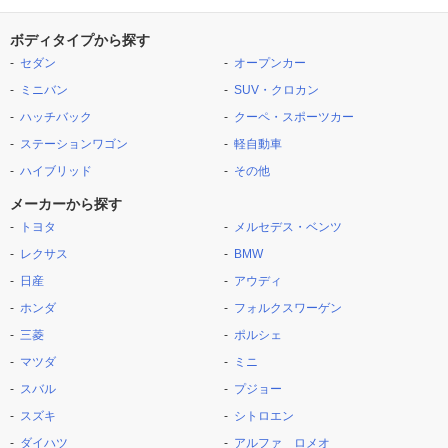
ボディタイプから探す
セダン
オープンカー
ミニバン
SUV・クロカン
ハッチバック
クーペ・スポーツカー
ステーションワゴン
軽自動車
ハイブリッド
その他
メーカーから探す
トヨタ
メルセデス・ベンツ
レクサス
BMW
日産
アウディ
ホンダ
フォルクスワーゲン
三菱
ポルシェ
マツダ
ミニ
スバル
プジョー
スズキ
シトロエン
ダイハツ
アルファ ロメオ