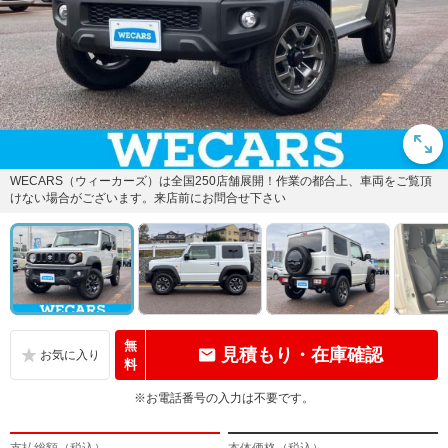
WECARS（ウィーカーズ）は全国250店舗展開！作業の都合上、車両をご覧頂
けない場合がございます。来店前にお問合せ下さい
無
見積もり・在庫確認
料
※お電話番号の入力は不要です。
支払総額（税込）
本体価格（税込）