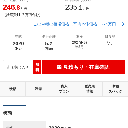
246
235
.8
.1
万円
万円
（諸経費11 .7 万円含む）
この車種の相場価格（平均本体価格：274万円）
年式
走行距離
車検
修復歴
2020
5.2
2027(R9)
なし
年8月
(R2)
万km
無
見積もり・在庫確認
料
購入
販売店
車種
状態
装備
プラン
情報
スペック
状態
2020
年式