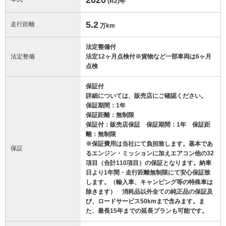
(R2)
年
5.2
走行距離
万km
法定整備付
法定整備
法定12ヶ月点検付※貨物など一部車両は6ヶ月
点検
保証付
詳細については、販売店にご確認ください。
保証期間：1年
保証距離：無制限
保証付：販売店保証 保証期間：1年 保証距
離：無制限
※保証費用は当社にて負担致します。基本であ
保証
るエンジン・ミッションに加えエアコン他の32
項目（合計110項目）の保証となります。納車
日より1年間・走行距離無制限にて安心保証致
します。（輸入車、キャンピング等の特殊車は
除きます） 消耗品以外全ての純正品の保証及
び、ロードサービス50kmまで含みます。ま
た、最長15年までの延長プランも可能です。