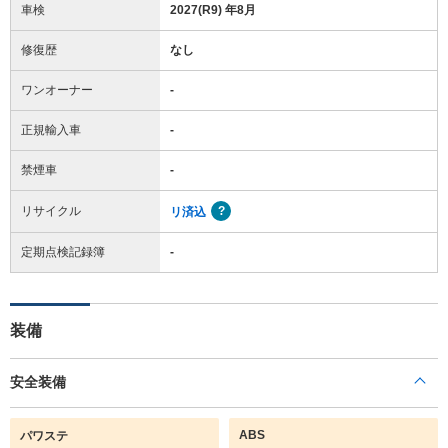
車検
2027(R9) 年8月
修復歴
なし
ワンオーナー
-
正規輸入車
-
禁煙車
-
リサイクル
リ済込
定期点検記録簿
-
装備
安全装備
ABS
パワステ