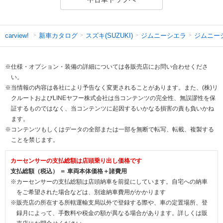
新車カタログ
スズキ(SUZUKI)
ジムニーシエラ
ジムニー
carview!
※仕様・オプション・装備の詳細については各販売店にお問い合わせくださ
い。
※当情報の内容は各社により予告なく変更されることがあります。また、(株)リ
クルートおよびLINEヤフー株式会社は当コンテンツの完全性、無誤謬性を保
証するものではなく、当コンテンツに起因するいかなる損害の責も負いかね
ます。
※コンテンツもしくはデータの全部または一部を無断で転写、転載、複製する
ことを禁じます。
カーセンサーの支払総額は店頭乗り出し価格です
支払総額（税込） ＝ 車両本体価格＋諸費用
※カーセンサーの支払総額は店頭納車を前提にしています。自宅への納車
をご希望された場合などは、別途納車費用がかかります
※販売店の所在する所轄運輸支局以外で登録する際や、車の定置場所、登
録月によって、手数料や税金の額が異なる場合があります。詳しくは販