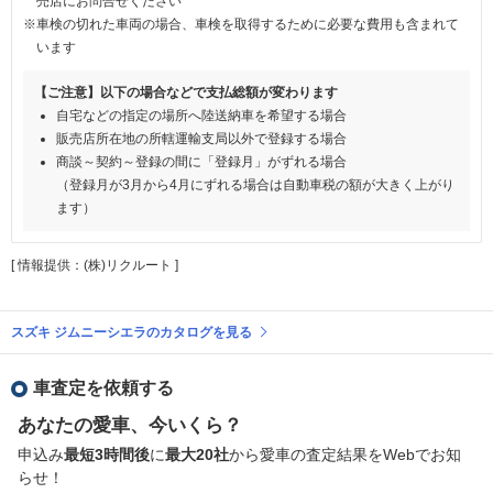
売店にお問合せください
※車検の切れた車両の場合、車検を取得するために必要な費用も含まれて
います
【ご注意】以下の場合などで支払総額が変わります
自宅などの指定の場所へ陸送納車を希望する場合
販売店所在地の所轄運輸支局以外で登録する場合
商談～契約～登録の間に「登録月」がずれる場合
（登録月が3月から4月にずれる場合は自動車税の額が大きく上がり
ます）
[ 情報提供：(株)リクルート ]
スズキ ジムニーシエラのカタログを見る
車査定を依頼する
あなたの愛車、今いくら？
申込み
最短3時間後
に
最大20社
から愛車の査定結果をWebでお知
らせ！