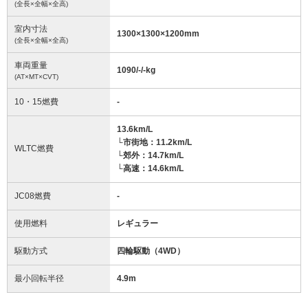
(全長×全幅×全高)
室内寸法
1300
×
1300
×
1200
mm
(全長×全幅×全高)
車両重量
1090/-/-
kg
(AT×MT×CVT)
10・15燃費
-
13.6km/L
└市街地：11.2km/L
WLTC燃費
└郊外：14.7km/L
└高速：14.6km/L
JC08燃費
-
使用燃料
レギュラー
駆動方式
四輪駆動（4WD）
最小回転半径
4.9
m