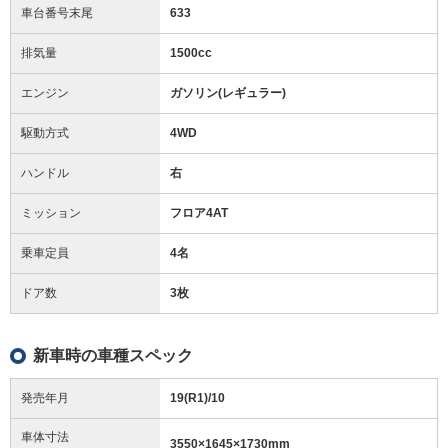
車台番号末尾
633
排気量
1500cc
エンジン
ガソリン(レギュラー)
駆動方式
4WD
ハンドル
右
ミッション
フロア4AT
乗車定員
4名
ドア数
3枚
新車時の車種スペック
発売年月
19(R1)/10
車体寸法
3550
×
1645
×
1730
mm