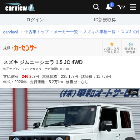
carview!
検索
通知
i
ログイン
ID新規取得
中古車トップ
メーカー一覧
スズキの車種一覧
スズキの
carview!
提供：
お気に入り
最近見た
一覧を見る
中古車
スズキ ジムニーシエラ 1.5 JC 4WD
純正ナビTV・バックカメラ・ナビ連動ETC2.0/
支払総額：
246.8
万円
本体価格：
235.1
万円
諸経費：
11.7
万円
年式：
2020
年
走行距離：
5.2
万km
修復歴：
なし
1
/
20