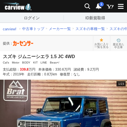
carview!
検索
通知
i
ログイン
ID新規取得
中古車トップ
メーカー一覧
スズキの車種一覧
スズキの
carview!
提供：
お気に入り
最近見た
一覧を見る
中古車
スズキ ジムニーシエラ 1.5 JC 4WD
Cal's Motor BODY KIT LINE Beas+/
支払総額：
339.8
万円
本体価格：
330.6
万円
諸経費：
9.2
万円
年式：
2019
年
走行距離：
0.8
万km
修復歴：
なし
1
/
23