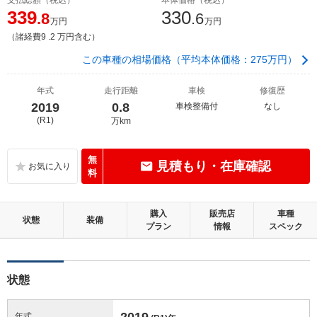
339
330
.8
.6
万円
万円
（諸経費9 .2 万円含む）
この車種の相場価格（平均本体価格：275万円）
年式
走行距離
車検
修復歴
2019
0.8
車検整備付
なし
(R1)
万km
無
見積もり・在庫確認
料
購入
販売店
車種
状態
装備
プラン
情報
スペック
状態
2019
年式