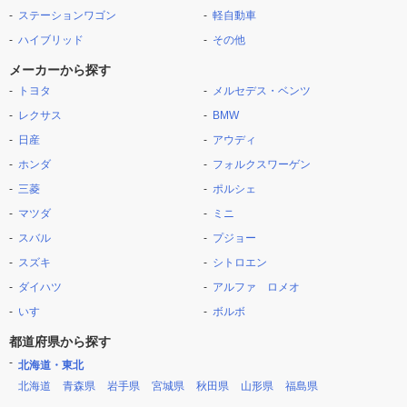
ステーションワゴン
軽自動車
ハイブリッド
その他
メーカーから探す
トヨタ
メルセデス・ベンツ
レクサス
BMW
日産
アウディ
ホンダ
フォルクスワーゲン
三菱
ポルシェ
マツダ
ミニ
スバル
プジョー
スズキ
シトロエン
ダイハツ
アルファ ロメオ
いすゞ
ボルボ
都道府県から探す
北海道・東北
北海道
青森県
岩手県
宮城県
秋田県
山形県
福島県