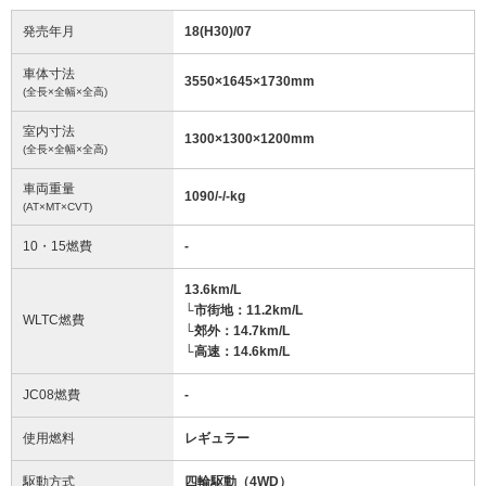
発売年月
18(H30)/07
車体寸法
3550
×
1645
×
1730
mm
(全長×全幅×全高)
室内寸法
1300
×
1300
×
1200
mm
(全長×全幅×全高)
車両重量
1090/-/-
kg
(AT×MT×CVT)
10・15燃費
-
13.6km/L
└市街地：11.2km/L
WLTC燃費
└郊外：14.7km/L
└高速：14.6km/L
JC08燃費
-
使用燃料
レギュラー
駆動方式
四輪駆動（4WD）