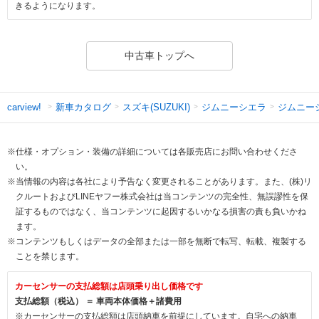
きるようになります。
中古車トップへ
新車カタログ
スズキ(SUZUKI)
ジムニーシエラ
ジムニー
carview!
※仕様・オプション・装備の詳細については各販売店にお問い合わせくださ
い。
※当情報の内容は各社により予告なく変更されることがあります。また、(株)リ
クルートおよびLINEヤフー株式会社は当コンテンツの完全性、無誤謬性を保
証するものではなく、当コンテンツに起因するいかなる損害の責も負いかね
ます。
※コンテンツもしくはデータの全部または一部を無断で転写、転載、複製する
ことを禁じます。
カーセンサーの支払総額は店頭乗り出し価格です
支払総額（税込） ＝ 車両本体価格＋諸費用
※カーセンサーの支払総額は店頭納車を前提にしています。自宅への納車