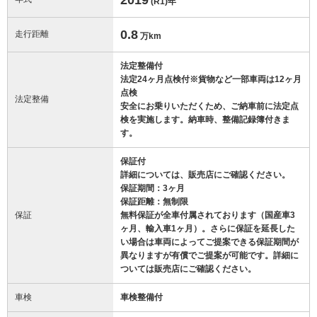
(R1)
年
0.8
走行距離
万km
法定整備付
法定24ヶ月点検付※貨物など一部車両は12ヶ月
点検
法定整備
安全にお乗りいただくため、ご納車前に法定点
検を実施します。納車時、整備記録簿付きま
す。
保証付
詳細については、販売店にご確認ください。
保証期間：3ヶ月
保証距離：無制限
保証
無料保証が全車付属されております（国産車3
ヶ月、輸入車1ヶ月）。さらに保証を延長した
い場合は車両によってご提案できる保証期間が
異なりますが有償でご提案が可能です。詳細に
ついては販売店にご確認ください。
車検
車検整備付