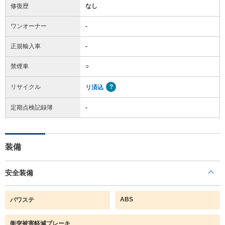
修復歴
なし
ワンオーナー
-
正規輸入車
-
禁煙車
○
リサイクル
リ済込
定期点検記録簿
-
装備
安全装備
ABS
パワステ
衝突被害軽減ブレーキ