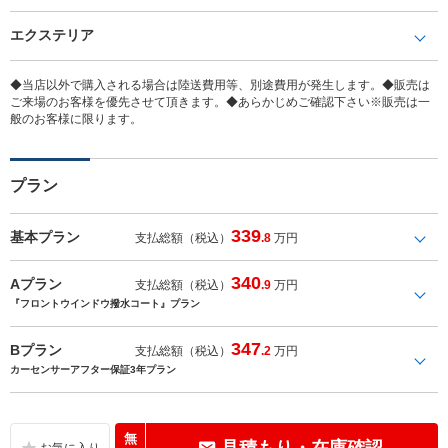
エクステリア
◆当店以外で購入される場合は陸送費用等、別途費用が発生します。◆販売は
ご来場のお客様を優先させて頂きます。◆あらかじめご確認下さい※販売は一
般のお客様に限ります。
プラン
339
基本プラン
支払総額（税込）
.8
万円
340
Aプラン
支払総額（税込）
.9
万円
『フロントウインドウ撥水コート』プラン
347
Bプラン
支払総額（税込）
.2
万円
カーセンサーアフター保証3年プラン
無
見積もり・在庫確認