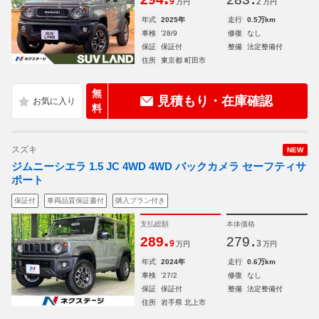
9
2
万円
万円
年式
2025年
走行
0.5万km
車検
'28/9
修復
なし
保証
保証付
整備
法定整備付
住所
東京都 町田市
無
見積もり・在庫確認
料
スズキ
NEW
ジムニーシエラ 1.5 JC 4WD 4WD バックカメラ セーフティサ
ポート
保証付
車両品質保証書付
購入プラン付き
支払総額
本体価格
.
.
289
279
9
3
万円
万円
年式
2024年
走行
0.6万km
車検
'27/2
修復
なし
保証
保証付
整備
法定整備付
住所
岩手県 北上市