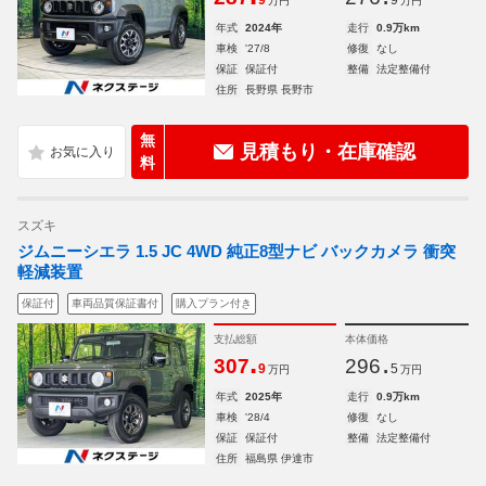
9
9
万円
万円
年式
2024年
走行
0.9万km
車検
'27/8
修復
なし
保証
保証付
整備
法定整備付
住所
長野県 長野市
無
見積もり・在庫確認
料
スズキ
ジムニーシエラ 1.5 JC 4WD 純正8型ナビ バックカメラ 衝突
軽減装置
保証付
車両品質保証書付
購入プラン付き
支払総額
本体価格
.
.
307
296
9
5
万円
万円
年式
2025年
走行
0.9万km
車検
'28/4
修復
なし
保証
保証付
整備
法定整備付
住所
福島県 伊達市