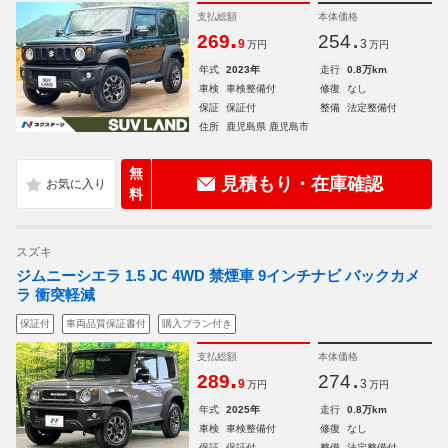
支払総額
本体価格
.
.
269
254
9
3
万円
万円
年式
2023年
走行
0.8万km
車検
車検整備付
修復
なし
保証
保証付
整備
法定整備付
住所
鹿児島県 鹿児島市
無
見積もり・在庫確認
料
スズキ
ジムニーシエラ 1.5 JC 4WD 禁煙車 9インチナビ バックカメ
ラ 衝突軽減
保証付
車両品質保証書付
購入プラン付き
支払総額
本体価格
.
.
289
274
9
3
万円
万円
年式
2025年
走行
0.8万km
車検
車検整備付
修復
なし
保証
保証付
整備
法定整備付