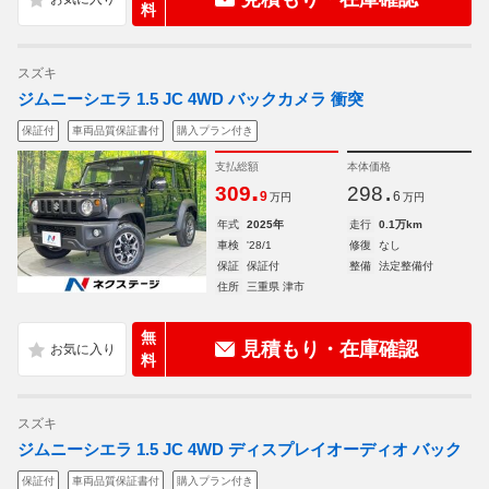
料
スズキ
ジムニーシエラ 1.5 JC 4WD バックカメラ 衝突
保証付
車両品質保証書付
購入プラン付き
支払総額
本体価格
.
.
309
298
9
6
万円
万円
年式
2025年
走行
0.1万km
車検
'28/1
修復
なし
保証
保証付
整備
法定整備付
住所
三重県 津市
無
見積もり・在庫確認
料
スズキ
ジムニーシエラ 1.5 JC 4WD ディスプレイオーディオ バック
保証付
車両品質保証書付
購入プラン付き