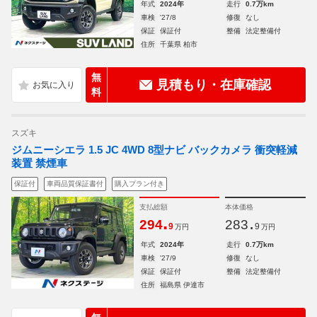
年式
2024年
走行
0.7万km
車検
'27/8
修復
なし
保証
保証付
整備
法定整備付
住所
千葉県 柏市
無
見積もり・在庫確認
料
スズキ
ジムニーシエラ 1.5 JC 4WD 8型ナビ バックカメラ 衝突軽減
装置 禁煙車
保証付
車両品質保証書付
購入プラン付き
支払総額
本体価格
.
.
294
283
9
9
万円
万円
年式
2024年
走行
0.7万km
車検
'27/9
修復
なし
保証
保証付
整備
法定整備付
住所
福島県 伊達市