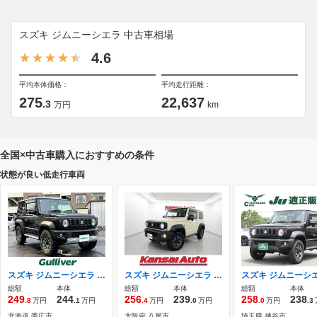
スズキ ジムニーシエラ 中古車相場
4.6
平均本体価格：
平均走行距離：
275
22,637
.3
万円
km
全国×中古車購入におすすめの条件
状態が良い低走行車両
スズキ ジムニーシエラ 1.5 JC 4WD 社外7インチメモリナビゲーション/衝突軽減
スズキ ジムニーシエラ 1.5 JC 4WD 1オーナー スズキセーフティ 8インチナビ
総額
本体
総額
本体
総額
本体
249
244
256
239
258
238
.8
万円
.1
万円
.4
万円
.0
万円
.0
万円
.3
北海道 帯広市
大阪府 八尾市
埼玉県 越谷市