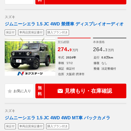
料
スズキ
ジムニーシエラ 1.5 JC 4WD 禁煙車 ディスプレイオーディオ
保証付
車両品質保証書付
購入プラン付き
支払総額
本体価格
.
.
274
264
9
3
万円
万円
年式
2024年
走行
0.8万km
車検
'27/2
修復
なし
保証
保証付
整備
法定整備付
住所
大阪府 摂津市
無
見積もり・在庫確認
料
スズキ
ジムニーシエラ 1.5 JC 4WD 4WD MT車 バックカメラ
保証付
車両品質保証書付
購入プラン付き