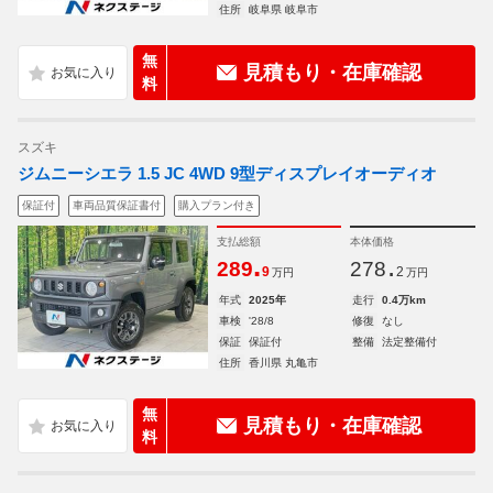
住所
岐阜県 岐阜市
無
見積もり・在庫確認
料
スズキ
ジムニーシエラ 1.5 JC 4WD 9型ディスプレイオーディオ
保証付
車両品質保証書付
購入プラン付き
支払総額
本体価格
.
.
289
278
9
2
万円
万円
年式
2025年
走行
0.4万km
車検
'28/8
修復
なし
保証
保証付
整備
法定整備付
住所
香川県 丸亀市
無
見積もり・在庫確認
料