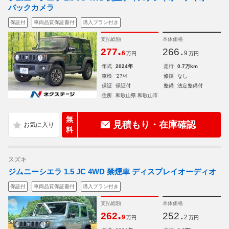
バックカメラ
保証付
車両品質保証書付
購入プラン付き
支払総額
本体価格
.
.
277
266
6
9
万円
万円
年式
2024年
走行
0.7万km
車検
'27/4
修復
なし
保証
保証付
整備
法定整備付
住所
和歌山県 和歌山市
無
見積もり・在庫確認
料
スズキ
ジムニーシエラ 1.5 JC 4WD 禁煙車 ディスプレイオーディオ
保証付
車両品質保証書付
購入プラン付き
支払総額
本体価格
.
.
262
252
9
2
万円
万円