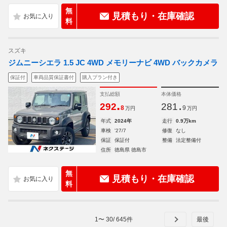
無
見積もり・在庫確認
料
スズキ
ジムニーシエラ 1.5 JC 4WD メモリーナビ 4WD バックカメラ
保証付
車両品質保証書付
購入プラン付き
支払総額
本体価格
.
.
292
281
8
9
万円
万円
年式
2024年
走行
0.9万km
車検
'27/7
修復
なし
保証
保証付
整備
法定整備付
住所
徳島県 徳島市
無
見積もり・在庫確認
料
1
〜
30
/
645
件