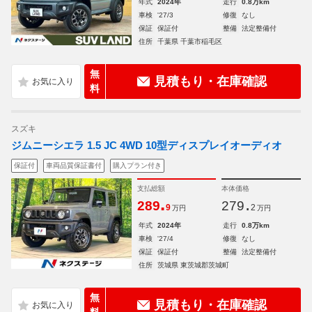
年式
2024年
走行
0.8万km
車検
'27/3
修復
なし
保証
保証付
整備
法定整備付
住所
千葉県 千葉市稲毛区
無
見積もり・在庫確認
料
スズキ
ジムニーシエラ 1.5 JC 4WD 10型ディスプレイオーディオ
保証付
車両品質保証書付
購入プラン付き
支払総額
本体価格
.
.
289
279
9
2
万円
万円
年式
2024年
走行
0.8万km
車検
'27/4
修復
なし
保証
保証付
整備
法定整備付
住所
茨城県 東茨城郡茨城町
無
見積もり・在庫確認