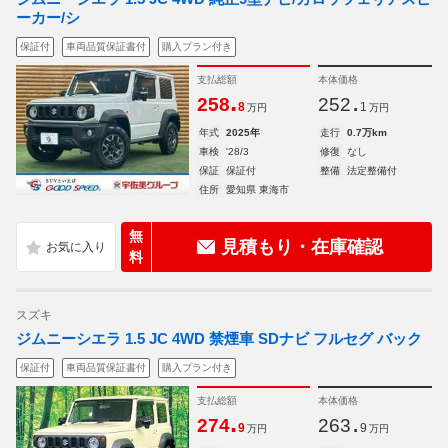
ーカー/シ
保証付
車両品質保証書付
購入プラン付き
支払総額
本体価格
.
.
258
252
8
1
万円
万円
年式
2025年
走行
0.7万km
車検
'28/3
修復
なし
保証
保証付
整備
法定整備付
住所
愛知県 東海市
無
見積もり・在庫確認
料
スズキ
ジムニーシエラ 1.5 JC 4WD 禁煙車 SDナビ フルセグ バック
保証付
車両品質保証書付
購入プラン付き
支払総額
本体価格
.
.
274
263
9
9
万円
万円