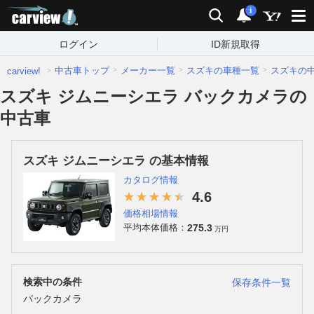
carview!
検索
通知
i
ログイン
ID新規取得
中古車トップ
メーカー一覧
スズキの車種一覧
スズキの
carview!
スズキ ジムニーシエラ バックカメラの
中古車
スズキ ジムニーシエラ の基本情報
カタログ情報
4.6
価格相場情報
275.3
平均本体価格：
万円
検索中の条件
保存条件一覧
バックカメラ