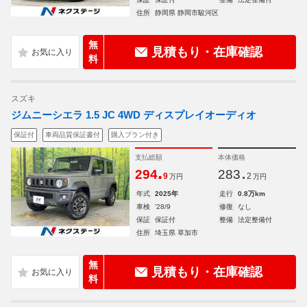
住所
静岡県 静岡市駿河区
無
見積もり・在庫確認
料
スズキ
ジムニーシエラ 1.5 JC 4WD ディスプレイオーディオ
保証付
車両品質保証書付
購入プラン付き
支払総額
本体価格
.
.
294
283
9
2
万円
万円
年式
2025年
走行
0.8万km
車検
'28/9
修復
なし
保証
保証付
整備
法定整備付
住所
埼玉県 草加市
無
見積もり・在庫確認
料