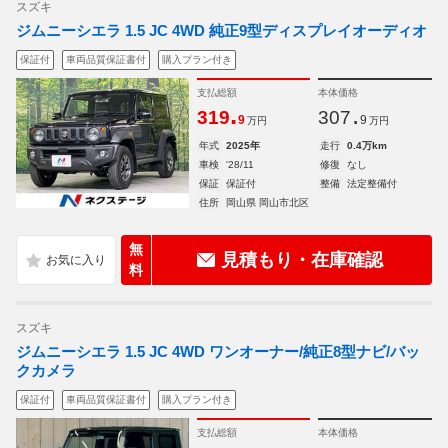
スズキ
ジムニーシエラ 1.5 JC 4WD 純正9型ディスプレイオーディオ
保証付
車両品質保証書付
購入プラン付き
支払総額
本体価格
.
.
319
307
9
9
万円
万円
年式
2025年
走行
0.4万km
車検
'28/11
修復
なし
保証
保証付
整備
法定整備付
住所
岡山県 岡山市北区
無
見積もり・在庫確認
料
スズキ
ジムニーシエラ 1.5 JC 4WD ワンオーナー/純正8型ナビ/バッ
クカメラ
保証付
車両品質保証書付
購入プラン付き
支払総額
本体価格