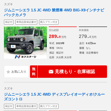
スズキ
ジムニーシエラ 1.5 JC 4WD 禁煙車 4WD BIG-X9インチナビ
バックカメラ
保証付
車両品質保証書付
購入プラン付き
支払総額
本体価格
.
.
289
279
9
4
万円
万円
年式
2023年
走行
0.8万km
車検
'26/11
修復
なし
保証
保証付
整備
法定整備付
住所
大分県 大分市
無
見積もり・在庫確認
料
スズキ
ジムニーシエラ 1.5 JC 4WD ディスプレイオーディオ/クルー
ズコントロ
保証付
車両品質保証書付
購入プラン付き