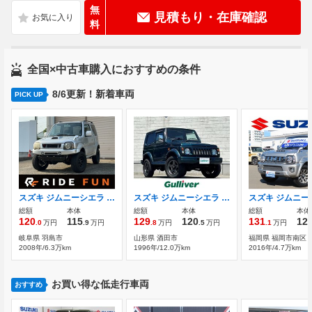
無
見積もり・在庫確認
料
全国×中古車購入におすすめの条件
8/6更新！新着車両
PICK UP
スズキ ジムニーシエラ 1.3 4WD 社外ナビ.リフトアップ 社外マフラー キー
スズキ ジムニーシエラ 1.3 4WD パートタイム4WD トランスファーレバー
総額
本体
総額
本体
総額
本体
120
115
129
120
131
12
.0
万円
.9
万円
.8
万円
.5
万円
.1
万円
岐阜県 羽島市
山形県 酒田市
福岡県 福岡市南区
2008年/6.3万km
1996年/12.0万km
2016年/4.7万km
お買い得な低走行車両
おすすめ