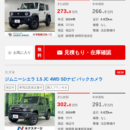
支払総額
本体価格
.
.
273
266
8
8
万円
万円
年式
2024年
走行
0.8万km
車検
'27/10
修復
なし
保証
保証付
整備
法定整備付
住所
静岡県 静岡市清水区
無
見積もり・在庫確認
料
スズキ
NEW
ジムニーシエラ 1.5 JC 4WD SDナビ バックカメラ
保証付
車両品質保証書付
購入プラン付き
支払総額
本体価格
.
.
302
291
8
9
万円
万円
年式
2024年
走行
0.8万km
車検
'27/7
修復
なし
保証
保証付
整備
法定整備付
住所
静岡県 駿東郡長泉町