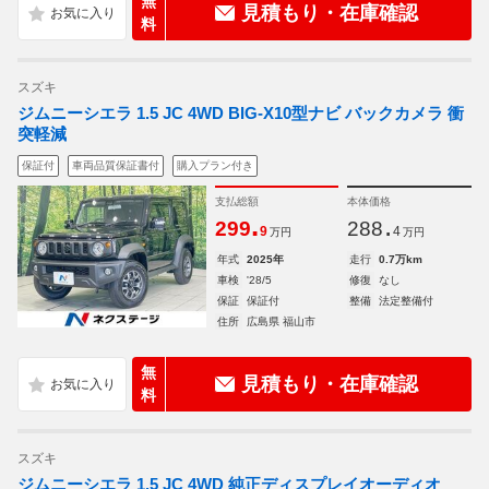
無
見積もり・在庫確認
料
スズキ
ジムニーシエラ 1.5 JC 4WD BIG-X10型ナビ バックカメラ 衝
突軽減
保証付
車両品質保証書付
購入プラン付き
支払総額
本体価格
.
.
299
288
9
4
万円
万円
年式
2025年
走行
0.7万km
車検
'28/5
修復
なし
保証
保証付
整備
法定整備付
住所
広島県 福山市
無
見積もり・在庫確認
料
スズキ
ジムニーシエラ 1.5 JC 4WD 純正ディスプレイオーディオ