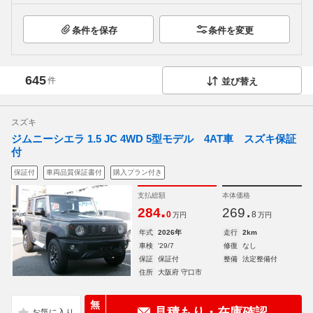
条件を保存
条件を変更
645
件
並び替え
スズキ
ジムニーシエラ 1.5 JC 4WD 5型モデル 4AT車 スズキ保証
付
保証付
車両品質保証書付
購入プラン付き
支払総額
本体価格
.
.
284
269
0
8
万円
万円
年式
2026年
走行
2km
車検
'29/7
修復
なし
保証
保証付
整備
法定整備付
住所
大阪府 守口市
無
見積もり・在庫確認