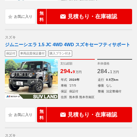
無
見積もり・在庫確認
料
スズキ
ジムニーシエラ 1.5 JC 4WD 4WD スズキセーフティサポート
保証付
車両品質保証書付
購入プラン付き
支払総額
本体価格
.
.
294
284
9
1
万円
万円
年式
2024年
走行
0.9万km
車検
'27/5
修復
なし
保証
保証付
整備
法定整備付
住所
熊本県 熊本市南区
無
見積もり・在庫確認
料
スズキ