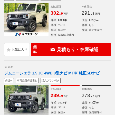
支払総額
本体価格
.
.
302
291
9
8
万円
万円
年式
2024年
走行
0.2万km
車検
'27/10
修復
なし
保証
保証付
整備
法定整備付
住所
滋賀県 草津市
無
見積もり・在庫確認
料
スズキ
ジムニーシエラ 1.5 JC 4WD 9型ナビ MT車 純正SDナビ
保証付
車両品質保証書付
購入プラン付き
支払総額
本体価格
.
.
289
278
9
7
万円
万円
年式
2024年
走行
0.3万km
車検
'27/11
修復
なし
保証
保証付
整備
法定整備付