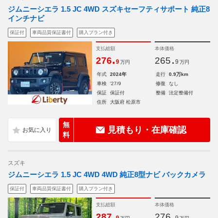
ジムニーシエラ 1.5 JC 4WD スズキセーフティサポート 純正8
インチナビ
保証付
車両品質保証書付
購入プラン付き
支払総額
本体価格
.
.
276
265
9
9
万円
万円
年式
2024年
走行
0.9万km
車検
'27/9
修復
なし
保証
保証付
整備
法定整備付
住所
大阪府 松原市
無
見積もり・在庫確認
料
スズキ
ジムニーシエラ 1.5 JC 4WD 4WD 純正8型ナビ バックカメラ
保証付
車両品質保証書付
購入プラン付き
支払総額
本体価格
.
.
287
276