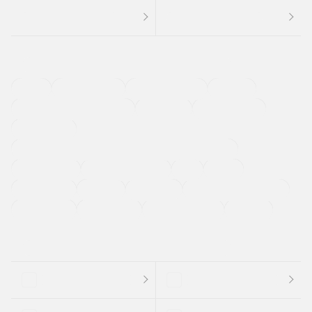
４ＷＤ
定期点検記録簿
ワンオーナーカー
福祉車両
メーカー系販売店取り扱い車
修復歴無し
アルミホイール
寒冷地仕様車
過給機設定モデル（ターボ・スーパーチャージャーなど)
ETC
CDプレーヤー
カーナビゲーション
禁煙車
法定整備付き
保証付き
エアバッグ
ディスチャージドランプ
支払総顔あり
クーポンあり
車両品質評価書付
新着車両