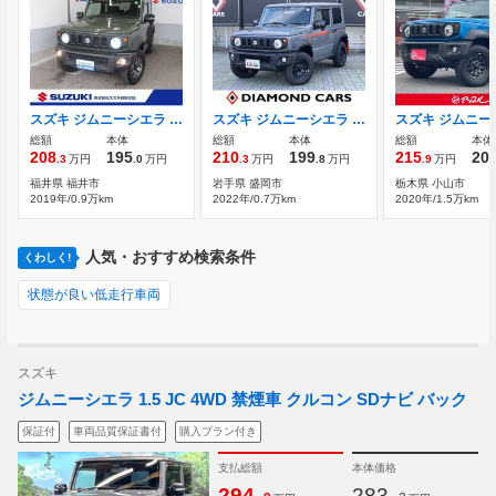
スズキ ジムニーシエラ 1.5 JC 4WD カーナビ/バックアイカメラ
スズキ ジムニーシエラ 1.5 JL 4WD 5速マニュアル 当社下取 LSD
総額
本体
総額
本体
総額
本体
208
195
210
199
215
20
.3
万円
.0
万円
.3
万円
.8
万円
.9
万円
福井県 福井市
岩手県 盛岡市
栃木県 小山市
2019年/0.9万km
2022年/0.7万km
2020年/1.5万km
人気・おすすめ検索条件
くわしく!
状態が良い低走行車両
スズキ
ジムニーシエラ 1.5 JC 4WD 禁煙車 クルコン SDナビ バック
保証付
車両品質保証書付
購入プラン付き
支払総額
本体価格
.
.
294
283