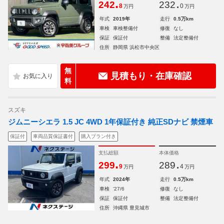
.
.
242
232
8
0
万円
万円
年式
2019年
走行
0.5万km
車検
車検整備付
修復
なし
保証
保証付
整備
法定整備付
住所
静岡県 浜松市中央区
無
見積もり・在庫確認
料
スズキ
ジムニーシエラ 1.5 JC 4WD 1年保証付き 純正SDナビ 禁煙車
保証付
車両品質保証書付
購入プラン付き
支払総額
本体価格
.
.
299
289
9
4
万円
万円
年式
2024年
走行
0.5万km
車検
'27/6
修復
なし
保証
保証付
整備
法定整備付
住所
沖縄県 豊見城市