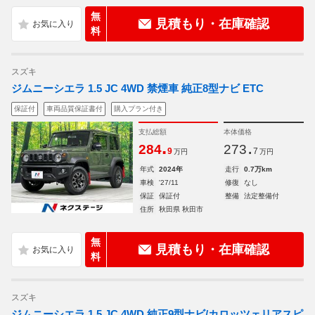
無
見積もり・在庫確認
料
スズキ
ジムニーシエラ 1.5 JC 4WD 禁煙車 純正8型ナビ ETC
保証付
車両品質保証書付
購入プラン付き
支払総額
本体価格
.
.
284
273
9
7
万円
万円
年式
2024年
走行
0.7万km
車検
'27/11
修復
なし
保証
保証付
整備
法定整備付
住所
秋田県 秋田市
無
見積もり・在庫確認
料
スズキ
ジムニーシエラ 1.5 JC 4WD 純正9型ナビ/カロッツェリアスピ