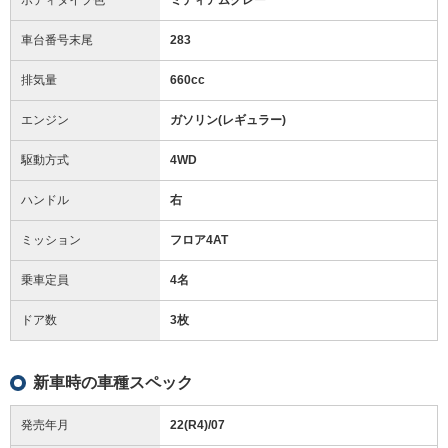
車台番号末尾
283
排気量
660cc
エンジン
ガソリン(レギュラー)
駆動方式
4WD
ハンドル
右
ミッション
フロア4AT
乗車定員
4名
ドア数
3枚
新車時の車種スペック
発売年月
22(R4)/07