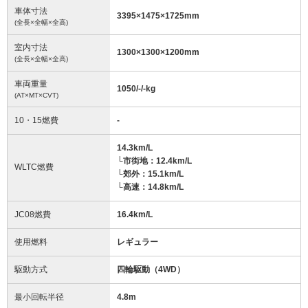
車体寸法
3395
×
1475
×
1725
mm
(全長×全幅×全高)
室内寸法
1300
×
1300
×
1200
mm
(全長×全幅×全高)
車両重量
1050/-/-
kg
(AT×MT×CVT)
10・15燃費
-
14.3km/L
└市街地：12.4km/L
WLTC燃費
└郊外：15.1km/L
└高速：14.8km/L
JC08燃費
16.4km/L
使用燃料
レギュラー
駆動方式
四輪駆動（4WD）
最小回転半径
4.8
m