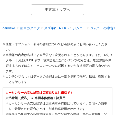
中古車トップへ
新車カタログ
スズキ(SUZUKI)
ジムニー
ジムニーの中古
carview!
※仕様・オプション・装備の詳細については各販売店にお問い合わせくださ
い。
※当情報の内容は各社により予告なく変更されることがあります。また、(株)リ
クルートおよびLINEヤフー株式会社は当コンテンツの完全性、無誤謬性を保
証するものではなく、当コンテンツに起因するいかなる損害の責も負いかね
ます。
※コンテンツもしくはデータの全部または一部を無断で転写、転載、複製する
ことを禁じます。
カーセンサーの支払総額は店頭乗り出し価格です
支払総額（税込） ＝ 車両本体価格＋諸費用
※カーセンサーの支払総額は店頭納車を前提にしています。自宅への納車
をご希望された場合などは、別途納車費用がかかります
※販売店の所在する所轄運輸支局以外で登録する際や、車の定置場所、登