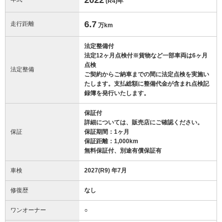
(R4)
年
6.7
走行距離
万km
法定整備付
法定12ヶ月点検付※貨物など一部車両は6ヶ月
点検
法定整備
ご契約からご納車までの間に法定点検を実施い
たします。支払総額に整備代金が含まれ点検記
録簿を発行いたします。
保証付
詳細については、販売店にご確認ください。
保証
保証期間：1ヶ月
保証距離：1,000km
無料保証付、別途有償保証有
車検
2027(R9) 年7月
修復歴
なし
ワンオーナー
○