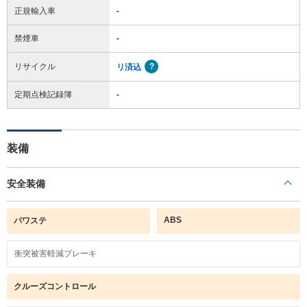
正規輸入車
-
禁煙車
-
リサイクル
リ済込
定期点検記録簿
-
装備
安全装備
ABS
パワステ
衝突被害軽減ブレーキ
クルーズコントロール