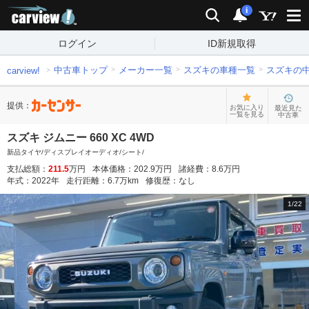
carview!
検索
通知
i
ログイン
ID新規取得
中古車トップ
メーカー一覧
スズキの車種一覧
スズキの
carview!
提供：
お気に入り
最近見た
一覧を見る
中古車
スズキ ジムニー 660 XC 4WD
新品タイヤ/ディスプレイオーディオ/シート/
支払総額：
211.5
万円
本体価格：
202.9
万円
諸経費：
8.6
万円
年式：
2022
年
走行距離：
6.7
万km
修復歴：
なし
1
/
22