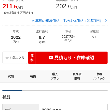
211
202
.5
.9
万円
万円
（諸経費8 .6 万円含む）
この車種の相場価格（平均本体価格：215万円）
年式
走行距離
車検
修復歴
2022
6.7
2027(R9)
なし
年7月
(R4)
万km
無
見積もり・在庫確認
料
購入
販売店
車種
状態
装備
プラン
情報
スペック
状態
2022
年式