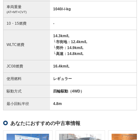
車両重量
1040/-/-
kg
(AT×MT×CVT)
10・15燃費
-
14.3km/L
└市街地：12.4km/L
WLTC燃費
└郊外：14.9km/L
└高速：14.8km/L
JC08燃費
16.4km/L
使用燃料
レギュラー
駆動方式
四輪駆動（4WD）
最小回転半径
4.8
m
あなたにおすすめの中古車情報