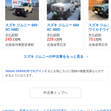
スズキ ジムニー 660
スズキ ジムニー 660
スズキ ジムニー
XC 4WD
XC 4WD
ワイルドウイン
ミテッド 4WD
支払総額
支払総額
支払総額
245
229
70
.8
万円
.0
万円
.0
万円
北海道河東郡音更町
北海道帯広市
北海道帯広市
スズキ ジムニーの中古車をもっと見る
Yahoo! JAPAN IDでログイン
するとお気に入りに登録や複数見積もりがで
きるようになります。
中古車トップへ
新車カタログ
スズキ(SUZUKI)
ジムニー
ジムニーの中古
carview!