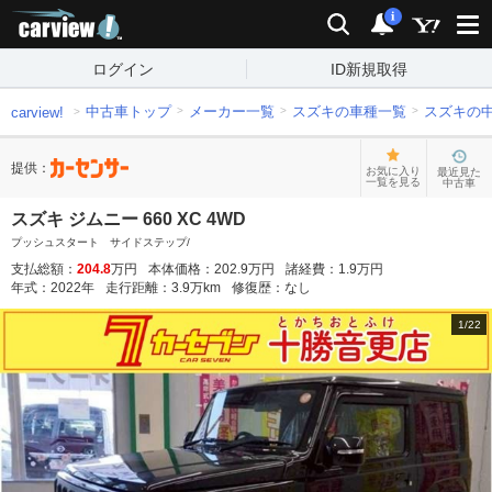
carview!
検索
通知
i
ログイン
ID新規取得
中古車トップ
メーカー一覧
スズキの車種一覧
スズキの
carview!
提供：
お気に入り
最近見た
一覧を見る
中古車
スズキ ジムニー 660 XC 4WD
プッシュスタート サイドステップ/
支払総額：
204.8
万円
本体価格：
202.9
万円
諸経費：
1.9
万円
年式：
2022
年
走行距離：
3.9
万km
修復歴：
なし
1
/
22