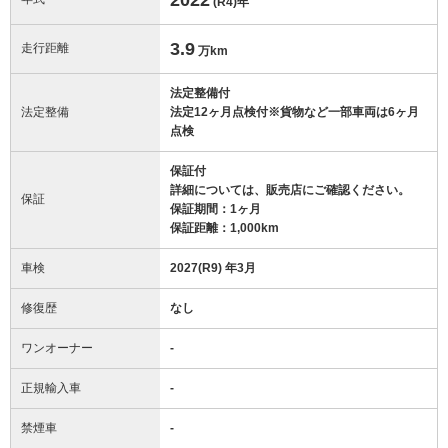
(R4)
年
3.9
走行距離
万km
法定整備付
法定整備
法定12ヶ月点検付※貨物など一部車両は6ヶ月
点検
保証付
詳細については、販売店にご確認ください。
保証
保証期間：1ヶ月
保証距離：1,000km
車検
2027(R9) 年3月
修復歴
なし
ワンオーナー
-
正規輸入車
-
禁煙車
-