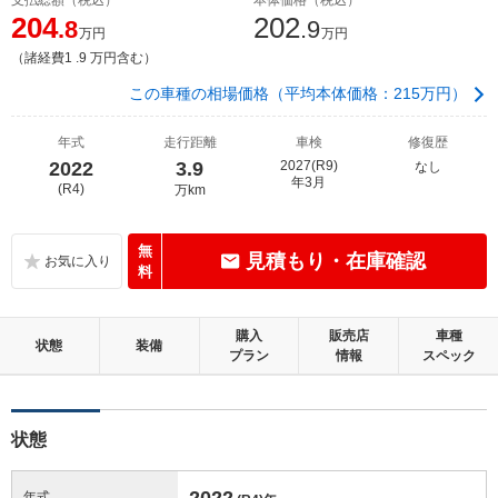
204
202
.8
.9
万円
万円
（諸経費1 .9 万円含む）
この車種の相場価格（平均本体価格：215万円）
年式
走行距離
車検
修復歴
2022
3.9
2027(R9)
なし
年3月
(R4)
万km
無
見積もり・在庫確認
料
購入
販売店
車種
状態
装備
プラン
情報
スペック
状態
2022
年式