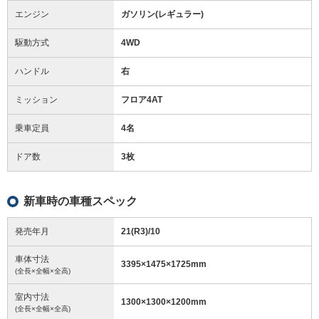
エンジン
ガソリン(レギュラー)
駆動方式
4WD
ハンドル
右
ミッション
フロア4AT
乗車定員
4名
ドア数
3枚
新車時の車種スペック
発売年月
21(R3)/10
車体寸法
3395
×
1475
×
1725
mm
(全長×全幅×全高)
室内寸法
1300
×
1300
×
1200
mm
(全長×全幅×全高)