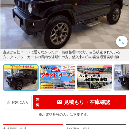
当店は自社ローンに通らなかった方、債務整理中の方、自己破産されている
方、クレジットカードの滞納や遅延中の方、借入中の方の審査通過実績増加
中！GPSありのコネクテッドローン...
無
見積もり・在庫確認
料
※お電話番号の入力は不要です。
支払総額（税込）
本体価格（税込）