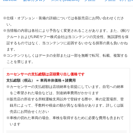
※仕様・オプション・装備の詳細については各販売店にお問い合わせくださ
い。
※当情報の内容は各社により予告なく変更されることがあります。また、(株)リ
クルートおよびLINEヤフー株式会社は当コンテンツの完全性、無誤謬性を保
証するものではなく、当コンテンツに起因するいかなる損害の責も負いかね
ます。
※コンテンツもしくはデータの全部または一部を無断で転写、転載、複製する
ことを禁じます。
カーセンサーの支払総額は店頭乗り出し価格です
支払総額（税込） ＝ 車両本体価格＋諸費用
※カーセンサーの支払総額は店頭納車を前提にしています。自宅への納車
をご希望された場合などは、別途納車費用がかかります
※販売店の所在する所轄運輸支局以外で登録する際や、車の定置場所、登
録月によって、手数料や税金の額が異なる場合があります。詳しくは販
売店にお問合せください
※車検の切れた車両の場合、車検を取得するために必要な費用も含まれて
います