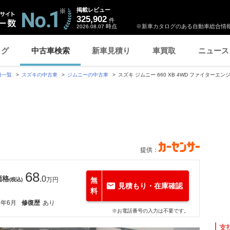
掲載レビュー
325,902
件
時点
※新車カタログのある自動車総合情報
2026.08.07
ログ
中古車検索
新車見積り
車買取
ニュース
種一覧
スズキの中古車
ジムニーの中古車
スズキ ジムニー 660 XB 4WD ファイターエ
提供：
68
価格
.0
万円
無
(税込)
見積もり・在庫確認
料
7年6月
修復歴
あり
※お電話番号の入力は不要です。
支