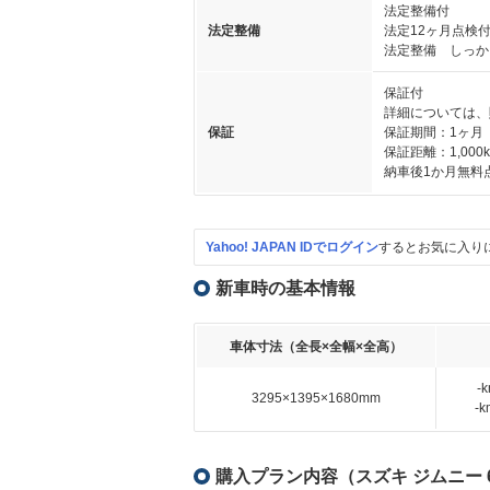
法定整備付
法定整備
法定12ヶ月点検
法定整備 しっか
保証付
詳細については、
保証
保証期間：1ヶ月
保証距離：1,000
納車後1か月無料
Yahoo! JAPAN IDでログイン
するとお気に入り
新車時の基本情報
車体寸法（全長×全幅×全高）
-
3295×1395×1680mm
-
購入プラン内容（スズキ ジムニー 6