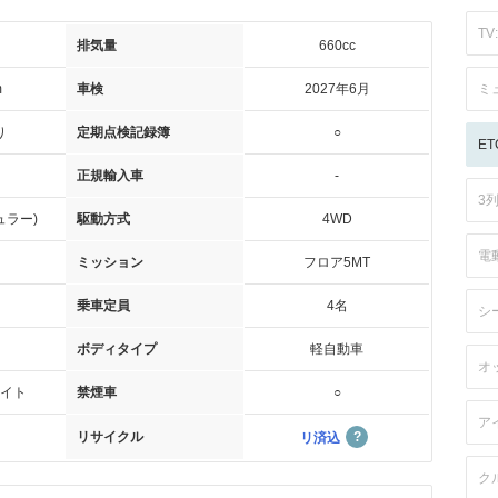
TV:
排気量
660cc
m
車検
2027年6月
ミ
り
定期点検記録簿
○
ET
正規輸入車
-
3
ュラー)
駆動方式
4WD
電
ミッション
フロア5MT
乗車定員
4名
シ
ボディタイプ
軽自動車
オ
イト
禁煙車
○
ア
リサイクル
リ済込
ク