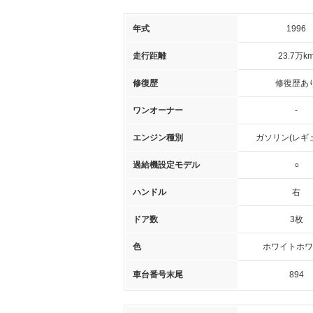
年式
1996
走行距離
23.7万k
修復歴
修復歴あ
ワンオーナー
-
エンジン種別
ガソリン(レギ
過給機設定モデル
○
ハンドル
右
ドア数
3枚
色
ホワイトホワ
車台番号末尾
894