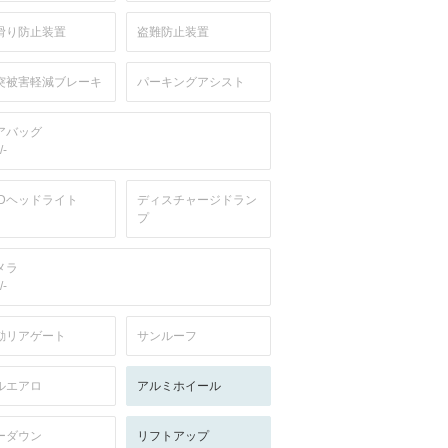
滑り防止装置
盗難防止装置
突被害軽減ブレーキ
パーキングアシスト
アバッグ
/-
EDヘッドライト
ディスチャージドラン
プ
メラ
/-
動リアゲート
サンルーフ
ルエアロ
アルミホイール
ーダウン
リフトアップ