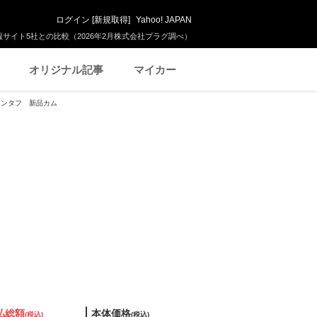
ログイン
[
新規取得
]
Yahoo! JAPAN
サイト5社との比較（2026年2月株式会社プラグ調べ）
オリジナル記事
マイカー
ンジンタフ 新品カム
払総額
本体価格
(税込)
(税込)