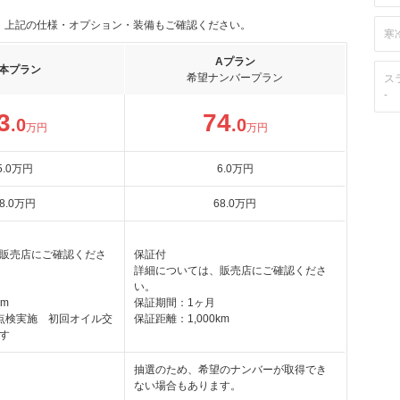
。上記の仕様・オプション・装備もご確認ください。
寒
Aプラン
本プラン
希望ナンバープラン
ス
-
3
74
.0
.0
万円
万円
5
.0
万円
6
.0
万円
8
.0
万円
68
.0
万円
販売店にご確認くださ
保証付
詳細については、販売店にご確認くださ
い。
km
保証期間：1ヶ月
点検実施 初回オイル交
保証距離：1,000km
す
抽選のため、希望のナンバーが取得でき
ない場合もあります。