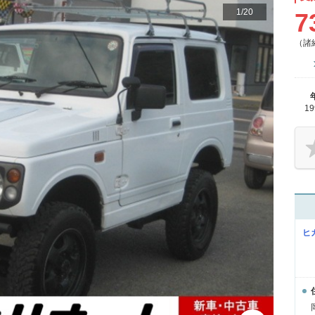
1
/
20
7
（諸
1
ヒ