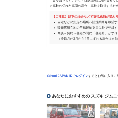
合があります。詳しくは販売店にお問合せく
※車検の切れた車両の場合、車検を取得するた
【ご注意】以下の場合などで支払総額が変わ
自宅などの指定の場所へ陸送納車を希望す
販売店所在地の所轄運輸支局以外で登録す
商談～契約～登録の間に「登録月」がずれ
（登録月が3月から4月にずれる場合は自
Yahoo! JAPAN IDでログイン
するとお気に入りに
あなたにおすすめの スズキ ジムニ