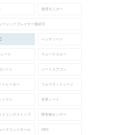
-
後席モニター
ュージックプレイヤー接続可
C
ベンチシート
列シート
ウォークスルー
動シート
シートエアコン
ートヒーター
フルフラットシート
ットマン
本革シート
イドリングストップ
障害物センサー
ルーズコントロール
ABS