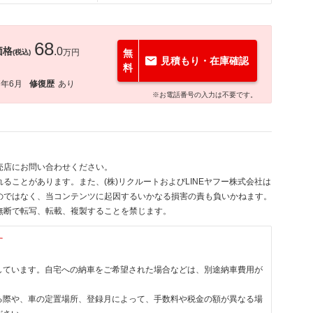
68
価格
.0
万円
無
(税込)
見積もり・在庫確認
料
7年6月
修復歴
あり
※お電話番号の入力は不要です。
売店にお問い合わせください。
ることがあります。また、(株)リクルートおよびLINEヤフー株式会社は
のではなく、当コンテンツに起因するいかなる損害の責も負いかねます。
無断で転写、転載、複製することを禁じます。
す
しています。自宅への納車をご希望された場合などは、別途納車費用が
る際や、車の定置場所、登録月によって、手数料や税金の額が異なる場