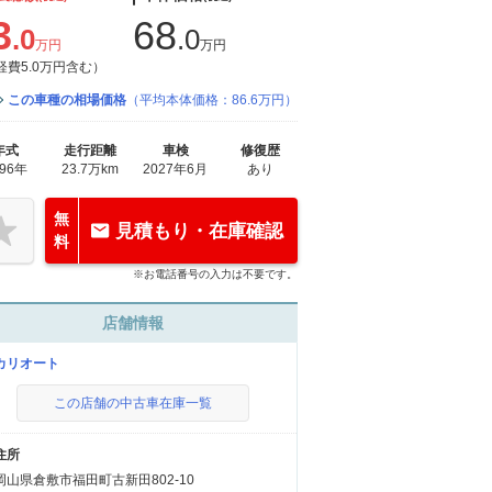
3
68
.0
.0
万円
万円
経費5.0万円含む）
この車種の相場価格
（平均本体価格：86.6万円）
年式
走行距離
車検
修復歴
996年
23.7万km
2027年6月
あり
無
見積もり・在庫確認
料
※お電話番号の入力は不要です。
店舗情報
カリオート
この店舗の中古車在庫一覧
住所
岡山県倉敷市福田町古新田802-10