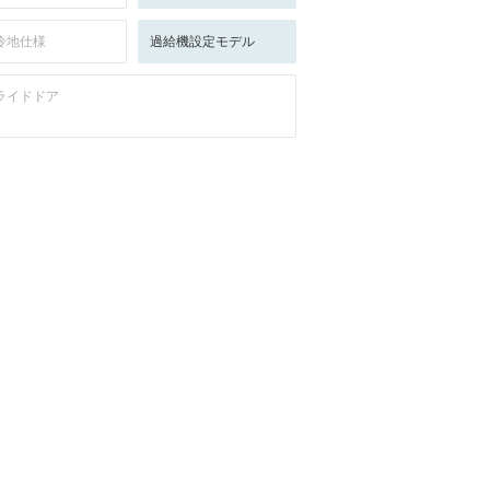
冷地仕様
過給機設定モデル
ライドドア