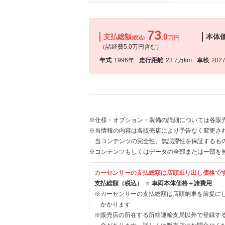
73
支払総額
.0
本体
万円
(税込)
（諸経費5.0万円含む）
年式
1996年
走行距離
23.7万km
車検
202
※仕様・オプション・装備の詳細については各販
※当情報の内容は各販売店により予告なく変更され
当コンテンツの完全性、無誤謬性を保証するも
※コンテンツもしくはデータの全部または一部を
カーセンサーの支払総額は店頭乗り出し価格で
支払総額（税込） ＝ 車両本体価格＋諸費用
※カーセンサーの支払総額は店頭納車を前提に
かかります
※販売店の所在する所轄運輸支局以外で登録す