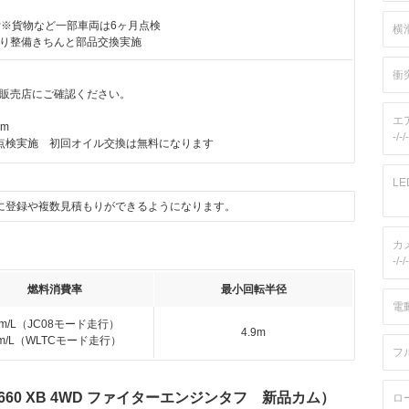
付※貨物など一部車両は6ヶ月点検
横
り整備きちんと部品交換実施
衝
販売店にご確認ください。
エ
km
-/-/-
点検実施 初回オイル交換は無料になります
L
に登録や複数見積もりができるようになります。
カ
-/-/-
燃料消費率
最小回転半径
電
km/L（JC08モード走行）
4.9m
km/L（WLTCモード走行）
フ
60 XB 4WD ファイターエンジンタフ 新品カム）
ロ