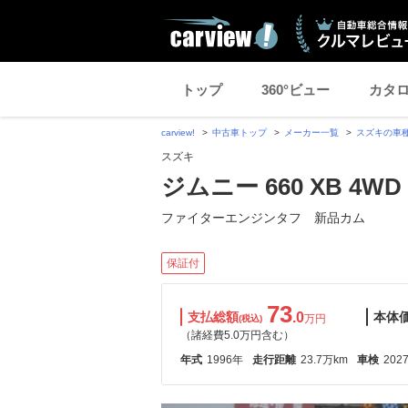
トップ
360°ビュー
カタ
carview!
中古車トップ
メーカー一覧
スズキの車
スズキ
ジムニー 660 XB 4WD
ファイターエンジンタフ 新品カム
保証付
73
支払総額
.0
本体
万円
(税込)
（諸経費5.0万円含む）
年式
1996年
走行距離
23.7万km
車検
202