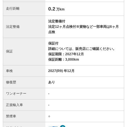
0.2
走行距離
万km
法定整備付
法定整備
法定12ヶ月点検付※貨物など一部車両は6ヶ月
点検
保証付
詳細については、販売店にご確認ください。
保証
保証期限：2027年12月
保証距離：3,000km
車検
2027(R9) 年12月
修復歴
あり
ワンオーナー
-
正規輸入車
-
禁煙車
○