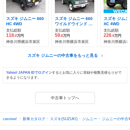
スズキ ジムニー 660
スズキ ジムニー 660
スズキ ジムニー
HC 4WD
ワイルドウインド リ
XC 4WD
ミテッド 4WD
支払総額
支払総額
支払総額
118
59
226
.0
万円
.8
万円
.9
万円
神奈川県横浜市泉区
神奈川県横浜市泉区
神奈川県横浜市
スズキ ジムニーの中古車をもっと見る
Yahoo! JAPAN IDでログイン
するとお気に入りに登録や複数見積もりがで
きるようになります。
中古車トップへ
新車カタログ
スズキ(SUZUKI)
ジムニー
ジムニーの中古
carview!