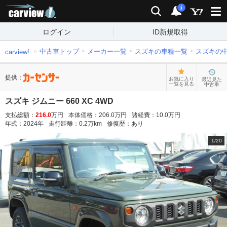
carview!
検索
通知
i
ログイン
ID新規取得
中古車トップ
メーカー一覧
スズキの車種一覧
スズキの
carview!
提供：
お気に入り
最近見た
一覧を見る
中古車
スズキ ジムニー 660 XC 4WD
支払総額：
216.0
万円
本体価格：
206.0
万円
諸経費：
10.0
万円
年式：
2024
年
走行距離：
0.2
万km
修復歴：
あり
1
/
20