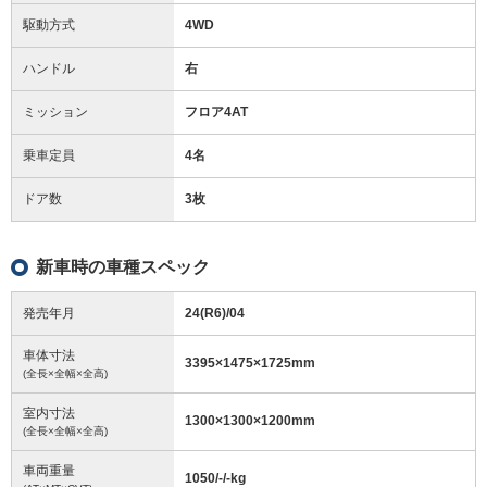
駆動方式
4WD
ハンドル
右
ミッション
フロア4AT
乗車定員
4名
ドア数
3枚
新車時の車種スペック
発売年月
24(R6)/04
車体寸法
3395
×
1475
×
1725
mm
(全長×全幅×全高)
室内寸法
1300
×
1300
×
1200
mm
(全長×全幅×全高)
車両重量
1050/-/-
kg