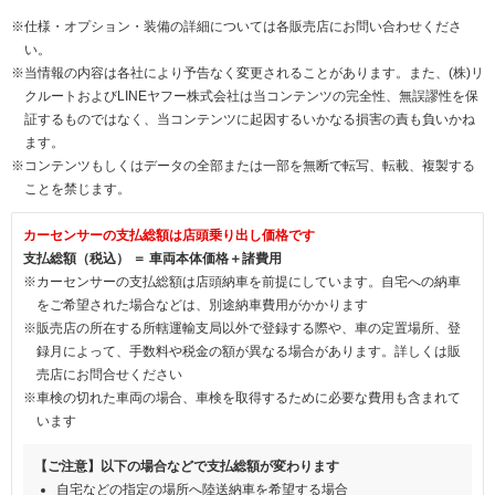
※仕様・オプション・装備の詳細については各販売店にお問い合わせくださ
い。
※当情報の内容は各社により予告なく変更されることがあります。また、(株)リ
クルートおよびLINEヤフー株式会社は当コンテンツの完全性、無誤謬性を保
証するものではなく、当コンテンツに起因するいかなる損害の責も負いかね
ます。
※コンテンツもしくはデータの全部または一部を無断で転写、転載、複製する
ことを禁じます。
カーセンサーの支払総額は店頭乗り出し価格です
支払総額（税込） ＝ 車両本体価格＋諸費用
※カーセンサーの支払総額は店頭納車を前提にしています。自宅への納車
をご希望された場合などは、別途納車費用がかかります
※販売店の所在する所轄運輸支局以外で登録する際や、車の定置場所、登
録月によって、手数料や税金の額が異なる場合があります。詳しくは販
売店にお問合せください
※車検の切れた車両の場合、車検を取得するために必要な費用も含まれて
います
【ご注意】以下の場合などで支払総額が変わります
自宅などの指定の場所へ陸送納車を希望する場合