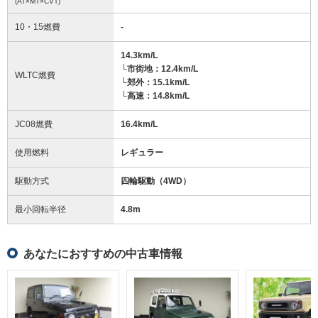
(AT×MT×CVT)
10・15燃費
-
14.3km/L
└市街地：12.4km/L
WLTC燃費
└郊外：15.1km/L
└高速：14.8km/L
JC08燃費
16.4km/L
使用燃料
レギュラー
駆動方式
四輪駆動（4WD）
最小回転半径
4.8
m
あなたにおすすめの中古車情報