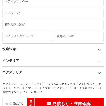
エアバック：-/-/-/-
カメラ：-/-/-/-
横滑り防止装置
アイドリングストップ
盗難防止装置
快適装備
インテリア
エクステリア
エアロッカー☆リフトアップ☆16インチAW☆マキシスタイヤ☆社外シャック
ル☆ロールバー☆外マフラー☆外ブローオフ☆リアデフロック☆外バンパー☆
電動ウインチ☆ファームリーフ
無
見積もり・在庫確認
料