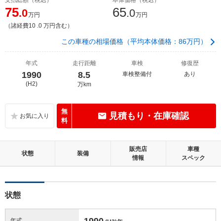
75
65
.0
.0
万円
万円
（諸経費10 .0 万円含む）
この車種の相場価格（平均本体価格：86万円）
年式
走行距離
車検
修復歴
1990
8.5
車検整備付
あり
(H2)
万km
無
見積もり・在庫確認
料
販売店
車種
状態
装備
情報
スペック
状態
1990
年式