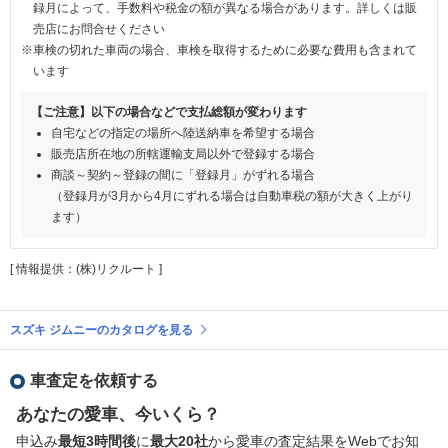
録月によって、手数料や税金の額が異なる場合があります。詳しくは販
売店にお問合せください
※車検の切れた車両の場合、車検を取得するために必要な費用も含まれて
います
【ご注意】以下の場合などで支払総額が変わります
自宅などの指定の場所へ陸送納車を希望する場合
販売店所在地の所轄運輸支局以外で登録する場合
商談～契約～登録の間に「登録月」がずれる場合
（登録月が3月から4月にずれる場合は自動車税の額が大きく上がり
ます）
[ 情報提供：(株)リクルート ]
スズキ ジムニーのカタログを見る
車査定を依頼する
あなたの愛車、今いくら？
申込み
最短3時間後
に
最大20社
から愛車の査定結果をWebでお知