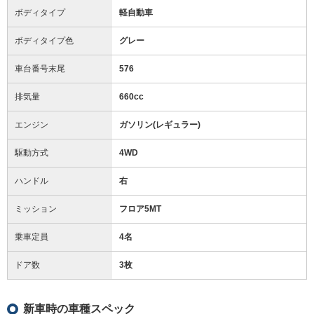
ボディタイプ
軽自動車
ボディタイプ色
グレー
車台番号末尾
576
排気量
660cc
エンジン
ガソリン(レギュラー)
駆動方式
4WD
ハンドル
右
ミッション
フロア5MT
乗車定員
4名
ドア数
3枚
新車時の車種スペック