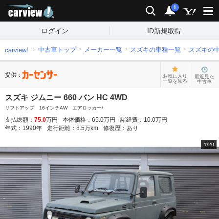
carview!
検索
通知
i
ログイン
ID新規取得
中古車トップ
メーカー一覧
スズキの車種一覧
スズキの
carview!
提供：
お気に入り
最近見た
一覧を見る
中古車
スズキ ジムニー 660 バン HC 4WD
リフトアップ 16インチAW エアロッカー/
支払総額：
75.0
万円
本体価格：
65.0
万円
諸経費：
10.0
万円
年式：
1990
年
走行距離：
8.5
万km
修復歴：
あり
1
/
20