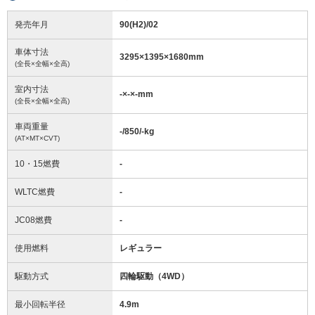
発売年月
90(H2)/02
車体寸法
3295
×
1395
×
1680
mm
(全長×全幅×全高)
室内寸法
-
×
-
×
-
mm
(全長×全幅×全高)
車両重量
-/850/-
kg
(AT×MT×CVT)
10・15燃費
-
WLTC燃費
-
JC08燃費
-
使用燃料
レギュラー
駆動方式
四輪駆動（4WD）
最小回転半径
4.9
m