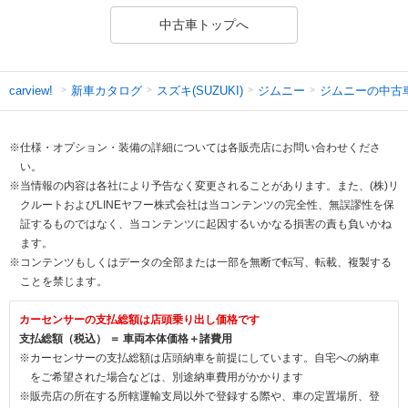
中古車トップへ
新車カタログ
スズキ(SUZUKI)
ジムニー
ジムニーの中古
carview!
※仕様・オプション・装備の詳細については各販売店にお問い合わせくださ
い。
※当情報の内容は各社により予告なく変更されることがあります。また、(株)リ
クルートおよびLINEヤフー株式会社は当コンテンツの完全性、無誤謬性を保
証するものではなく、当コンテンツに起因するいかなる損害の責も負いかね
ます。
※コンテンツもしくはデータの全部または一部を無断で転写、転載、複製する
ことを禁じます。
カーセンサーの支払総額は店頭乗り出し価格です
支払総額（税込） ＝ 車両本体価格＋諸費用
※カーセンサーの支払総額は店頭納車を前提にしています。自宅への納車
をご希望された場合などは、別途納車費用がかかります
※販売店の所在する所轄運輸支局以外で登録する際や、車の定置場所、登