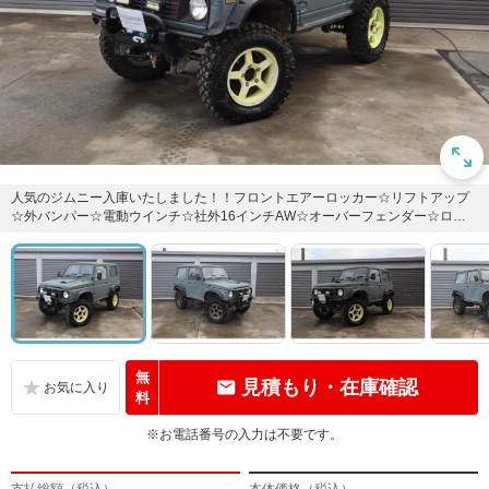
人気のジムニー入庫いたしました！！フロントエアーロッカー☆リフトアップ
☆外バンパー☆電動ウインチ☆社外16インチAW☆オーバーフェンダー☆ロー
ルバー☆社外マフラー等装備充...
無
見積もり・在庫確認
料
※お電話番号の入力は不要です。
支払総額（税込）
本体価格（税込）