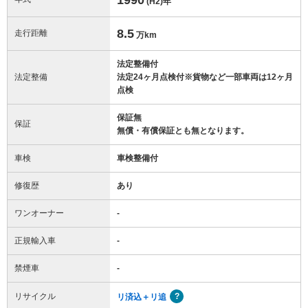
(H2)
年
8.5
走行距離
万km
法定整備付
法定整備
法定24ヶ月点検付※貨物など一部車両は12ヶ月
点検
保証無
保証
無償・有償保証とも無となります。
車検
車検整備付
修復歴
あり
ワンオーナー
-
正規輸入車
-
禁煙車
-
リサイクル
リ済込＋リ追