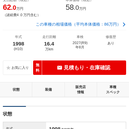
62
58
.0
.0
万円
万円
（諸経費4 .0 万円含む）
この車種の相場価格（平均本体価格：86万円）
年式
走行距離
車検
修復歴
1998
16.4
2027(R9)
あり
年8月
(H10)
万km
無
見積もり・在庫確認
料
販売店
車種
状態
装備
情報
スペック
状態
1998
年式