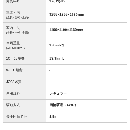
発売年月
97(H9)/05
車体寸法
3295
×
1395
×
1680
mm
(全長×全幅×全高)
室内寸法
1190
×
1190
×
1160
mm
(全長×全幅×全高)
車両重量
930/-/-
kg
(AT×MT×CVT)
10・15燃費
13.8km/L
WLTC燃費
-
JC08燃費
-
使用燃料
レギュラー
駆動方式
四輪駆動（4WD）
最小回転半径
4.9
m