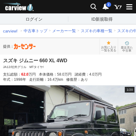
carview!
検索
通知
i
ログイン
ID新規取得
中古車トップ
メーカー一覧
スズキの車種一覧
スズキの
carview!
提供：
お気に入り
最近見た
一覧を見る
中古車
スズキ ジムニー 660 XL 4WD
JA12/社外グリル MTタイヤ/
支払総額：
62.0
万円
本体価格：
58.0
万円
諸経費：
4.0
万円
年式：
1998
年
走行距離：
16.4
万km
修復歴：
あり
1
/
20