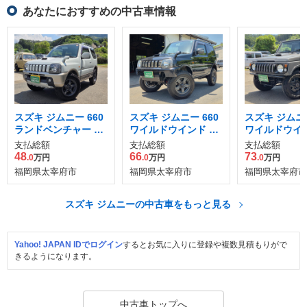
あなたにおすすめの中古車情報
スズキ ジムニー 660
スズキ ジムニー 660
スズキ ジムニー
ランドベンチャー 4
ワイルドウインド 4
ワイルドウイン
WD
WD
WD
支払総額
支払総額
支払総額
48
66
73
.0
万円
.0
万円
.0
万円
福岡県太宰府市
福岡県太宰府市
福岡県太宰府市
スズキ ジムニーの中古車をもっと見る
Yahoo! JAPAN IDでログイン
するとお気に入りに登録や複数見積もりがで
きるようになります。
中古車トップへ