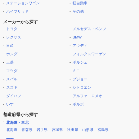
ステーションワゴン
軽自動車
ハイブリッド
その他
メーカーから探す
トヨタ
メルセデス・ベンツ
レクサス
BMW
日産
アウディ
ホンダ
フォルクスワーゲン
三菱
ポルシェ
マツダ
ミニ
スバル
プジョー
スズキ
シトロエン
ダイハツ
アルファ ロメオ
いすゞ
ボルボ
都道府県から探す
北海道・東北
北海道
青森県
岩手県
宮城県
秋田県
山形県
福島県