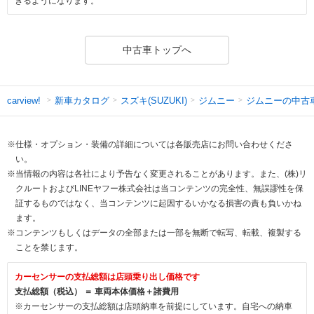
きるようになります。
中古車トップへ
新車カタログ
スズキ(SUZUKI)
ジムニー
ジムニーの中古
carview!
※仕様・オプション・装備の詳細については各販売店にお問い合わせくださ
い。
※当情報の内容は各社により予告なく変更されることがあります。また、(株)リ
クルートおよびLINEヤフー株式会社は当コンテンツの完全性、無誤謬性を保
証するものではなく、当コンテンツに起因するいかなる損害の責も負いかね
ます。
※コンテンツもしくはデータの全部または一部を無断で転写、転載、複製する
ことを禁じます。
カーセンサーの支払総額は店頭乗り出し価格です
支払総額（税込） ＝ 車両本体価格＋諸費用
※カーセンサーの支払総額は店頭納車を前提にしています。自宅への納車