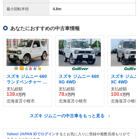
最小回転半径
4.8
m
あなたにおすすめの中古車情報
スズキ ジムニー 660
スズキ ジムニー 660
スズキ ジムニー
ランドベンチャー 4
XG 4WD
XC 4WD
WD
支払総額
支払総額
支払総額
139
78
100
.9
万円
.9
万円
.9
万円
北海道苫小牧市
北海道苫小牧市
北海道苫小牧市
スズキ ジムニーの中古車をもっと見る
Yahoo! JAPAN IDでログイン
するとお気に入りに登録や複数見積もりがで