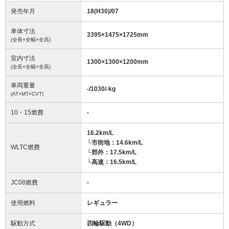
発売年月
18(H30)/07
車体寸法
3395
×
1475
×
1725
mm
(全長×全幅×全高)
室内寸法
1300
×
1300
×
1200
mm
(全長×全幅×全高)
車両重量
-/1030/-
kg
(AT×MT×CVT)
10・15燃費
-
16.2km/L
└市街地：14.6km/L
WLTC燃費
└郊外：17.5km/L
└高速：16.5km/L
JC08燃費
-
使用燃料
レギュラー
駆動方式
四輪駆動（4WD）