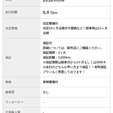
(H30)
年
5.0
走行距離
万km
法定整備付
法定整備
法定24ヶ月点検付※貨物など一部車両は12ヶ月
点検
保証付
詳細については、販売店にご確認ください。
保証期間：3ヶ月
保証
保証距離：3,000km
☆保証期限は納車日から3ケ月もしくは3000キ
ロ走行のどちらか早い方まで保証！！有料保証
プランもご用意しております！
車検
車検整備付
修復歴
なし
ワンオーナー
-
正規輸入車
-