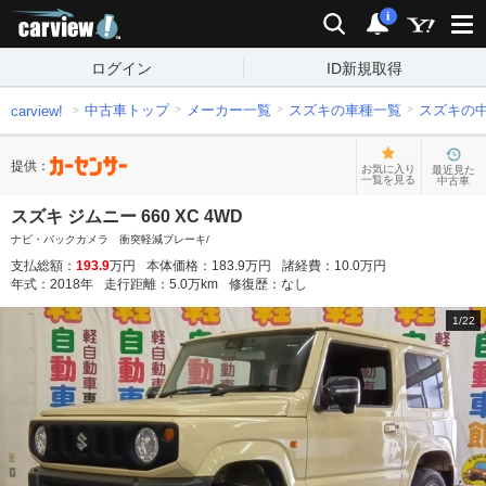
carview!
検索
通知
i
ログイン
ID新規取得
中古車トップ
メーカー一覧
スズキの車種一覧
スズキの
carview!
提供：
お気に入り
最近見た
一覧を見る
中古車
スズキ ジムニー 660 XC 4WD
ナビ・バックカメラ 衝突軽減ブレーキ/
支払総額：
193.9
万円
本体価格：
183.9
万円
諸経費：
10.0
万円
年式：
2018
年
走行距離：
5.0
万km
修復歴：
なし
1
/
22