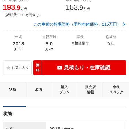
193
183
.9
.9
万円
万円
（諸経費10 .0 万円含む）
この車種の相場価格（平均本体価格：215万円）
年式
走行距離
車検
修復歴
2018
5.0
車検整備付
なし
(H30)
万km
無
見積もり・在庫確認
料
購入
販売店
車種
状態
装備
プラン
情報
スペック
状態
2018
年式