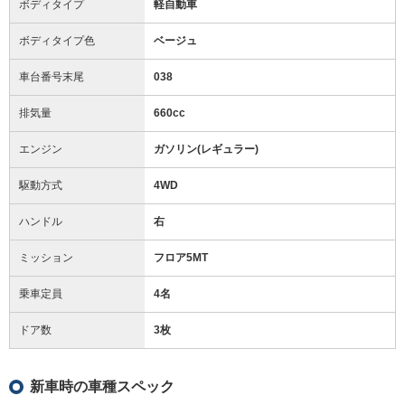
ボディタイプ
軽自動車
ボディタイプ色
ベージュ
車台番号末尾
038
排気量
660cc
エンジン
ガソリン(レギュラー)
駆動方式
4WD
ハンドル
右
ミッション
フロア5MT
乗車定員
4名
ドア数
3枚
新車時の車種スペック