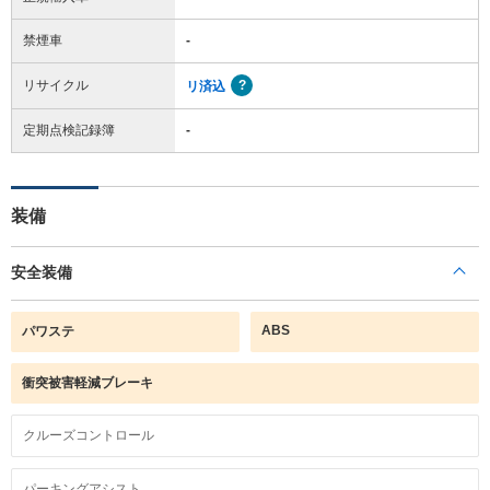
禁煙車
-
リサイクル
リ済込
定期点検記録簿
-
装備
安全装備
ABS
パワステ
衝突被害軽減ブレーキ
クルーズコントロール
パーキングアシスト