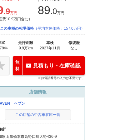
9
89
.9
.0
万円
万円
経費10.9万円含む）
この車種の相場価格
（平均本体価格：157.0万円）
年式
走行距離
車検
修復歴
979年
9.9万km
2027年11月
なし
無
見積もり・在庫確認
料
※お電話番号の入力は不要です。
店舗情報
EAVEN ヘブン
この店舗の中古車在庫一覧
住所
和歌山県橋本市高野口町大野436-9