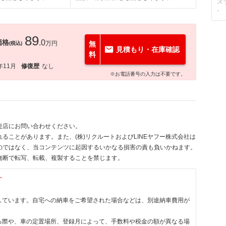
ス
-
89
価格
.0
万円
無
(税込)
見積もり・在庫確認
料
年11月
修復歴
なし
※お電話番号の入力は不要です。
売店にお問い合わせください。
ることがあります。また、(株)リクルートおよびLINEヤフー株式会社は
のではなく、当コンテンツに起因するいかなる損害の責も負いかねます。
無断で転写、転載、複製することを禁じます。
す
しています。自宅への納車をご希望された場合などは、別途納車費用が
る際や、車の定置場所、登録月によって、手数料や税金の額が異なる場