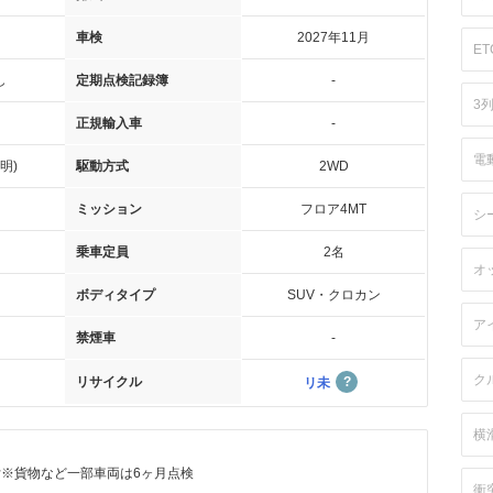
車検
2027年11月
ET
し
定期点検記録簿
-
3
正規輸入車
-
電
明)
駆動方式
2WD
ミッション
フロア4MT
シ
乗車定員
2名
オ
ボディタイプ
SUV・クロカン
ア
禁煙車
-
ク
リサイクル
リ未
横
付※貨物など一部車両は6ヶ月点検
衝