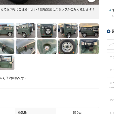
0362」までお気軽にご連絡下さい！経験豊富なスタッフがご対応致します！
パ
エ
キ
から予約可能です♪
カ
-/-/-
TV:
排気量
550cc
ミ