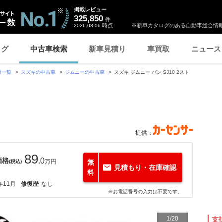
掲載レビュー
325,850
件
時点
※新車カタログのある自動車総合情報
2026.08.06
ログ
中古車検索
新車見積り
車買取
ニュース
種一覧
スズキの中古車
ジムニーの中古車
スズキ ジムニー バン SJ10 2スト
提供：
89
価格
.0
万円
無
(税込)
見積もり・在庫確認
料
年11月
修復歴
なし
※お電話番号の入力は不要です。
1
/
20
支