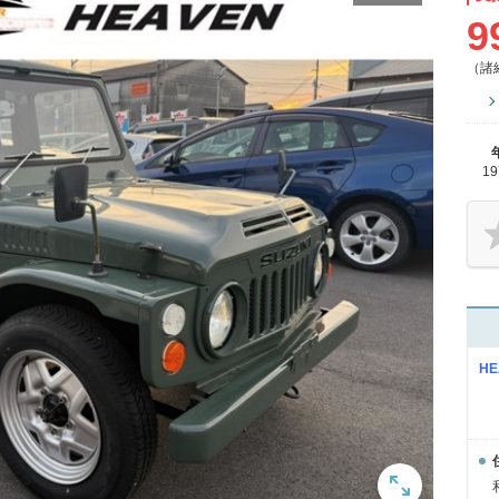
9
（諸
1
H