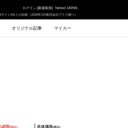
ログイン
[
新規取得
]
Yahoo! JAPAN
サイト5社との比較（2026年2月株式会社プラグ調べ）
オリジナル記事
マイカー
払総額
本体価格
(税込)
(税込)