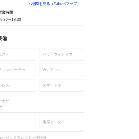
地図を見る（Yahoo!マップ）
営業時間
09:30〜18:30
装備
ワステ
パワーウィンドウ
アコン/クーラー
Wエアコン
ーレス
スマートキー
ーナビ
/-
-
後席モニター
ュージックプレイヤー接続可