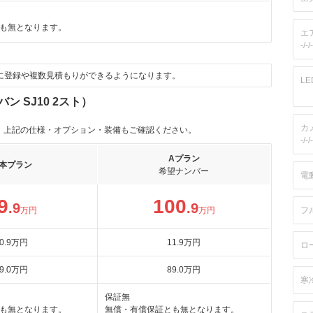
も無となります。
エ
-/-/-
に登録や複数見積もりができるようになります。
L
 SJ10 2スト）
カ
。上記の仕様・オプション・装備もご確認ください。
-/-/-
Aプラン
本プラン
希望ナンバー
電
9
100
.9
.9
万円
万円
フ
0
.9
万円
11
.9
万円
ロ
9
.0
万円
89
.0
万円
寒
保証無
も無となります。
無償・有償保証とも無となります。