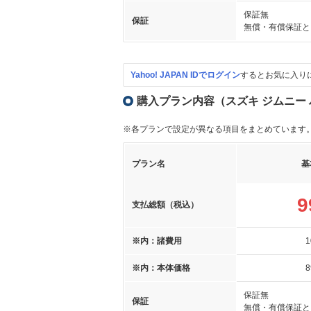
保証無
保証
無償・有償保証と
Yahoo! JAPAN IDでログイン
するとお気に入り
購入プラン内容（スズキ ジムニー バン
※各プランで設定が異なる項目をまとめています
プラン名
基
9
支払総額（税込）
※内：諸費用
1
※内：本体価格
8
保証無
保証
無償・有償保証と