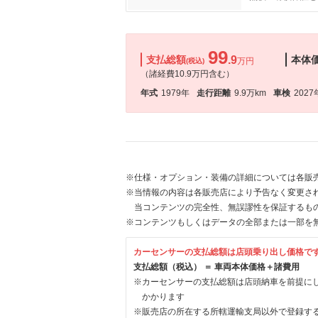
99
支払総額
.9
本体
万円
(税込)
（諸経費10.9万円含む）
年式
1979年
走行距離
9.9万km
車検
2027
※仕様・オプション・装備の詳細については各販
※当情報の内容は各販売店により予告なく変更され
当コンテンツの完全性、無誤謬性を保証するも
※コンテンツもしくはデータの全部または一部を
カーセンサーの支払総額は店頭乗り出し価格で
支払総額（税込） ＝ 車両本体価格＋諸費用
※カーセンサーの支払総額は店頭納車を前提に
かかります
※販売店の所在する所轄運輸支局以外で登録す