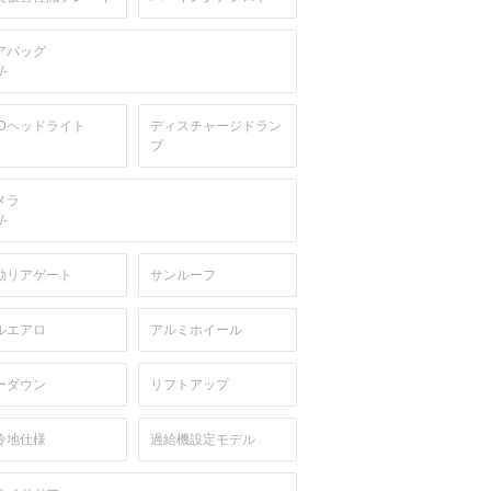
アバッグ
/-
EDヘッドライト
ディスチャージドラン
プ
メラ
/-
動リアゲート
サンルーフ
ルエアロ
アルミホイール
ーダウン
リフトアップ
冷地仕様
過給機設定モデル