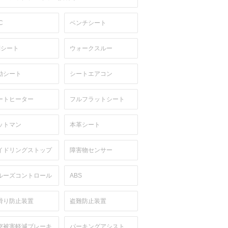
C
ベンチシート
列シート
ウォークスルー
動シート
シートエアコン
ートヒーター
フルフラットシート
ットマン
本革シート
イドリングストップ
障害物センサー
ルーズコントロール
ABS
滑り防止装置
盗難防止装置
突被害軽減ブレーキ
パーキングアシスト