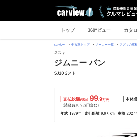
トップ
360°ビュー
カタ
carview!
中古車トップ
メーカー一覧
スズキの車
スズキ
ジムニー バン
SJ10 2スト
99
支払総額
.9
本体
万円
(税込)
（諸経費10.9万円含む）
年式
1979年
走行距離
9.9万km
車検
2027