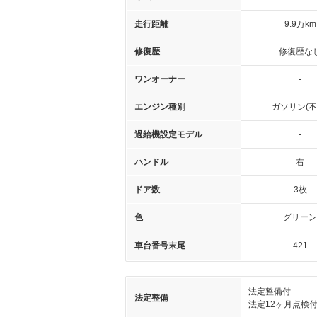
走行距離
9.9万km
修復歴
修復歴な
ワンオーナー
-
エンジン種別
ガソリン(不
過給機設定モデル
-
ハンドル
右
ドア数
3枚
色
グリーン
車台番号末尾
421
法定整備付
法定整備
法定12ヶ月点検