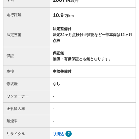
(H19)
年
10.9
走行距離
万km
法定整備付
法定整備
法定24ヶ月点検付※貨物など一部車両は12ヶ月
点検
保証無
保証
無償・有償保証とも無となります。
車検
車検整備付
修復歴
なし
ワンオーナー
-
正規輸入車
-
禁煙車
-
リサイクル
リ済込