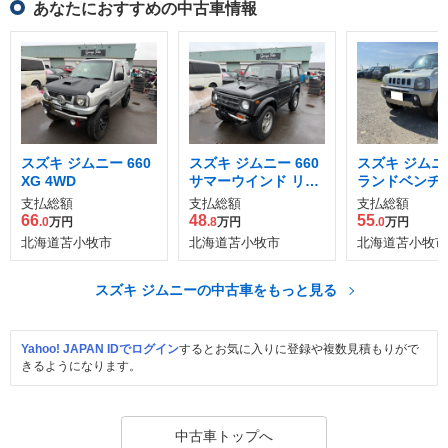
あなたにおすすめの中古車情報
スズキ ジムニー 660
スズキ ジムニー 660
スズキ ジムニー
XG 4WD
サマーウインド リミ
ランドベンチャ
テッド 4WD
WD
支払総額
支払総額
支払総額
66
48
55
.0
万円
.8
万円
.0
万円
北海道苫小牧市
北海道苫小牧市
北海道苫小牧市
スズキ ジムニーの中古車をもっと見る
Yahoo! JAPAN IDでログイン
するとお気に入りに登録や複数見積もりがで
きるようになります。
中古車トップへ