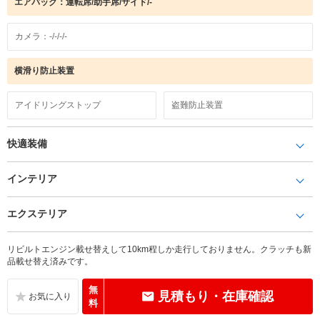
エアバック：運転席/助手席/サイド/-
カメラ：-/-/-/-
横滑り防止装置
アイドリングストップ
盗難防止装置
快適装備
インテリア
エクステリア
リビルトエンジン載せ替えして10km程しか走行しておりません。クラッチも新
品載せ替え済みです。
無
見積もり・在庫確認
料