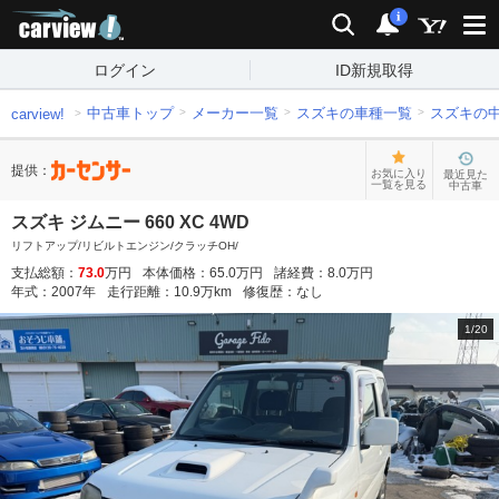
carview!
検索
通知
i
ログイン
ID新規取得
中古車トップ
メーカー一覧
スズキの車種一覧
スズキの
carview!
提供：
お気に入り
最近見た
一覧を見る
中古車
スズキ ジムニー 660 XC 4WD
リフトアップ/リビルトエンジン/クラッチOH/
支払総額：
73.0
万円
本体価格：
65.0
万円
諸経費：
8.0
万円
年式：
2007
年
走行距離：
10.9
万km
修復歴：
なし
1
/
20