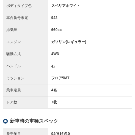
ボディタイプ色
スペリアホワイト
車台番号末尾
942
排気量
660cc
エンジン
ガソリン(レギュラー)
駆動方式
4WD
ハンドル
右
ミッション
フロア5MT
乗車定員
4名
ドア数
3枚
新車時の車種スペック
発売年月
04(H16)/10