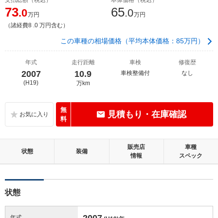
73
65
.0
.0
万円
万円
（諸経費8 .0 万円含む）
この車種の相場価格（平均本体価格：85万円）
年式
走行距離
車検
修復歴
2007
10.9
車検整備付
なし
(H19)
万km
無
見積もり・在庫確認
料
販売店
車種
状態
装備
情報
スペック
状態
2007
年式