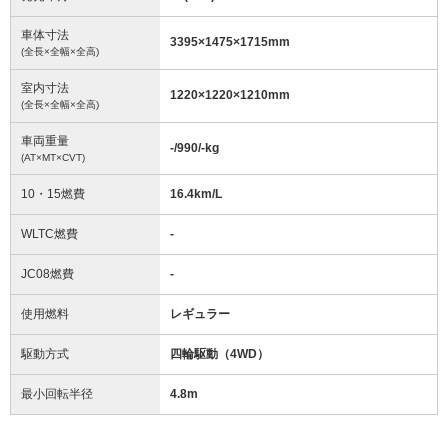
車体寸法
3395
×
1475
×
1715
mm
(全長×全幅×全高)
室内寸法
1220
×
1220
×
1210
mm
(全長×全幅×全高)
車両重量
-/990/-
kg
(AT×MT×CVT)
10・15燃費
16.4km/L
WLTC燃費
-
JC08燃費
-
使用燃料
レギュラー
駆動方式
四輪駆動（4WD）
最小回転半径
4.8
m