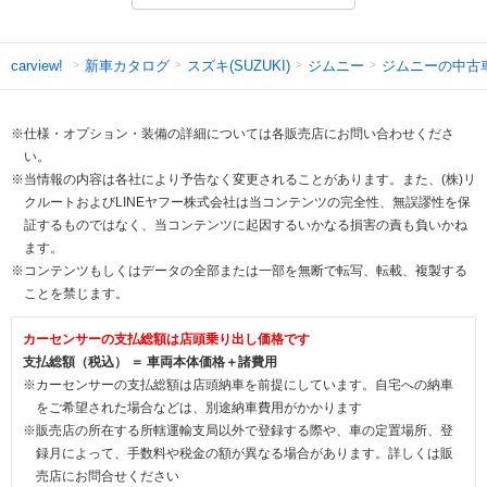
新車カタログ
スズキ(SUZUKI)
ジムニー
ジムニーの中古
carview!
※仕様・オプション・装備の詳細については各販売店にお問い合わせくださ
い。
※当情報の内容は各社により予告なく変更されることがあります。また、(株)リ
クルートおよびLINEヤフー株式会社は当コンテンツの完全性、無誤謬性を保
証するものではなく、当コンテンツに起因するいかなる損害の責も負いかね
ます。
※コンテンツもしくはデータの全部または一部を無断で転写、転載、複製する
ことを禁じます。
カーセンサーの支払総額は店頭乗り出し価格です
支払総額（税込） ＝ 車両本体価格＋諸費用
※カーセンサーの支払総額は店頭納車を前提にしています。自宅への納車
をご希望された場合などは、別途納車費用がかかります
※販売店の所在する所轄運輸支局以外で登録する際や、車の定置場所、登
録月によって、手数料や税金の額が異なる場合があります。詳しくは販
売店にお問合せください