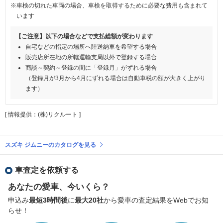
※車検の切れた車両の場合、車検を取得するために必要な費用も含まれて
います
【ご注意】以下の場合などで支払総額が変わります
自宅などの指定の場所へ陸送納車を希望する場合
販売店所在地の所轄運輸支局以外で登録する場合
商談～契約～登録の間に「登録月」がずれる場合
（登録月が3月から4月にずれる場合は自動車税の額が大きく上がり
ます）
[ 情報提供：(株)リクルート ]
スズキ ジムニーのカタログを見る
車査定を依頼する
あなたの愛車、今いくら？
申込み
最短3時間後
に
最大20社
から愛車の査定結果をWebでお知
らせ！