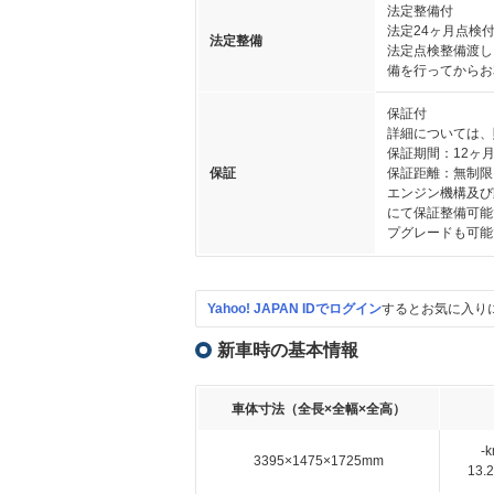
法定整備付
法定24ヶ月点検
法定整備
法定点検整備渡し
備を行ってからお
保証付
詳細については、
保証期間：12ヶ
保証
保証距離：無制限
エンジン機構及び
にて保証整備可能
プグレードも可能
Yahoo! JAPAN IDでログイン
するとお気に入り
新車時の基本情報
車体寸法（全長×全幅×全高）
-
3395×1475×1725mm
13