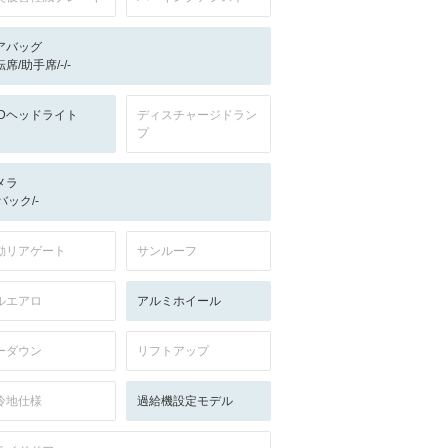
アバッグ
席/助手席/-/-
EDヘッドライト
ディスチャージドラン
プ
メラ
-/バック/-
動リアゲート
サンルーフ
ルエアロ
アルミホイール
ーダウン
リフトアップ
冷地仕様
過給機設定モデル