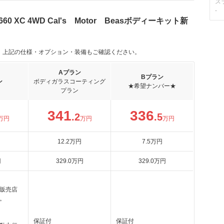
ス
-
 XC 4WD Cal's Motor Beasボディーキット新
。上記の仕様・オプション・装備もご確認ください。
Aプラン
Bプラン
ン
ボディガラスコーティング
★希望ナンバー★
プラン
341
336
.2
.5
万円
万円
万円
12
.2
万円
7
.5
万円
円
329
.0
万円
329
.0
万円
販売店
。
月
保証付
保証付