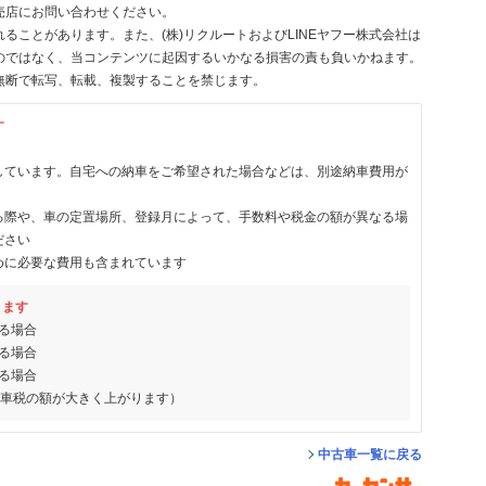
売店にお問い合わせください。
ることがあります。また、(株)リクルートおよびLINEヤフー株式会社は
のではなく、当コンテンツに起因するいかなる損害の責も負いかねます。
無断で転写、転載、複製することを禁じます。
す
しています。自宅への納車をご希望された場合などは、別途納車費用が
る際や、車の定置場所、登録月によって、手数料や税金の額が異なる場
ださい
めに必要な費用も含まれています
ります
る場合
る場合
る場合
動車税の額が大きく上がります）
中古車一覧に戻る