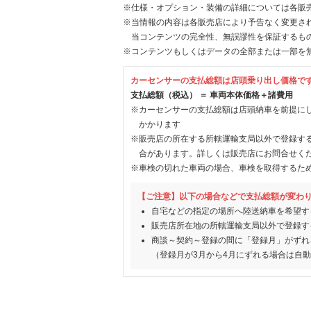
※仕様・オプション・装備の詳細については各販
※当情報の内容は各販売店により予告なく変更され
当コンテンツの完全性、無誤謬性を保証するも
※コンテンツもしくはデータの全部または一部を
カーセンサーの支払総額は店頭乗り出し価格で
支払総額（税込） ＝ 車両本体価格＋諸費用
※カーセンサーの支払総額は店頭納車を前提に
かかります
※販売店の所在する所轄運輸支局以外で登録す
合があります。詳しくは販売店にお問合せく
※車検の切れた車両の場合、車検を取得するた
【ご注意】以下の場合などで支払総額が変わ
自宅などの指定の場所へ陸送納車を希望す
販売店所在地の所轄運輸支局以外で登録す
商談～契約～登録の間に「登録月」がずれ
（登録月が3月から4月にずれる場合は自