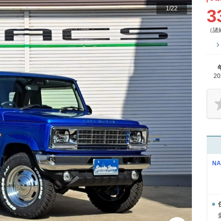
1
/
22
3
（諸
2
N