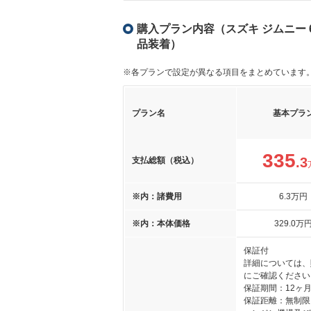
購入プラン内容（スズキ ジムニー 660
品装着）
※各プランで設定が異なる項目をまとめています
プラン名
基本プラ
335
.3
支払総額（税込）
※内：諸費用
6
.3
万円
※内：本体価格
329
.0
万
保証付
詳細については、
にご確認ください
保証期間：12ヶ
保証距離：無制限