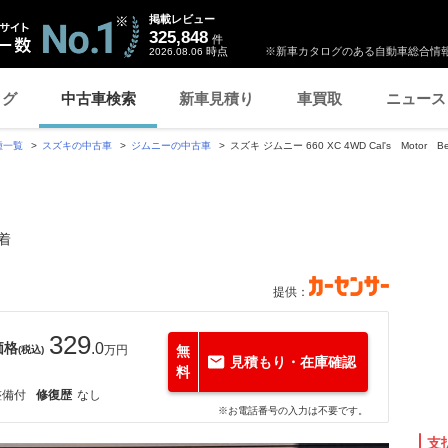
掲載レビュー
325,848
件
時点
※新車カタログのある自動車総合情報
2026.08.06
ログ
中古車検索
新車見積り
車買取
ニュース
種一覧
スズキの中古車
ジムニーの中古車
スズキ ジムニー 660 XC 4WD Cal's Moto
装着
提供：
329
価格
.0
万円
無
(税込)
見積もり・在庫確認
料
整備付
修復歴
なし
※お電話番号の入力は不要です。
支