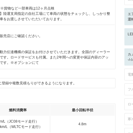
付※貨物など一部車両は12ヶ月点検
】陸運支局指定の自社工場にて車両の状態をチェックし、しっかり整
エ
車をお渡しさせていただいております。
運転
L
販売店にご確認ください。
月
動力伝達機構の保証をお付けさせていただきます。全国のディーラー
カ
です。ロードサービスも付属。また2年間への変更や保証内容のアッ
-/
です。※オプションにて
電
に登録や複数見積もりができるようになります。
フ
ロ
燃料消費率
最小回転半径
寒
km/L（JC08モード走行）
4.8m
.2km/L（WLTCモード走行）