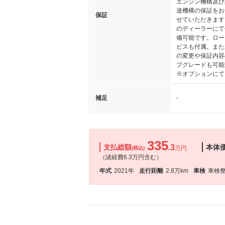
エンジン機構及び
達機構の保証をお
保証
せていただきます
のディーラーにて
備可能です。ロー
ビスも付属。また
の変更や保証内容
プグレードも可能
※オプションにて
補足
-
335
支払総額
.3
本体
万円
(税込)
（諸経費6.3万円含む）
年式
2021年
走行距離
2.8万km
車検
車検