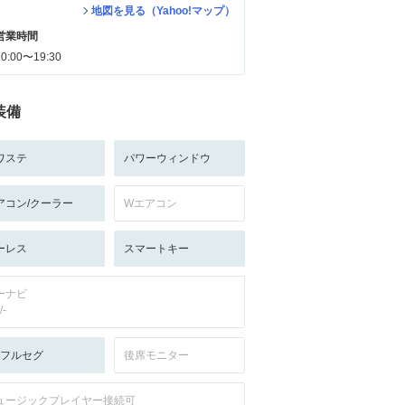
地図を見る（Yahoo!マップ）
営業時間
10:00〜19:30
装備
ワステ
パワーウィンドウ
アコン/クーラー
Wエアコン
ーレス
スマートキー
ーナビ
/-
V:フルセグ
後席モニター
ュージックプレイヤー接続可