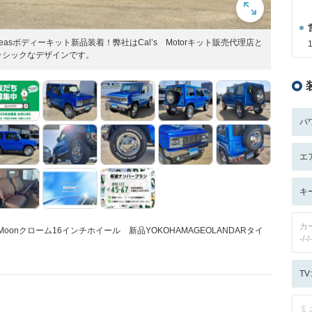
Beasボディーキット新品装着！弊社はCal’s Motorキット販売代理店と
ラシックなデザインです。
パ
エ
キ
カ
品Moonクローム16インチホイール 新品YOKOHAMAGEOLANDARタイ
-/-/-
T
ミ