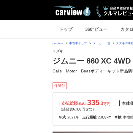
トップ
360°ビュー
カタ
carview!
中古車トップ
メーカー一覧
スズキの車
スズキ
ジムニー 660 XC 4WD
Cal's Motor Beasボディーキット新品
保証付
335
支払総額
.3
本体
万円
(税込)
（諸経費6.3万円含む）
年式
2021年
走行距離
2.8万km
車検
車検