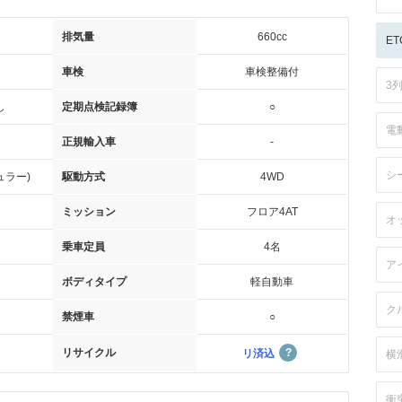
排気量
660cc
ET
車検
車検整備付
3
し
定期点検記録簿
○
電
正規輸入車
-
シ
ュラー)
駆動方式
4WD
ミッション
フロア4AT
オ
乗車定員
4名
ア
ボディタイプ
軽自動車
ク
禁煙車
○
リサイクル
リ済込
横
衝