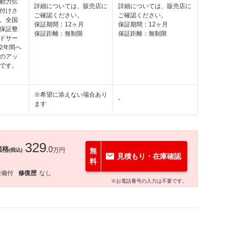
動力伝
詳細については、販売店に
詳細については、販売店に
付けさ
ご確認ください。
ご確認ください。
。全国
保証期間：12ヶ月
保証期間：12ヶ月
保証整
保証距離：無制限
保証距離：無制限
ドサー
2年間へ
のアッ
です。
※希望に添えない場合あり
-
ます
329
価格
.0
万円
無
(税込)
見積もり・在庫確認
料
整備付
修復歴
なし
※お電話番号の入力は不要です。