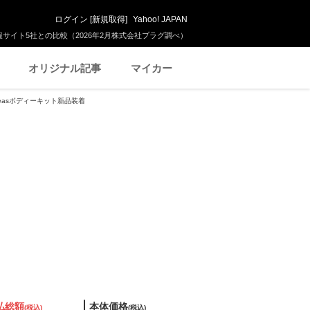
ログイン
[
新規取得
]
Yahoo! JAPAN
サイト5社との比較（2026年2月株式会社プラグ調べ）
オリジナル記事
マイカー
r Beasボディーキット新品装着
払総額
本体価格
(税込)
(税込)