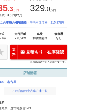
35
329
.3
.0
万円
万円
経費6.3万円含む）
この車種の相場価格
（平均本体価格：215.8万円）
年式
走行距離
車検
修復歴
021年
2.8万km
車検整備付
なし
無
見積もり・在庫確認
料
※お電話番号の入力は不要です。
店舗情報
ACS 名古屋
この店舗の中古車在庫一覧
住所
愛知県日進市梅森台1-21