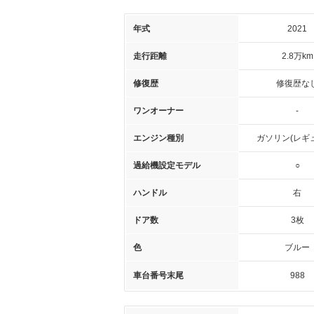
年式
2021
走行距離
2.8万km
修復歴
修復歴な
ワンオーナー
-
エンジン種別
ガソリン(レギ
過給機設定モデル
○
ハンドル
右
ドア数
3枚
色
ブルー
車台番号末尾
988