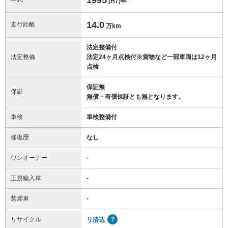
(H7)
年
14.0
走行距離
万km
法定整備付
法定整備
法定24ヶ月点検付※貨物など一部車両は12ヶ月
点検
保証無
保証
無償・有償保証とも無となります。
車検
車検整備付
修復歴
なし
ワンオーナー
-
正規輸入車
-
禁煙車
-
リサイクル
リ済込