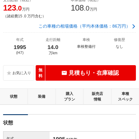
123
108
.0
.0
万円
万円
（諸経費15 .0 万円含む）
この車種の相場価格（平均本体価格：86万円）
年式
走行距離
車検
修復歴
1995
14.0
車検整備付
なし
(H7)
万km
無
見積もり・在庫確認
料
購入
販売店
車種
状態
装備
プラン
情報
スペック
状態
1995
年式