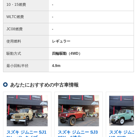
10・15燃費
-
WLTC燃費
-
JC08燃費
-
使用燃料
レギュラー
駆動方式
四輪駆動（4WD）
最小回転半径
4.9
m
あなたにおすすめの中古車情報
スズキ ジムニー SJ1
スズキ ジムニー SJ3
スズキ ジムニー