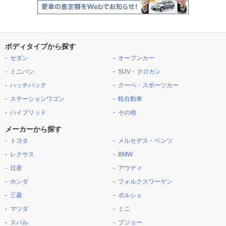
ボディタイプから探す
セダン
オープンカー
ミニバン
SUV・クロカン
ハッチバック
クーペ・スポーツカー
ステーションワゴン
軽自動車
ハイブリッド
その他
メーカーから探す
トヨタ
メルセデス・ベンツ
レクサス
BMW
日産
アウディ
ホンダ
フォルクスワーゲン
三菱
ポルシェ
マツダ
ミニ
スバル
プジョー