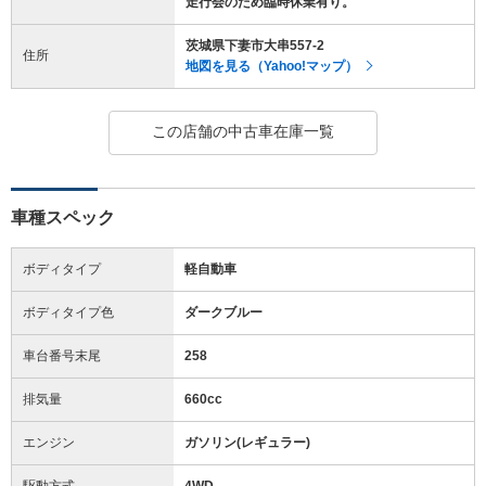
走行会のため臨時休業有り。
茨城県下妻市大串557-2
住所
地図を見る（Yahoo!マップ）
この店舗の中古車在庫一覧
車種スペック
ボディタイプ
軽自動車
ボディタイプ色
ダークブルー
車台番号末尾
258
排気量
660cc
エンジン
ガソリン(レギュラー)
駆動方式
4WD