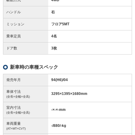
ハンドル
右
ミッション
フロア5MT
乗車定員
4名
ドア数
3枚
新車時の車種スペック
発売年月
94(H6)/04
車体寸法
3295
×
1395
×
1680
mm
(全長×全幅×全高)
室内寸法
-
×
-
×
-
mm
(全長×全幅×全高)
車両重量
-/880/-
kg
(AT×MT×CVT)