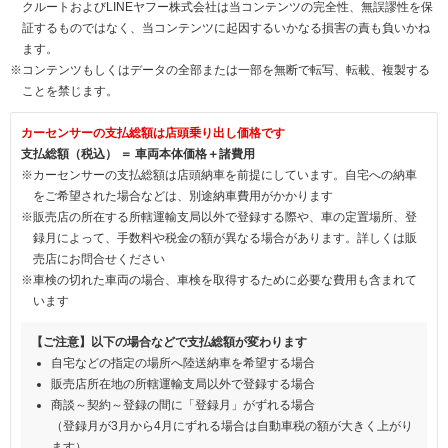
クルートおよびLINEヤフー株式会社は当コンテンツの完全性、無誤謬性を保
証するものではなく、当コンテンツに起因するいかなる損害の責も負いかね
ます。
※コンテンツもしくはデータの全部または一部を無断で転写、転載、複製する
ことを禁じます。
カーセンサーの支払総額は店頭乗り出し価格です
支払総額（税込） ＝ 車両本体価格＋諸費用
※カーセンサーの支払総額は店頭納車を前提にしています。自宅への納車
をご希望された場合などは、別途納車費用がかかります
※販売店の所在する所轄運輸支局以外で登録する際や、車の定置場所、登
録月によって、手数料や税金の額が異なる場合があります。詳しくは販
売店にお問合せください
※車検の切れた車両の場合、車検を取得するために必要な費用も含まれて
います
【ご注意】以下の場合などで支払総額が変わります
自宅などの指定の場所へ陸送納車を希望する場合
販売店所在地の所轄運輸支局以外で登録する場合
商談～契約～登録の間に「登録月」がずれる場合
（登録月が3月から4月にずれる場合は自動車税の額が大きく上がり
ます）