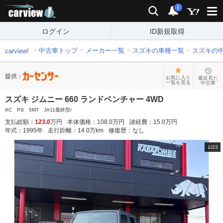
carview!
検索
通知
i
ログイン
ID新規取得
中古車トップ
メーカー一覧
スズキの車種一覧
スズキの
carview!
提供：
お気に入り
最近見た
一覧を見る
中古車
スズキ ジムニー 660 ランドベンチャー 4WD
AC PS 5MT JA11最終型/
支払総額：
123.0
万円
本体価格：
108.0
万円
諸経費：
15.0
万円
年式：
1995
年
走行距離：
14.0
万km
修復歴：
なし
1
/
23