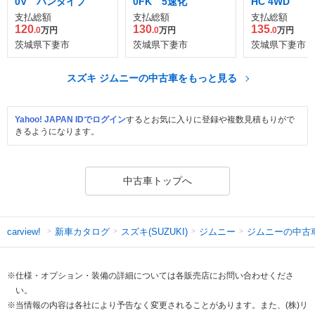
0V バンタイプ
0FK 5速化
HC 4WD
支払総額
支払総額
支払総額
120
130
135
.0
万円
.0
万円
.0
万円
茨城県下妻市
茨城県下妻市
茨城県下妻市
スズキ ジムニーの中古車をもっと見る
Yahoo! JAPAN IDでログイン
するとお気に入りに登録や複数見積もりがで
きるようになります。
中古車トップへ
新車カタログ
スズキ(SUZUKI)
ジムニー
ジムニーの中古
carview!
※仕様・オプション・装備の詳細については各販売店にお問い合わせくださ
い。
※当情報の内容は各社により予告なく変更されることがあります。また、(株)リ