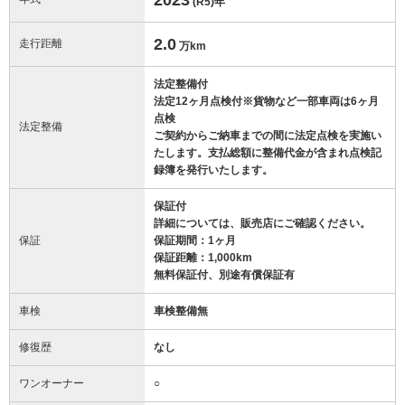
(R5)
年
2.0
走行距離
万km
法定整備付
法定12ヶ月点検付※貨物など一部車両は6ヶ月
点検
法定整備
ご契約からご納車までの間に法定点検を実施い
たします。支払総額に整備代金が含まれ点検記
録簿を発行いたします。
保証付
詳細については、販売店にご確認ください。
保証
保証期間：1ヶ月
保証距離：1,000km
無料保証付、別途有償保証有
車検
車検整備無
修復歴
なし
ワンオーナー
○