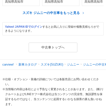
高知県高知市
高知県高知市
高知県高知市
スズキ ジムニーの中古車をもっと見る
Yahoo! JAPAN IDでログイン
するとお気に入りに登録や複数見積もりがで
きるようになります。
中古車トップへ
新車カタログ
スズキ(SUZUKI)
ジムニー
ジムニーの中古
carview!
※仕様・オプション・装備の詳細については各販売店にお問い合わせくださ
い。
※当情報の内容は各社により予告なく変更されることがあります。また、(株)リ
クルートおよびLINEヤフー株式会社は当コンテンツの完全性、無誤謬性を保
証するものではなく、当コンテンツに起因するいかなる損害の責も負いかね
ます。