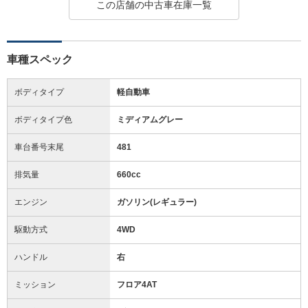
この店舗の中古車在庫一覧
車種スペック
ボディタイプ
軽自動車
ボディタイプ色
ミディアムグレー
車台番号末尾
481
排気量
660cc
エンジン
ガソリン(レギュラー)
駆動方式
4WD
ハンドル
右
ミッション
フロア4AT