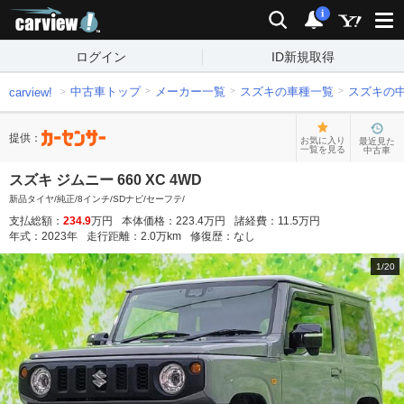
carview!
検索
通知
i
ログイン
ID新規取得
中古車トップ
メーカー一覧
スズキの車種一覧
スズキの
carview!
提供：
お気に入り
最近見た
一覧を見る
中古車
スズキ ジムニー 660 XC 4WD
新品タイヤ/純正/8インチ/SDナビ/セーフテ/
支払総額：
234.9
万円
本体価格：
223.4
万円
諸経費：
11.5
万円
年式：
2023
年
走行距離：
2.0
万km
修復歴：
なし
1
/
20