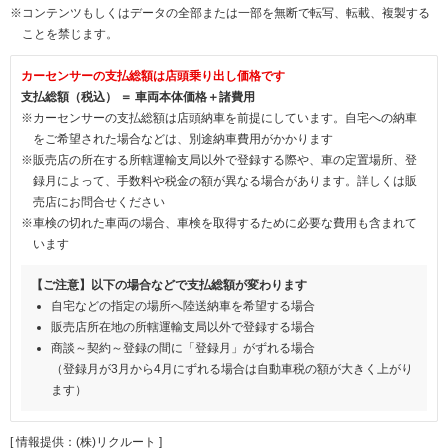
※コンテンツもしくはデータの全部または一部を無断で転写、転載、複製する
ことを禁じます。
カーセンサーの支払総額は店頭乗り出し価格です
支払総額（税込） ＝ 車両本体価格＋諸費用
※カーセンサーの支払総額は店頭納車を前提にしています。自宅への納車
をご希望された場合などは、別途納車費用がかかります
※販売店の所在する所轄運輸支局以外で登録する際や、車の定置場所、登
録月によって、手数料や税金の額が異なる場合があります。詳しくは販
売店にお問合せください
※車検の切れた車両の場合、車検を取得するために必要な費用も含まれて
います
【ご注意】以下の場合などで支払総額が変わります
自宅などの指定の場所へ陸送納車を希望する場合
販売店所在地の所轄運輸支局以外で登録する場合
商談～契約～登録の間に「登録月」がずれる場合
（登録月が3月から4月にずれる場合は自動車税の額が大きく上がり
ます）
[ 情報提供：(株)リクルート ]