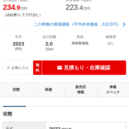
234
223
.9
.4
万円
万円
（諸経費11 .5 万円含む）
この車種の相場価格（平均本体価格：215万円）
年式
走行距離
車検
修復歴
2023
2.0
車検整備無
なし
(R5)
万km
無
見積もり・在庫確認
料
販売店
車種
状態
装備
情報
スペック
状態
2023
年式