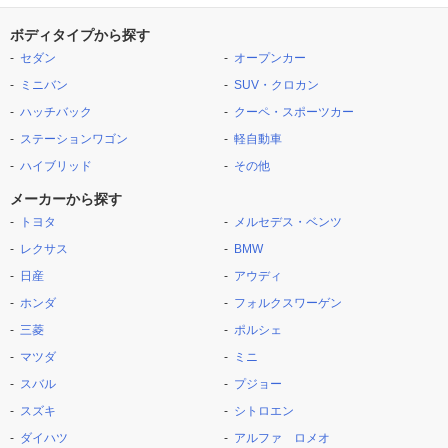
ボディタイプから探す
セダン
オープンカー
ミニバン
SUV・クロカン
ハッチバック
クーペ・スポーツカー
ステーションワゴン
軽自動車
ハイブリッド
その他
メーカーから探す
トヨタ
メルセデス・ベンツ
レクサス
BMW
日産
アウディ
ホンダ
フォルクスワーゲン
三菱
ポルシェ
マツダ
ミニ
スバル
プジョー
スズキ
シトロエン
ダイハツ
アルファ ロメオ