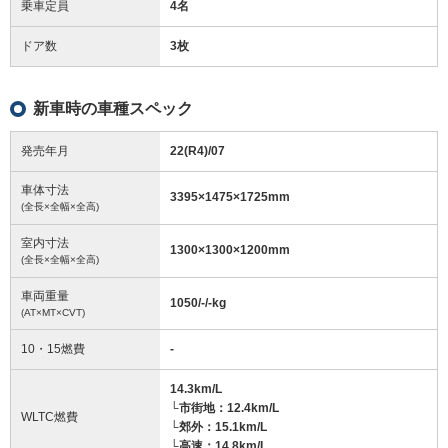
乗車定員
4名
ドア数
3枚
新車時の車種スペック
発売年月
22(R4)/07
車体寸法
3395
×
1475
×
1725
mm
(全長×全幅×全高)
室内寸法
1300
×
1300
×
1200
mm
(全長×全幅×全高)
車両重量
1050/-/-
kg
(AT×MT×CVT)
10・15燃費
-
14.3km/L
└市街地：12.4km/L
WLTC燃費
└郊外：15.1km/L
└高速：14.8km/L