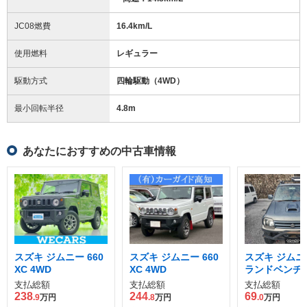
JC08燃費
16.4km/L
使用燃料
レギュラー
駆動方式
四輪駆動（4WD）
最小回転半径
4.8
m
あなたにおすすめの中古車情報
スズキ ジムニー 660
スズキ ジムニー 660
スズキ ジムニー
XC 4WD
XC 4WD
ランドベンチャ
WD
支払総額
支払総額
支払総額
238
244
69
.9
万円
.8
万円
.0
万円