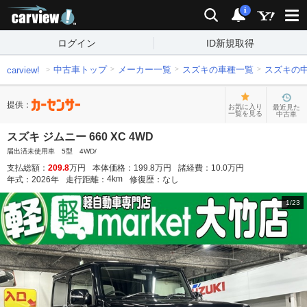
carview!
検索
通知
i
ログイン
ID新規取得
中古車トップ
メーカー一覧
スズキの車種一覧
スズキの
carview!
提供：
お気に入り
最近見た
一覧を見る
中古車
スズキ ジムニー 660 XC 4WD
届出済未使用車 5型 4WD/
支払総額：
209.8
万円
本体価格：
199.8
万円
諸経費：
10.0
万円
4
km
年式：
2026
年
走行距離：
修復歴：
なし
1
/
23