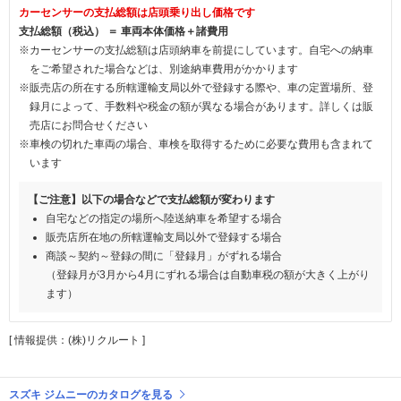
カーセンサーの支払総額は店頭乗り出し価格です
支払総額（税込） ＝ 車両本体価格＋諸費用
※カーセンサーの支払総額は店頭納車を前提にしています。自宅への納車
をご希望された場合などは、別途納車費用がかかります
※販売店の所在する所轄運輸支局以外で登録する際や、車の定置場所、登
録月によって、手数料や税金の額が異なる場合があります。詳しくは販
売店にお問合せください
※車検の切れた車両の場合、車検を取得するために必要な費用も含まれて
います
【ご注意】以下の場合などで支払総額が変わります
自宅などの指定の場所へ陸送納車を希望する場合
販売店所在地の所轄運輸支局以外で登録する場合
商談～契約～登録の間に「登録月」がずれる場合
（登録月が3月から4月にずれる場合は自動車税の額が大きく上がり
ます）
[ 情報提供：(株)リクルート ]
スズキ ジムニーのカタログを見る