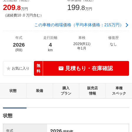
209
199
.8
.8
万円
万円
（諸経費10 .0 万円含む）
この車種の相場価格（平均本体価格：215万円）
年式
走行距離
車検
修復歴
2026
4
2029(R11)
なし
年1月
(R8)
km
無
見積もり・在庫確認
料
購入
販売店
車種
状態
装備
プラン
情報
スペック
状態
2026
年式
(R8)
年