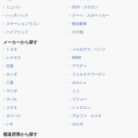
ミニバン
SUV・クロカン
ハッチバック
クーペ・スポーツカー
ステーションワゴン
軽自動車
ハイブリッド
その他
メーカーから探す
トヨタ
メルセデス・ベンツ
レクサス
BMW
日産
アウディ
ホンダ
フォルクスワーゲン
三菱
ポルシェ
マツダ
ミニ
スバル
プジョー
スズキ
シトロエン
ダイハツ
アルファ ロメオ
いすゞ
ボルボ
都道府県から探す