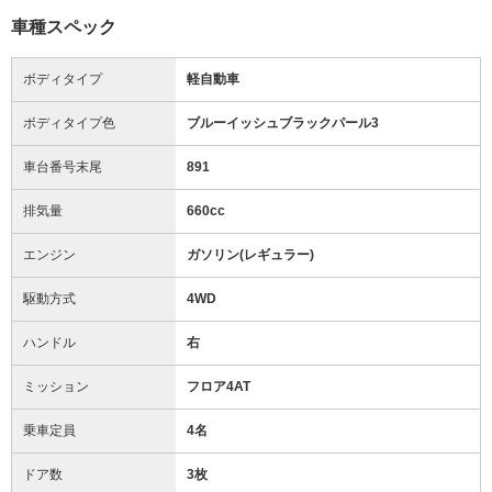
車種スペック
ボディタイプ
軽自動車
ボディタイプ色
ブルーイッシュブラックパール3
車台番号末尾
891
排気量
660cc
エンジン
ガソリン(レギュラー)
駆動方式
4WD
ハンドル
右
ミッション
フロア4AT
乗車定員
4名
ドア数
3枚