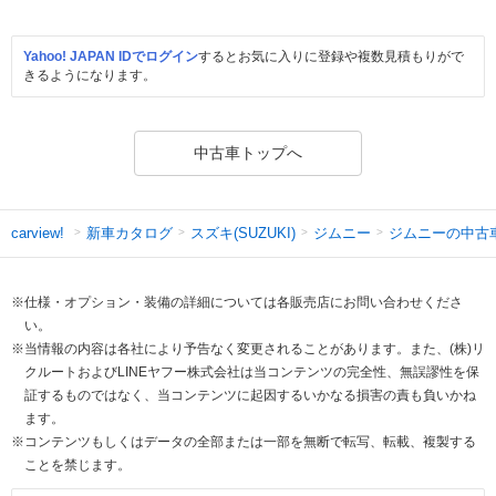
Yahoo! JAPAN IDでログイン
するとお気に入りに登録や複数見積もりがで
きるようになります。
中古車トップへ
新車カタログ
スズキ(SUZUKI)
ジムニー
ジムニーの中古
carview!
※仕様・オプション・装備の詳細については各販売店にお問い合わせくださ
い。
※当情報の内容は各社により予告なく変更されることがあります。また、(株)リ
クルートおよびLINEヤフー株式会社は当コンテンツの完全性、無誤謬性を保
証するものではなく、当コンテンツに起因するいかなる損害の責も負いかね
ます。
※コンテンツもしくはデータの全部または一部を無断で転写、転載、複製する
ことを禁じます。