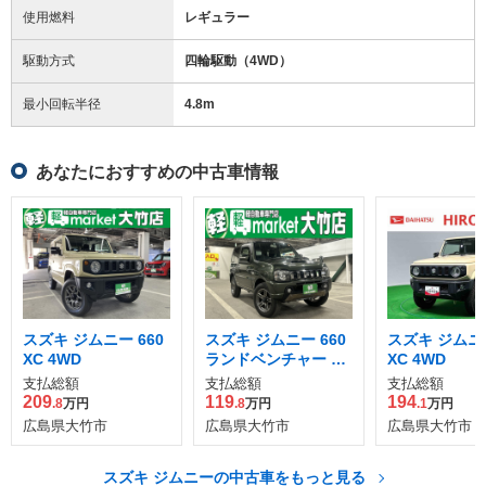
使用燃料
レギュラー
駆動方式
四輪駆動（4WD）
最小回転半径
4.8
m
あなたにおすすめの中古車情報
スズキ ジムニー 660
スズキ ジムニー 660
スズキ ジムニー
XC 4WD
ランドベンチャー 4
XC 4WD
WD
支払総額
支払総額
支払総額
209
119
194
.8
万円
.8
万円
.1
万円
広島県大竹市
広島県大竹市
広島県大竹市
スズキ ジムニーの中古車をもっと見る