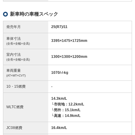
新車時の車種スペック
発売年月
25(R7)/11
車体寸法
3395
×
1475
×
1725
mm
(全長×全幅×全高)
室内寸法
1300
×
1300
×
1200
mm
(全長×全幅×全高)
車両重量
1070/-/-
kg
(AT×MT×CVT)
10・15燃費
-
14.3km/L
└市街地：12.2km/L
WLTC燃費
└郊外：15.1km/L
└高速：14.9km/L
JC08燃費
16.4km/L