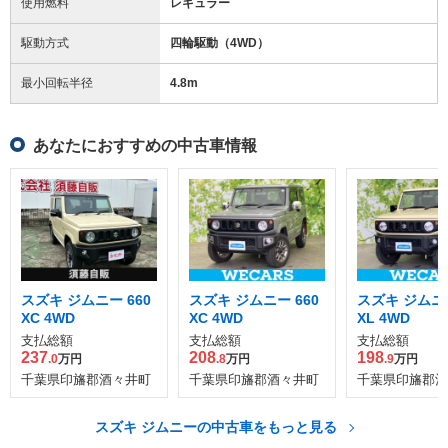
使用燃料
レギュラー
駆動方式
四輪駆動（4WD）
最小回転半径
4.8
m
あなたにおすすめの中古車情報
スズキ ジムニー 660
スズキ ジムニー 660
スズキ ジムニー
XC 4WD
XC 4WD
XL 4WD
支払総額
支払総額
支払総額
237
208
198
.0
万円
.8
万円
.9
万円
千葉県印旛郡酒々井町
千葉県印旛郡酒々井町
千葉県印旛郡酒
スズキ ジムニーの中古車をもっと見る