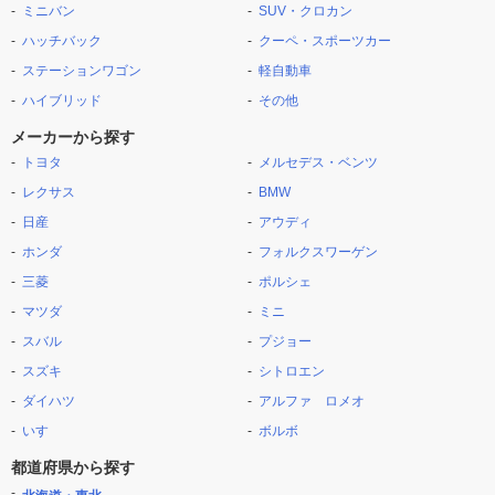
ミニバン
SUV・クロカン
ハッチバック
クーペ・スポーツカー
ステーションワゴン
軽自動車
ハイブリッド
その他
メーカーから探す
トヨタ
メルセデス・ベンツ
レクサス
BMW
日産
アウディ
ホンダ
フォルクスワーゲン
三菱
ポルシェ
マツダ
ミニ
スバル
プジョー
スズキ
シトロエン
ダイハツ
アルファ ロメオ
いすゞ
ボルボ
都道府県から探す