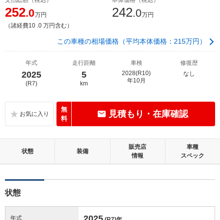
252
242
.0
.0
万円
万円
（諸経費10 .0 万円含む）
この車種の相場価格（平均本体価格：215万円）
年式
走行距離
車検
修復歴
2025
5
2028(R10)
なし
年10月
(R7)
km
無
見積もり・在庫確認
料
販売店
車種
状態
装備
情報
スペック
状態
2025
年式
(R7)
年