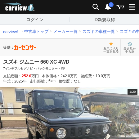
carview!
検索
通知
i
ログイン
ID新規取得
中古車トップ
メーカー一覧
スズキの車種一覧
スズキの
carview!
提供：
お気に入り
最近見た
一覧を見る
中古車
スズキ ジムニー 660 XC 4WD
7インチフルセグナビ・バックモニター・前/
支払総額：
252.0
万円
本体価格：
242.0
万円
諸経費：
10.0
万円
5
km
年式：
2025
年
走行距離：
修復歴：
なし
1
/
20