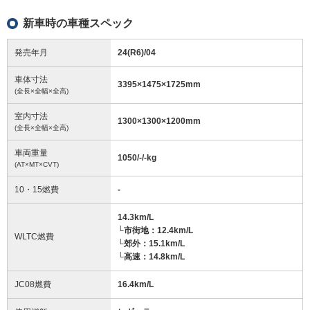
新車時の車種スペック
発売年月
24(R6)/04
車体寸法
3395
×
1475
×
1725
mm
(全長×全幅×全高)
室内寸法
1300
×
1300
×
1200
mm
(全長×全幅×全高)
車両重量
1050/-/-
kg
(AT×MT×CVT)
10・15燃費
-
14.3km/L
└市街地：12.4km/L
WLTC燃費
└郊外：15.1km/L
└高速：14.8km/L
JC08燃費
16.4km/L