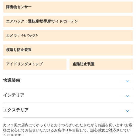
障害物センサー
エアバック：運転席/助手席/サイド/カーテン
カメラ：-/-/バック/-
横滑り防止装置
アイドリングストップ
盗難防止装置
快適装備
インテリア
エクステリア
カフェ風の店内にてゆっくりとおくつろぎいただきながらお話を伺います♪お客
様に安心してお任せいただけるお店作りを目指して、誠心誠意ご対応させてい
ただきます！