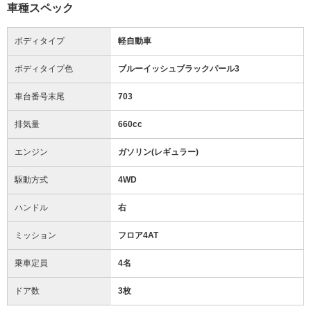
車種スペック
ボディタイプ
軽自動車
ボディタイプ色
ブルーイッシュブラックパール3
車台番号末尾
703
排気量
660cc
エンジン
ガソリン(レギュラー)
駆動方式
4WD
ハンドル
右
ミッション
フロア4AT
乗車定員
4名
ドア数
3枚