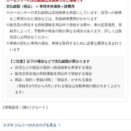
カーセンサーの支払総額は店頭乗り出し価格です
支払総額（税込） ＝ 車両本体価格＋諸費用
※カーセンサーの支払総額は店頭納車を前提にしています。自宅への納車
をご希望された場合などは、別途納車費用がかかります
※販売店の所在する所轄運輸支局以外で登録する際や、車の定置場所、登
録月によって、手数料や税金の額が異なる場合があります。詳しくは販
売店にお問合せください
※車検の切れた車両の場合、車検を取得するために必要な費用も含まれて
います
【ご注意】以下の場合などで支払総額が変わります
自宅などの指定の場所へ陸送納車を希望する場合
販売店所在地の所轄運輸支局以外で登録する場合
商談～契約～登録の間に「登録月」がずれる場合
（登録月が3月から4月にずれる場合は自動車税の額が大きく上がり
ます）
[ 情報提供：(株)リクルート ]
スズキ ジムニーのカタログを見る