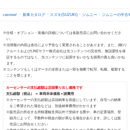
新車カタログ
スズキ(SUZUKI)
ジムニー
ジムニーの中古
carview!
※仕様・オプション・装備の詳細については各販売店にお問い合わせくださ
い。
※当情報の内容は各社により予告なく変更されることがあります。また、(株)リ
クルートおよびLINEヤフー株式会社は当コンテンツの完全性、無誤謬性を保
証するものではなく、当コンテンツに起因するいかなる損害の責も負いかね
ます。
※コンテンツもしくはデータの全部または一部を無断で転写、転載、複製する
ことを禁じます。
カーセンサーの支払総額は店頭乗り出し価格です
支払総額（税込） ＝ 車両本体価格＋諸費用
※カーセンサーの支払総額は店頭納車を前提にしています。自宅への納車
をご希望された場合などは、別途納車費用がかかります
※販売店の所在する所轄運輸支局以外で登録する際や、車の定置場所、登
録月によって、手数料や税金の額が異なる場合があります。詳しくは販
売店にお問合せください