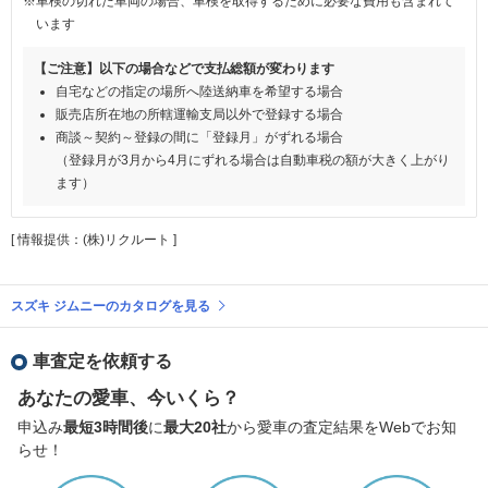
※車検の切れた車両の場合、車検を取得するために必要な費用も含まれて
います
【ご注意】以下の場合などで支払総額が変わります
自宅などの指定の場所へ陸送納車を希望する場合
販売店所在地の所轄運輸支局以外で登録する場合
商談～契約～登録の間に「登録月」がずれる場合
（登録月が3月から4月にずれる場合は自動車税の額が大きく上がり
ます）
[ 情報提供：(株)リクルート ]
スズキ ジムニーのカタログを見る
車査定を依頼する
あなたの愛車、今いくら？
申込み
最短3時間後
に
最大20社
から愛車の査定結果をWebでお知
らせ！