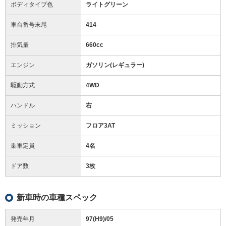
ボディタイプ色
ライトグリーン
車台番号末尾
414
排気量
660cc
エンジン
ガソリン(レギュラー)
駆動方式
4WD
ハンドル
右
ミッション
フロア3AT
乗車定員
4名
ドア数
3枚
新車時の車種スペック
発売年月
97(H9)/05