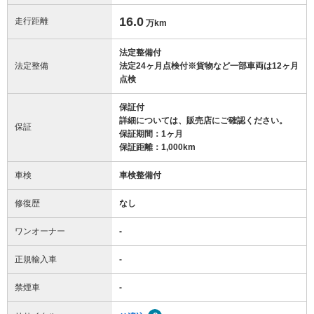
16.0
走行距離
万km
法定整備付
法定整備
法定24ヶ月点検付※貨物など一部車両は12ヶ月
点検
保証付
詳細については、販売店にご確認ください。
保証
保証期間：1ヶ月
保証距離：1,000km
車検
車検整備付
修復歴
なし
ワンオーナー
-
正規輸入車
-
禁煙車
-