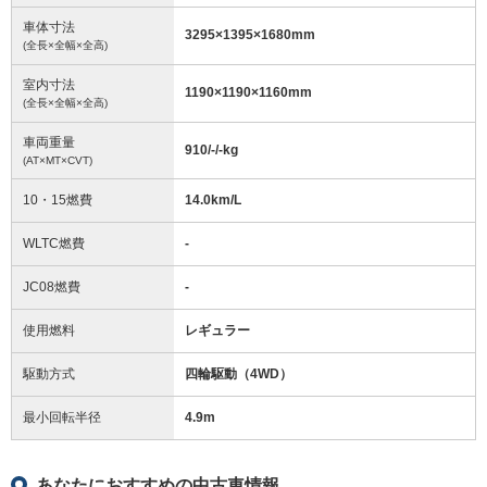
車体寸法
3295
×
1395
×
1680
mm
(全長×全幅×全高)
室内寸法
1190
×
1190
×
1160
mm
(全長×全幅×全高)
車両重量
910/-/-
kg
(AT×MT×CVT)
10・15燃費
14.0km/L
WLTC燃費
-
JC08燃費
-
使用燃料
レギュラー
駆動方式
四輪駆動（4WD）
最小回転半径
4.9
m
あなたにおすすめの中古車情報