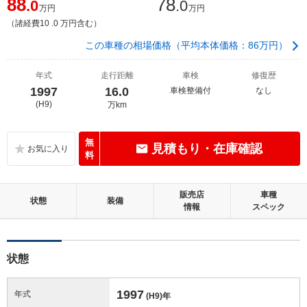
88
78
.0
.0
万円
万円
（諸経費10 .0 万円含む）
この車種の相場価格（平均本体価格：86万円）
年式
走行距離
車検
修復歴
1997
16.0
車検整備付
なし
(H9)
万km
無
見積もり・在庫確認
料
販売店
車種
状態
装備
情報
スペック
状態
1997
年式
(H9)
年