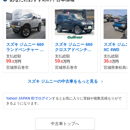
スズキ ジムニー 660
スズキ ジムニー 660
スズキ ジムニー
ランドベンチャー 4
クロスアドベンチャ
XC 4WD
WD
ー XC 4WD
支払総額
支払総額
支払総額
99
59
36
.0
万円
.8
万円
.0
万円
宮城県石巻市
宮城県石巻市
宮城県東松島市
スズキ ジムニーの中古車をもっと見る
Yahoo! JAPAN IDでログイン
するとお気に入りに登録や複数見積もりがで
きるようになります。
中古車トップへ