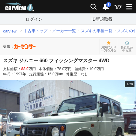
carview!
検索
通知
i
ログイン
ID新規取得
中古車トップ
メーカー一覧
スズキの車種一覧
スズキの
carview!
提供：
お気に入り
最近見た
一覧を見る
中古車
スズキ ジムニー 660 フィッシングマスター 4WD
支払総額：
88.0
万円
本体価格：
78.0
万円
諸経費：
10.0
万円
年式：
1997
年
走行距離：
16.0
万km
修復歴：
なし
1
/
20