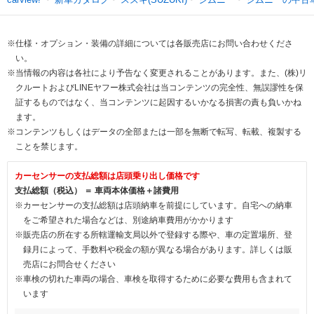
※仕様・オプション・装備の詳細については各販売店にお問い合わせくださ
い。
※当情報の内容は各社により予告なく変更されることがあります。また、(株)リ
クルートおよびLINEヤフー株式会社は当コンテンツの完全性、無誤謬性を保
証するものではなく、当コンテンツに起因するいかなる損害の責も負いかね
ます。
※コンテンツもしくはデータの全部または一部を無断で転写、転載、複製する
ことを禁じます。
カーセンサーの支払総額は店頭乗り出し価格です
支払総額（税込） ＝ 車両本体価格＋諸費用
※カーセンサーの支払総額は店頭納車を前提にしています。自宅への納車
をご希望された場合などは、別途納車費用がかかります
※販売店の所在する所轄運輸支局以外で登録する際や、車の定置場所、登
録月によって、手数料や税金の額が異なる場合があります。詳しくは販
売店にお問合せください
※車検の切れた車両の場合、車検を取得するために必要な費用も含まれて
います