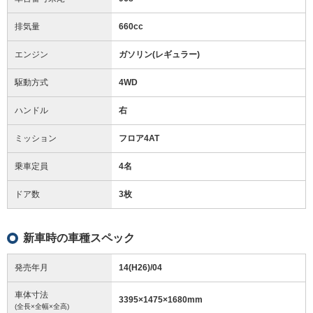
排気量
660cc
エンジン
ガソリン(レギュラー)
駆動方式
4WD
ハンドル
右
ミッション
フロア4AT
乗車定員
4名
ドア数
3枚
新車時の車種スペック
発売年月
14(H26)/04
車体寸法
3395
×
1475
×
1680
mm
(全長×全幅×全高)