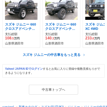
スズキ ジムニー 660
スズキ ジムニー 660
スズキ ジムニー
クロスアドベンチャ
クロスアドベンチャ
XC 4WD
ー XC 4WD
ー 4WD
支払総額
支払総額
支払総額
108
140
233
.5
万円
.3
万円
.0
万円
山形県酒田市
山形県酒田市
山形県酒田市
スズキ ジムニーの中古車をもっと見る
Yahoo! JAPAN IDでログイン
するとお気に入りに登録や複数見積もりがで
きるようになります。
中古車トップへ
新車カタログ
スズキ(SUZUKI)
ジムニー
ジムニーの中古
carview!