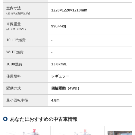
室内寸法
1220
×
1220
×
1210
mm
(全長×全幅×全高)
車両重量
990/-/-
kg
(AT×MT×CVT)
10・15燃費
-
WLTC燃費
-
JC08燃費
13.6km/L
使用燃料
レギュラー
駆動方式
四輪駆動（4WD）
最小回転半径
4.8
m
あなたにおすすめの中古車情報