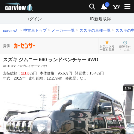
carview!
検索
通知
i
ログイン
ID新規取得
中古車トップ
メーカー一覧
スズキの車種一覧
スズキの
carview!
提供：
お気に入り
最近見た
一覧を見る
中古車
スズキ ジムニー 660 ランドベンチャー 4WD
ATOTOディスプレイオーディオ/
支払総額：
111.0
万円
本体価格：
95.6
万円
諸経費：
15.4
万円
年式：
2015
年
走行距離：
12.2
万km
修復歴：
なし
1
/
20