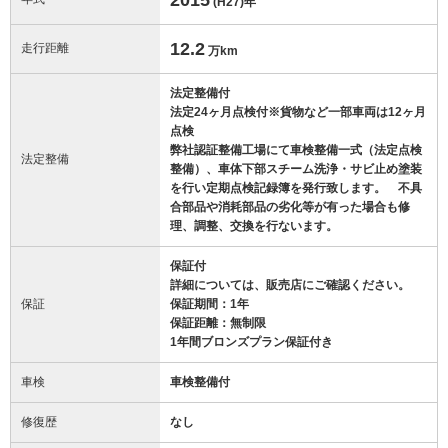
(H27)
年
12.2
走行距離
万km
法定整備付
法定24ヶ月点検付※貨物など一部車両は12ヶ月
点検
弊社認証整備工場にて車検整備一式（法定点検
法定整備
整備）、車体下部スチーム洗浄・サビ止め塗装
を行い定期点検記録簿を発行致します。 不具
合部品や消耗部品の劣化等が有った場合も修
理、調整、交換を行ないます。
保証付
詳細については、販売店にご確認ください。
保証
保証期間：1年
保証距離：無制限
1年間ブロンズプラン保証付き
車検
車検整備付
修復歴
なし