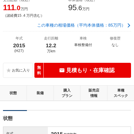
111
95
.0
.6
万円
万円
（諸経費15 .4 万円含む）
この車種の相場価格（平均本体価格：85万円）
年式
走行距離
車検
修復歴
2015
12.2
車検整備付
なし
(H27)
万km
無
見積もり・在庫確認
料
購入
販売店
車種
状態
装備
プラン
情報
スペック
状態
2015
年式