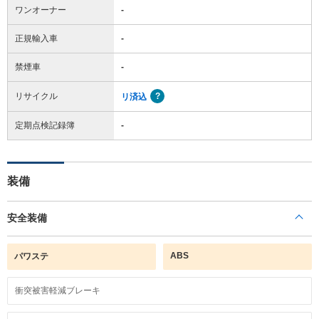
ワンオーナー
-
正規輸入車
-
禁煙車
-
リサイクル
リ済込
定期点検記録簿
-
装備
安全装備
ABS
パワステ
衝突被害軽減ブレーキ