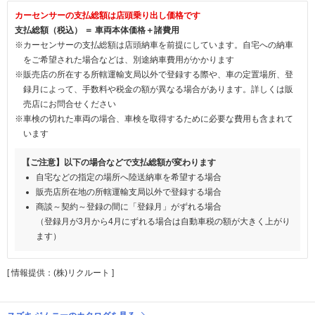
カーセンサーの支払総額は店頭乗り出し価格です
支払総額（税込） ＝ 車両本体価格＋諸費用
※カーセンサーの支払総額は店頭納車を前提にしています。自宅への納車
をご希望された場合などは、別途納車費用がかかります
※販売店の所在する所轄運輸支局以外で登録する際や、車の定置場所、登
録月によって、手数料や税金の額が異なる場合があります。詳しくは販
売店にお問合せください
※車検の切れた車両の場合、車検を取得するために必要な費用も含まれて
います
【ご注意】以下の場合などで支払総額が変わります
自宅などの指定の場所へ陸送納車を希望する場合
販売店所在地の所轄運輸支局以外で登録する場合
商談～契約～登録の間に「登録月」がずれる場合
（登録月が3月から4月にずれる場合は自動車税の額が大きく上がり
ます）
[ 情報提供：(株)リクルート ]