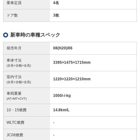
乗車定員
4名
ドア数
3枚
新車時の車種スペック
発売年月
08(H20)/06
車体寸法
3395
×
1475
×
1715
mm
(全長×全幅×全高)
室内寸法
1220
×
1220
×
1210
mm
(全長×全幅×全高)
車両重量
1000/-/-
kg
(AT×MT×CVT)
10・15燃費
14.8km/L
WLTC燃費
-
JC08燃費
-