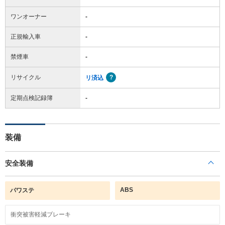
ワンオーナー
-
正規輸入車
-
禁煙車
-
リサイクル
リ済込
定期点検記録簿
-
装備
安全装備
ABS
パワステ
衝突被害軽減ブレーキ