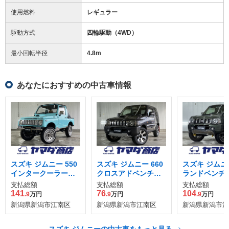
使用燃料
レギュラー
駆動方式
四輪駆動（4WD）
最小回転半径
4.8
m
あなたにおすすめの中古車情報
スズキ ジムニー 550
スズキ ジムニー 660
スズキ ジムニー
インタークーラータ
クロスアドベンチャ
ランドベンチャ
ーボ フルメタル 4W
ー XC 4WD
WD
支払総額
支払総額
支払総額
D
141
76
104
.9
万円
.9
万円
.9
万円
新潟県新潟市江南区
新潟県新潟市江南区
新潟県新潟市江
スズキ ジムニーの中古車をもっと見る