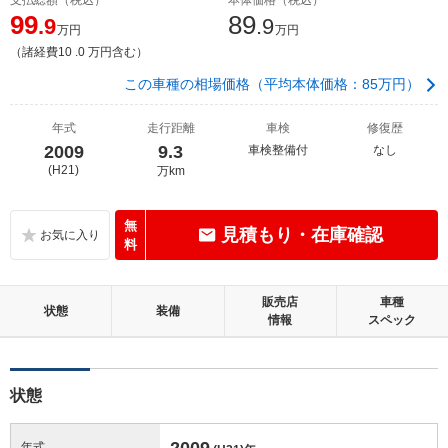
99
89
.9
.9
万円
万円
（諸経費10 .0 万円含む）
この車種の相場価格（平均本体価格：85万円）
年式
走行距離
車検
修復歴
2009
9.3
車検整備付
なし
(H21)
万km
無
見積もり・在庫確認
料
販売店
車種
状態
装備
情報
スペック
状態
2009
年式