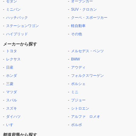
セダン
オープンカー
ミニバン
SUV・クロカン
ハッチバック
クーペ・スポーツカー
ステーションワゴン
軽自動車
ハイブリッド
その他
メーカーから探す
トヨタ
メルセデス・ベンツ
レクサス
BMW
日産
アウディ
ホンダ
フォルクスワーゲン
三菱
ポルシェ
マツダ
ミニ
スバル
プジョー
スズキ
シトロエン
ダイハツ
アルファ ロメオ
いすゞ
ボルボ
都道府県から探す