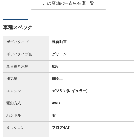
この店舗の中古車在庫一覧
車種スペック
ボディタイプ
軽自動車
ボディタイプ色
グリーン
車台番号末尾
816
排気量
660cc
エンジン
ガソリン(レギュラー)
駆動方式
4WD
ハンドル
右
ミッション
フロア4AT