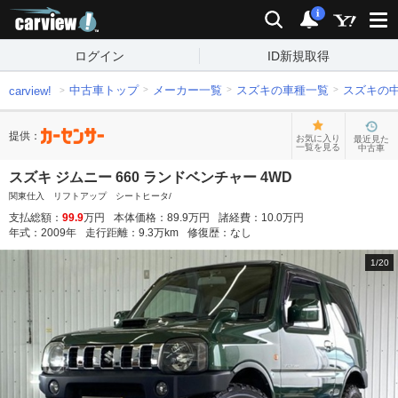
carview!
検索
通知
i
ログイン
ID新規取得
中古車トップ
メーカー一覧
スズキの車種一覧
スズキの
carview!
提供：
お気に入り
最近見た
一覧を見る
中古車
スズキ ジムニー 660 ランドベンチャー 4WD
関東仕入 リフトアップ シートヒータ/
支払総額：
99.9
万円
本体価格：
89.9
万円
諸経費：
10.0
万円
年式：
2009
年
走行距離：
9.3
万km
修復歴：
なし
1
/
20