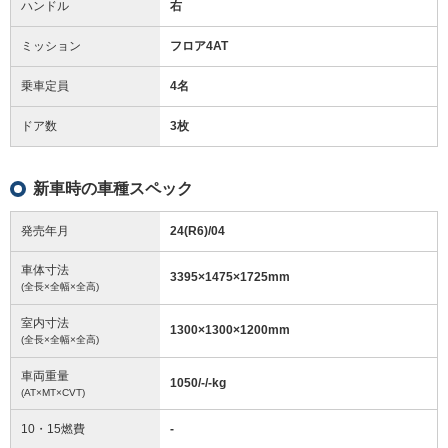
ハンドル
右
ミッション
フロア4AT
乗車定員
4名
ドア数
3枚
新車時の車種スペック
発売年月
24(R6)/04
車体寸法
3395
×
1475
×
1725
mm
(全長×全幅×全高)
室内寸法
1300
×
1300
×
1200
mm
(全長×全幅×全高)
車両重量
1050/-/-
kg
(AT×MT×CVT)
10・15燃費
-