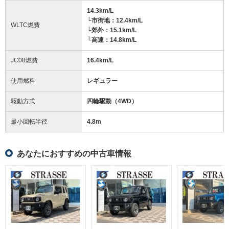
14.3km/L
└市街地：12.4km/L
WLTC燃費
└郊外：15.1km/L
└高速：14.8km/L
JC08燃費
16.4km/L
使用燃料
レギュラー
駆動方式
四輪駆動（4WD）
最小回転半径
4.8
m
あなたにおすすめの中古車情報