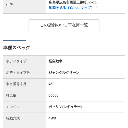
広島県広島市西区三篠町3-5-11
住所
地図を見る（Yahoo!マップ）
この店舗の中古車在庫一覧
車種スペック
ボディタイプ
軽自動車
ボディタイプ色
ジャングルグリーン
車台番号末尾
460
排気量
660cc
エンジン
ガソリン(レギュラー)
駆動方式
4WD