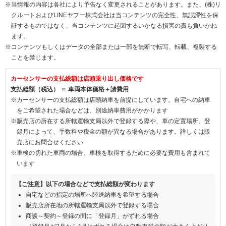
※当情報の内容は各社により予告なく変更されることがあります。また、(株)リ
クルートおよびLINEヤフー株式会社は当コンテンツの完全性、無誤謬性を保
証するものではなく、当コンテンツに起因するいかなる損害の責も負いかね
ます。
※コンテンツもしくはデータの全部または一部を無断で転写、転載、複製する
ことを禁じます。
カーセンサーの支払総額は店頭乗り出し価格です
支払総額（税込） ＝ 車両本体価格＋諸費用
※カーセンサーの支払総額は店頭納車を前提にしています。自宅への納車
をご希望された場合などは、別途納車費用がかかります
※販売店の所在する所轄運輸支局以外で登録する際や、車の定置場所、登
録月によって、手数料や税金の額が異なる場合があります。詳しくは販
売店にお問合せください
※車検の切れた車両の場合、車検を取得するために必要な費用も含まれて
います
【ご注意】以下の場合などで支払総額が変わります
自宅などの指定の場所へ陸送納車を希望する場合
販売店所在地の所轄運輸支局以外で登録する場合
商談～契約～登録の間に「登録月」がずれる場合