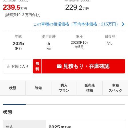
239
229
.5
.2
万円
万円
（諸経費10 .3 万円含む）
この車種の相場価格（平均本体価格：215万円）
年式
走行距離
車検
修復歴
2025
5
2028(R10)
なし
年5月
(R7)
km
無
見積もり・在庫確認
料
購入
販売店
車種
状態
装備
プラン
情報
スペック
状態
2025
年式
(R7)
年