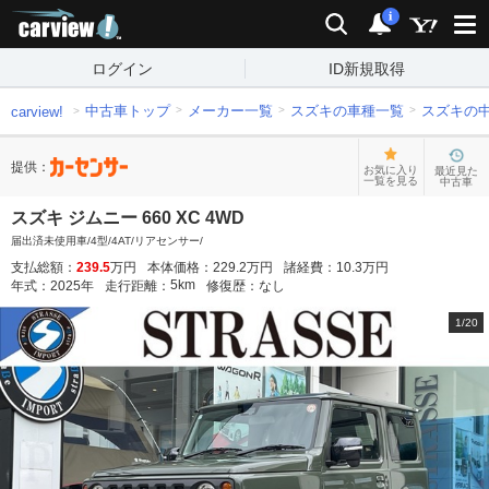
carview!
検索
通知
i
ログイン
ID新規取得
中古車トップ
メーカー一覧
スズキの車種一覧
スズキの
carview!
提供：
お気に入り
最近見た
一覧を見る
中古車
スズキ ジムニー 660 XC 4WD
届出済未使用車/4型/4AT/リアセンサー/
支払総額：
239.5
万円
本体価格：
229.2
万円
諸経費：
10.3
万円
5
km
年式：
2025
年
走行距離：
修復歴：
なし
1
/
20