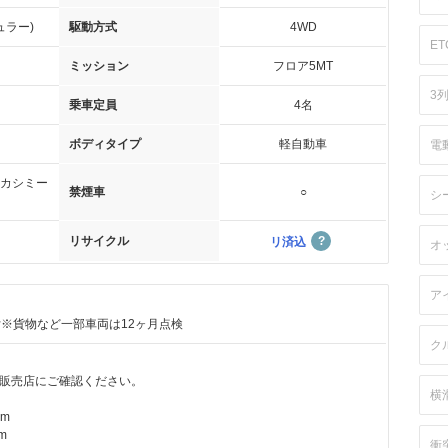
ュラー)
駆動方式
4WD
ET
ミッション
フロア5MT
3
乗車定員
4名
ボディタイプ
軽自動車
電
カシミー
禁煙車
○
シ
リサイクル
リ済込
オ
ア
付※貨物など一部車両は12ヶ月点検
ク
販売店にご確認ください。
横
km
m
衝