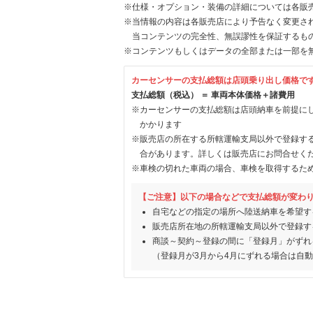
※仕様・オプション・装備の詳細については各販
※当情報の内容は各販売店により予告なく変更され
当コンテンツの完全性、無誤謬性を保証するも
※コンテンツもしくはデータの全部または一部を
カーセンサーの支払総額は店頭乗り出し価格で
支払総額（税込） ＝ 車両本体価格＋諸費用
※カーセンサーの支払総額は店頭納車を前提に
かかります
※販売店の所在する所轄運輸支局以外で登録す
合があります。詳しくは販売店にお問合せく
※車検の切れた車両の場合、車検を取得するた
【ご注意】以下の場合などで支払総額が変わ
自宅などの指定の場所へ陸送納車を希望す
販売店所在地の所轄運輸支局以外で登録す
商談～契約～登録の間に「登録月」がずれ
（登録月が3月から4月にずれる場合は自