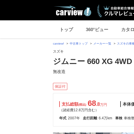
トップ
360°ビュー
カタ
carview!
中古車トップ
メーカー一覧
スズキの車
スズキ
ジムニー 660 XG 4WD
無改造
保証付
68
支払総額
.8
本体
万円
(税込)
（諸経費12.8万円含む）
年式
2007年
走行距離
6.4万km
車検
車検