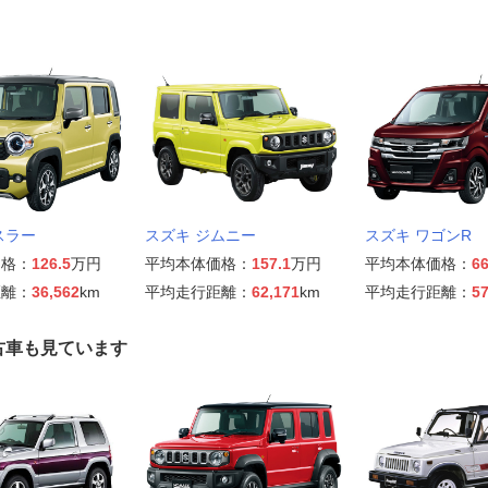
スラー
スズキ ジムニー
スズキ ワゴンR
価格：
126.5
万円
平均本体価格：
157.1
万円
平均本体価格：
66
距離：
36,562
km
平均走行距離：
62,171
km
平均走行距離：
57
古車も見ています