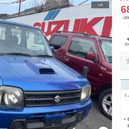
1
/
4
6
（諸
2
ミ