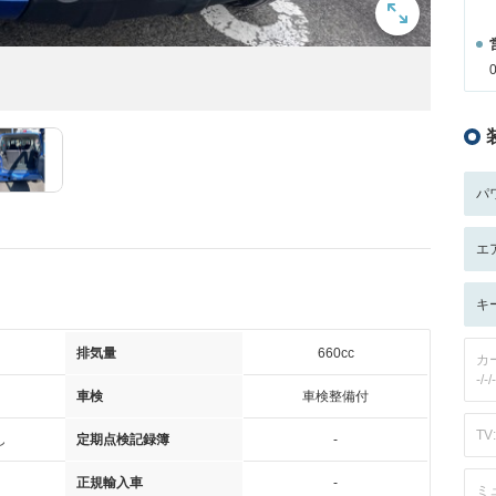
パ
エ
キ
排気量
660cc
カ
-/-/-
車検
車検整備付
TV:
し
定期点検記録簿
-
正規輸入車
-
ミ