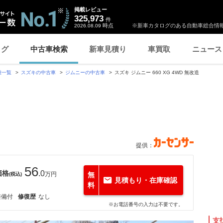
掲載レビュー
325,973
件
時点
※新車カタログのある自動車総合情報
2026.08.09
ログ
中古車検索
新車見積り
車買取
ニュース
種一覧
スズキの中古車
ジムニーの中古車
スズキ ジムニー 660 XG 4WD 無改造
提供：
56
価格
.0
万円
無
(税込)
見積もり・在庫確認
料
整備付
修復歴
なし
※お電話番号の入力は不要です。
支