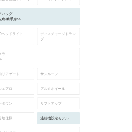
アバッグ
席/助手席/-/-
EDヘッドライト
ディスチャージドラン
プ
メラ
/-
動リアゲート
サンルーフ
ルエアロ
アルミホイール
ーダウン
リフトアップ
冷地仕様
過給機設定モデル