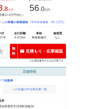
8
56
.8
.0
万円
万円
経費12.8万円含む）
この車種の相場価格
（平均本体価格：85.1万円）
年式
走行距離
車検
修復歴
007年
6.4万km
車検整備付
なし
無
見積もり・在庫確認
料
※お電話番号の入力は不要です。
店舗情報
ノワ自動車
この店舗の中古車在庫一覧
住所
愛知県豊田市貝津町箕輪36