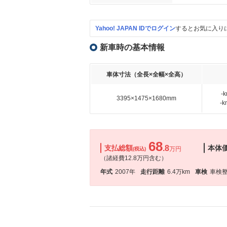
Yahoo! JAPAN IDでログイン
するとお気に入り
新車時の基本情報
車体寸法（全長×全幅×全高）
-
3395×1475×1680mm
-
68
支払総額
.8
本体
万円
(税込)
（諸経費12.8万円含む）
年式
2007年
走行距離
6.4万km
車検
車検