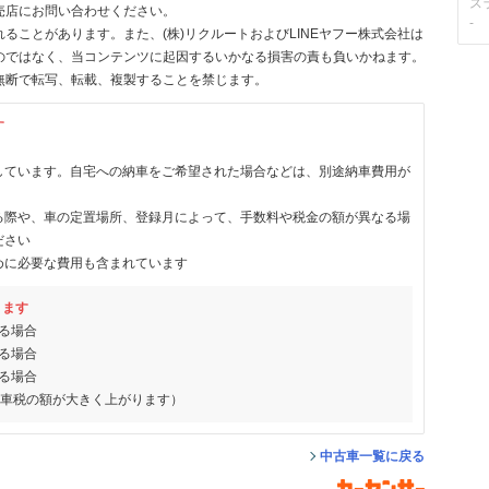
ス
売店にお問い合わせください。
-
ることがあります。また、(株)リクルートおよびLINEヤフー株式会社は
のではなく、当コンテンツに起因するいかなる損害の責も負いかねます。
無断で転写、転載、複製することを禁じます。
す
しています。自宅への納車をご希望された場合などは、別途納車費用が
る際や、車の定置場所、登録月によって、手数料や税金の額が異なる場
ださい
めに必要な費用も含まれています
ります
る場合
る場合
る場合
動車税の額が大きく上がります）
中古車一覧に戻る