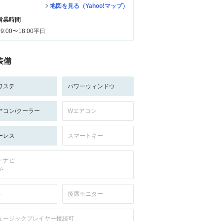
地図を見る（Yahoo!マップ）
営業時間
09:00〜18:00平日
装備
ワステ
パワーウィンドウ
アコン/クーラー
Wエアコン
ーレス
スマートキー
ーナビ
/-
-
後席モニター
ュージックプレイヤー接続可