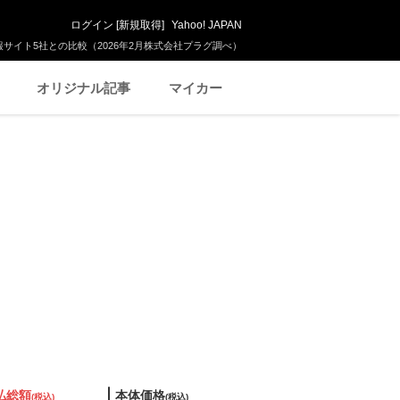
ログイン
[
新規取得
]
Yahoo! JAPAN
サイト5社との比較（2026年2月株式会社プラグ調べ）
オリジナル記事
マイカー
払総額
本体価格
(税込)
(税込)