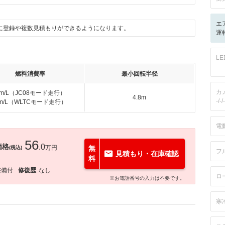
エ
に登録や複数見積もりができるようになります。
運転
L
燃料消費率
最小回転半径
カ
km/L（JC08モード走行）
4.8m
-/-/-
km/L（WLTCモード走行）
電
56
価格
.0
万円
無
(税込)
フ
見積もり・在庫確認
料
整備付
修復歴
なし
ロ
※お電話番号の入力は不要です。
寒