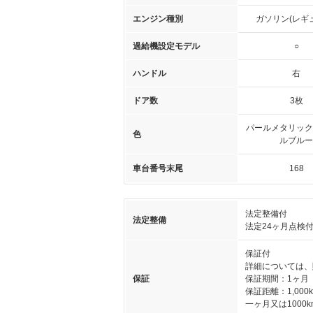
エンジン種別
ガソリン(レギ
過給機設定モデル
○
ハンドル
右
ドア数
3枚
パールメタリック
色
ルブルー
車台番号末尾
168
法定整備付
法定整備
法定24ヶ月点検
保証付
詳細については、
保証
保証期間：1ヶ月
保証距離：1,000
一ヶ月又は1000k