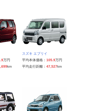
スズキ エブリイ
.9
万円
平均本体価格：
105.9
万円
,699
km
平均走行距離：
47,527
km