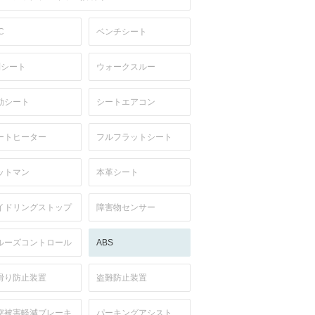
C
ベンチシート
列シート
ウォークスルー
動シート
シートエアコン
ートヒーター
フルフラットシート
ットマン
本革シート
イドリングストップ
障害物センサー
ルーズコントロール
ABS
滑り防止装置
盗難防止装置
突被害軽減ブレーキ
パーキングアシスト