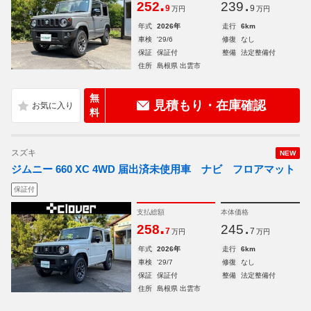
.
.
252
239
9
9
万円
万円
年式
2026年
走行
6km
車検
'29/6
修復
なし
保証
保証付
整備
法定整備付
住所
島根県 出雲市
無
見積もり・在庫確認
料
スズキ
NEW
ジムニー 660 XC 4WD 届出済未使用車 ナビ フロアマット
保証付
支払総額
本体価格
.
.
258
245
7
7
万円
万円
年式
2026年
走行
6km
車検
'29/7
修復
なし
保証
保証付
整備
法定整備付
住所
島根県 出雲市