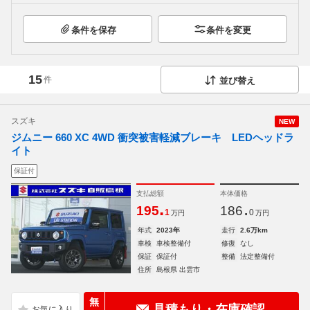
条件を保存
条件を変更
15
件
並び替え
スズキ
NEW
ジムニー 660 XC 4WD 衝突被害軽減ブレーキ LEDヘッドラ
イト
保証付
支払総額
本体価格
.
.
195
186
1
0
万円
万円
年式
2023年
走行
2.6万km
車検
車検整備付
修復
なし
保証
保証付
整備
法定整備付
住所
島根県 出雲市
無
見積もり・在庫確認