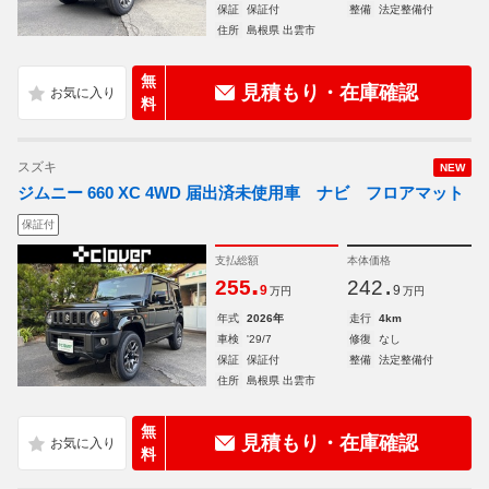
保証
保証付
整備
法定整備付
住所
島根県 出雲市
無
見積もり・在庫確認
料
スズキ
NEW
ジムニー 660 XC 4WD 届出済未使用車 ナビ フロアマット
保証付
支払総額
本体価格
.
.
255
242
9
9
万円
万円
年式
2026年
走行
4km
車検
'29/7
修復
なし
保証
保証付
整備
法定整備付
住所
島根県 出雲市
無
見積もり・在庫確認
料