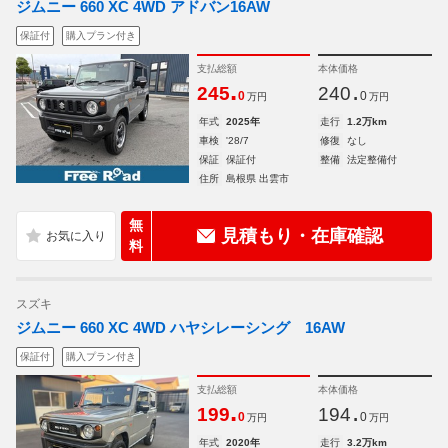
ジムニー 660 XC 4WD アドバン16AW
保証付
購入プラン付き
支払総額
本体価格
.
.
245
240
0
0
万円
万円
年式
2025年
走行
1.2万km
車検
'28/7
修復
なし
保証
保証付
整備
法定整備付
住所
島根県 出雲市
無
見積もり・在庫確認
料
スズキ
ジムニー 660 XC 4WD ハヤシレーシング 16AW
保証付
購入プラン付き
支払総額
本体価格
.
.
199
194
0
0
万円
万円
年式
2020年
走行
3.2万km