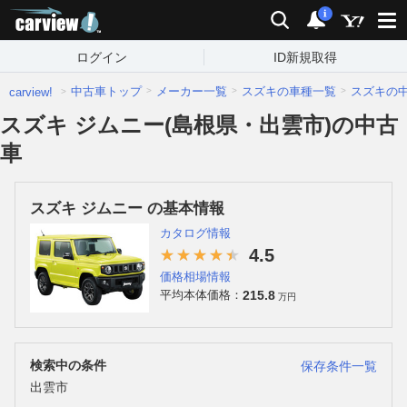
carview!
検索
通知
i
ログイン
ID新規取得
中古車トップ
メーカー一覧
スズキの車種一覧
スズキの
carview!
スズキ ジムニー(島根県・出雲市)の中古
車
スズキ ジムニー の基本情報
カタログ情報
4.5
価格相場情報
215.8
平均本体価格：
万円
検索中の条件
保存条件一覧
出雲市