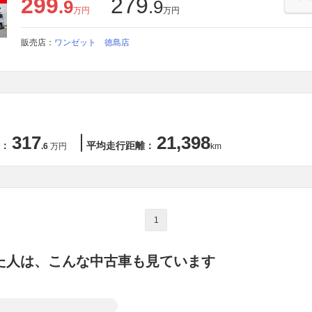
299
279
.9
.9
万円
万円
販売店：
ワンゼット 徳島店
317
21,398
：
平均走行距離：
.6
万円
km
1
た人は、こんな中古車も見ています