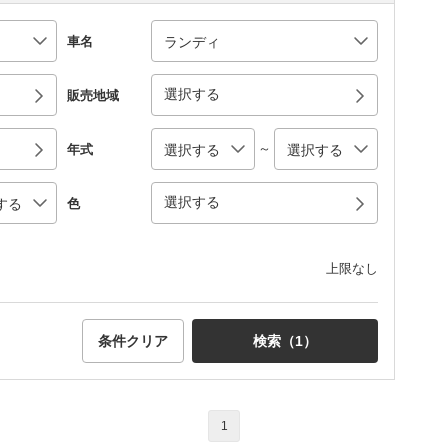
車名
選択する
販売地域
～
年式
選択する
色
上限なし
条件クリア
検索（
1
）
1