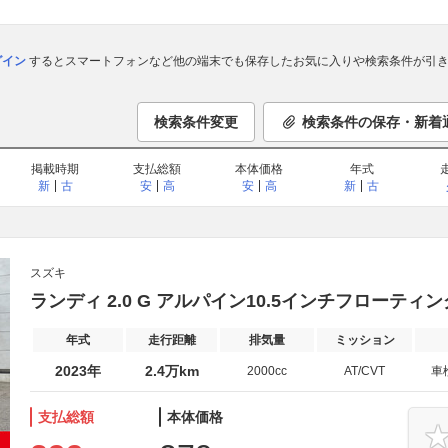
ログイン
するとスマートフォンなど他の端末でも保存したお気に入りや検索条件が引き
検索条件変更
検索条件の保存・新着
掲載時期
支払総額
本体価格
年式
新
古
安
高
安
高
新
古
スズキ
ランディ 2.0 G アルパイン10.5インチフローティン
年式
走行距離
排気量
ミッション
2023年
2.4万km
2000cc
AT/CVT
車
支払総額
本体価格