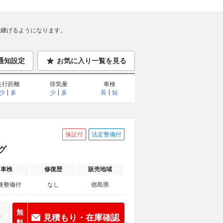
継げるようになります。
通知設定
お気に入り一覧を見る
走行距離
排気量
車検
少
多
少
多
長
短
保証付
法定整備付
グ
車検
修復歴
販売地域
検整備付
なし
徳島県
無
見積もり・在庫確認
料