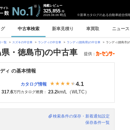
掲載レビュー
325,855
件
時点
※新車カタログのある自動車総合情報
2026.08.06
ログ
中古車検索
新車見積り
車買取
ニュース
種一覧
スズキの中古車
ランディの中古車
ランディ(徳島県)の中古車
ランディ(徳島市)
島県・徳島市)の中古車
提供：
ンディ の基本情報
4.1
カタログ情報
317.6
23.2
km/L（WLTC）
：
万円
カタログ燃費：
検索条件の保存・新着通知設定
保存条件一覧