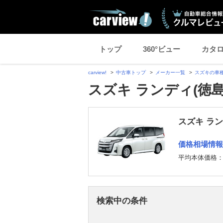
トップ
360°ビュー
カタ
carview!
中古車トップ
メーカー一覧
スズキの車
スズキ ランディ(徳
スズキ ラ
価格相場情報
平均本体価格
検索中の条件