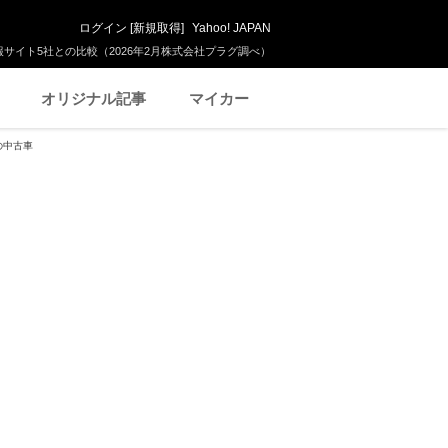
ログイン
[
新規取得
]
Yahoo! JAPAN
サイト5社との比較（2026年2月株式会社プラグ調べ）
オリジナル記事
マイカー
の中古車