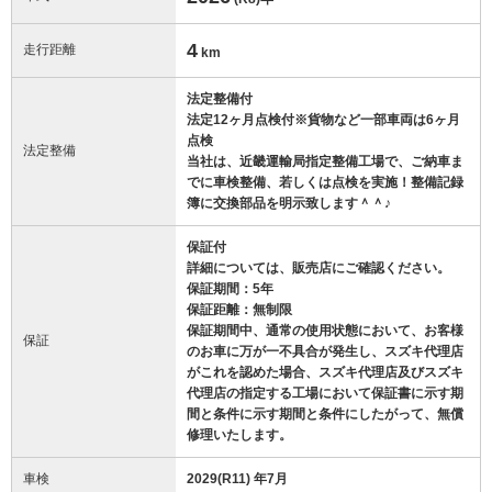
4
走行距離
km
法定整備付
法定12ヶ月点検付※貨物など一部車両は6ヶ月
点検
法定整備
当社は、近畿運輸局指定整備工場で、ご納車ま
でに車検整備、若しくは点検を実施！整備記録
簿に交換部品を明示致します＾＾♪
保証付
詳細については、販売店にご確認ください。
保証期間：5年
保証距離：無制限
保証期間中、通常の使用状態において、お客様
保証
のお車に万が一不具合が発生し、スズキ代理店
がこれを認めた場合、スズキ代理店及びスズキ
代理店の指定する工場において保証書に示す期
間と条件に示す期間と条件にしたがって、無償
修理いたします。
車検
2029(R11) 年7月