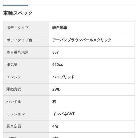
車種スペック
ボディタイプ
軽自動車
ボディタイプ色
アーバンブラウンパールメタリック
車台番号末尾
337
排気量
660cc
エンジン
ハイブリッド
駆動方式
2WD
ハンドル
右
ミッション
インパネCVT
乗車定員
4名