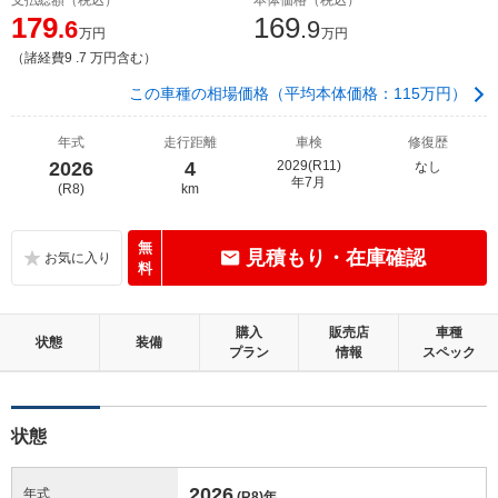
179
169
.6
.9
万円
万円
（諸経費9 .7 万円含む）
この車種の相場価格（平均本体価格：115万円）
年式
走行距離
車検
修復歴
2026
4
2029(R11)
なし
年7月
(R8)
km
無
見積もり・在庫確認
料
購入
販売店
車種
状態
装備
プラン
情報
スペック
状態
2026
年式
(R8)
年