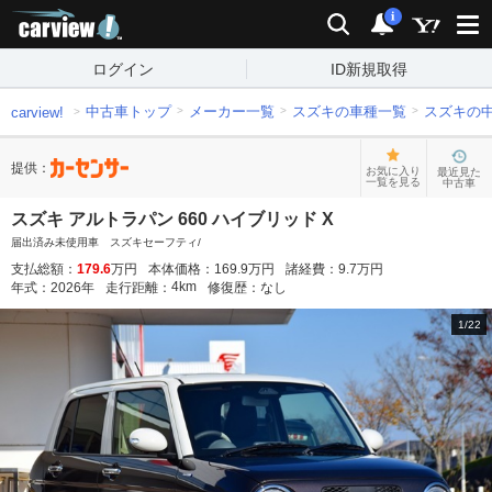
carview!
検索
通知
i
ログイン
ID新規取得
中古車トップ
メーカー一覧
スズキの車種一覧
スズキの
carview!
提供：
お気に入り
最近見た
一覧を見る
中古車
スズキ アルトラパン 660 ハイブリッド X
届出済み未使用車 スズキセーフティ/
支払総額：
179.6
万円
本体価格：
169.9
万円
諸経費：
9.7
万円
4
km
年式：
2026
年
走行距離：
修復歴：
なし
1
/
22