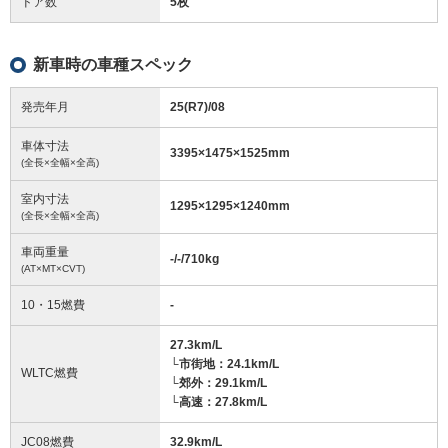
ドア数
5枚
新車時の車種スペック
発売年月
25(R7)/08
車体寸法
3395
×
1475
×
1525
mm
(全長×全幅×全高)
室内寸法
1295
×
1295
×
1240
mm
(全長×全幅×全高)
車両重量
-/-/710
kg
(AT×MT×CVT)
10・15燃費
-
27.3km/L
└市街地：24.1km/L
WLTC燃費
└郊外：29.1km/L
└高速：27.8km/L
JC08燃費
32.9km/L