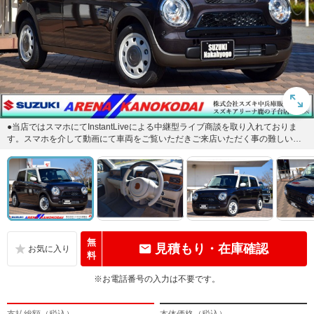
●当店ではスマホにてInstantLiveによる中継型ライブ商談を取り入れておりま
す。スマホを介して動画にて車両をご覧いただきご来店いただく事の難しい遠
方のお客様にも安心...
無
見積もり・在庫確認
料
※お電話番号の入力は不要です。
支払総額（税込）
本体価格（税込）