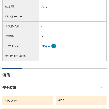
修復歴
なし
ワンオーナー
-
正規輸入車
-
禁煙車
○
リサイクル
リ済込
定期点検記録簿
-
装備
安全装備
ABS
パワステ