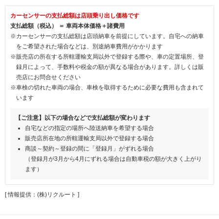
カーセンサーの支払総額は店頭乗り出し価格です
支払総額（税込） ＝ 車両本体価格＋諸費用
※カーセンサーの支払総額は店頭納車を前提にしています。自宅への納車
をご希望された場合などは、別途納車費用がかかります
※販売店の所在する所轄運輸支局以外で登録する際や、車の定置場所、登
録月によって、手数料や税金の額が異なる場合があります。詳しくは販
売店にお問合せください
※車検の切れた車両の場合、車検を取得するために必要な費用も含まれて
います
【ご注意】以下の場合などで支払総額が変わります
自宅などの指定の場所へ陸送納車を希望する場合
販売店所在地の所轄運輸支局以外で登録する場合
商談～契約～登録の間に「登録月」がずれる場合
（登録月が3月から4月にずれる場合は自動車税の額が大きく上がり
ます）
[ 情報提供：(株)リクルート ]