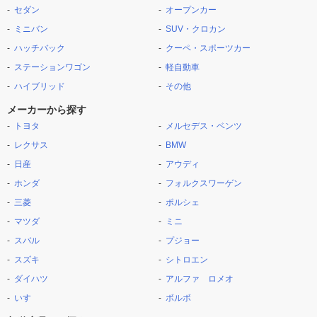
セダン
オープンカー
ミニバン
SUV・クロカン
ハッチバック
クーペ・スポーツカー
ステーションワゴン
軽自動車
ハイブリッド
その他
メーカーから探す
トヨタ
メルセデス・ベンツ
レクサス
BMW
日産
アウディ
ホンダ
フォルクスワーゲン
三菱
ポルシェ
マツダ
ミニ
スバル
プジョー
スズキ
シトロエン
ダイハツ
アルファ ロメオ
いすゞ
ボルボ