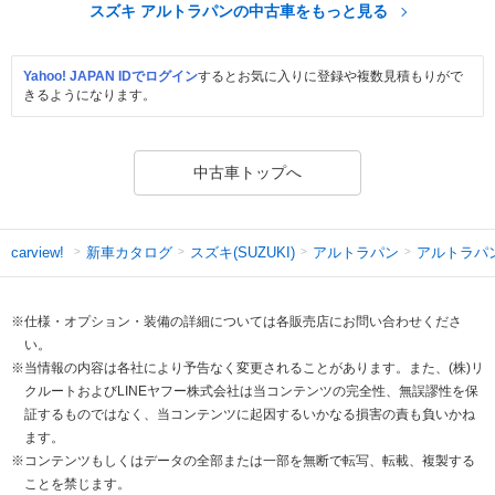
スズキ アルトラパンの中古車をもっと見る
Yahoo! JAPAN IDでログイン
するとお気に入りに登録や複数見積もりがで
きるようになります。
中古車トップへ
新車カタログ
スズキ(SUZUKI)
アルトラパン
アルトラパ
carview!
※仕様・オプション・装備の詳細については各販売店にお問い合わせくださ
い。
※当情報の内容は各社により予告なく変更されることがあります。また、(株)リ
クルートおよびLINEヤフー株式会社は当コンテンツの完全性、無誤謬性を保
証するものではなく、当コンテンツに起因するいかなる損害の責も負いかね
ます。
※コンテンツもしくはデータの全部または一部を無断で転写、転載、複製する
ことを禁じます。