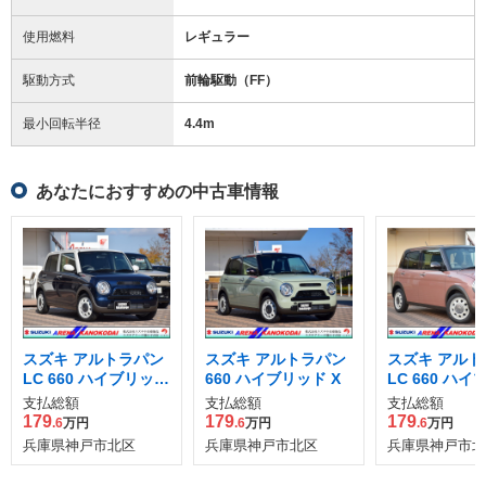
使用燃料
レギュラー
駆動方式
前輪駆動（FF）
最小回転半径
4.4
m
あなたにおすすめの中古車情報
スズキ アルトラパン
スズキ アルトラパン
スズキ アルト
LC 660 ハイブリッド
660 ハイブリッド X
LC 660 ハ
X
X
支払総額
支払総額
支払総額
179
179
179
.6
万円
.6
万円
.6
万円
兵庫県神戸市北区
兵庫県神戸市北区
兵庫県神戸市北