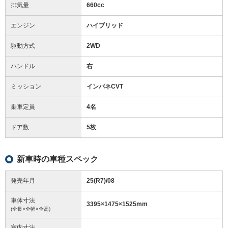
排気量
660cc
エンジン
ハイブリッド
駆動方式
2WD
ハンドル
右
ミッション
インパネCVT
乗車定員
4名
ドア数
5枚
新車時の車種スペック
発売年月
25(R7)/08
車体寸法
3395
×
1475
×
1525
mm
(全長×全幅×全高)
室内寸法