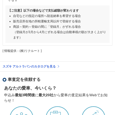
【ご注意】以下の場合などで支払総額が変わります
自宅などの指定の場所へ陸送納車を希望する場合
販売店所在地の所轄運輸支局以外で登録する場合
商談～契約～登録の間に「登録月」がずれる場合
（登録月が3月から4月にずれる場合は自動車税の額が大きく上がり
ます）
[ 情報提供：(株)リクルート ]
スズキ アルトラパンのカタログを見る
車査定を依頼する
あなたの愛車、今いくら？
申込み
最短3時間後
に
最大20社
から愛車の査定結果をWebでお知
らせ！