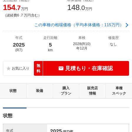
154
148
.7
.0
万円
万円
（諸経費6 .7 万円含む）
この車種の相場価格（平均本体価格：115万円）
年式
走行距離
車検
修復歴
2025
5
2028(R10)
なし
年12月
(R7)
km
無
見積もり・在庫確認
料
購入
販売店
車種
状態
装備
プラン
情報
スペック
状態
2025
年式
(R7)
年