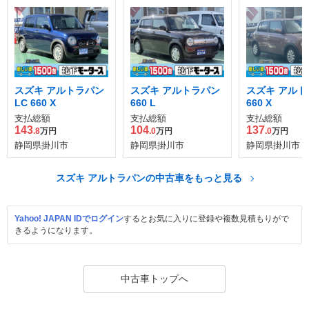
スズキ アルトラパン
スズキ アルトラパン
スズキ アルト
LC 660 X
660 L
660 X
支払総額
支払総額
支払総額
143
104
137
.8
万円
.0
万円
.0
万円
静岡県掛川市
静岡県掛川市
静岡県掛川市
スズキ アルトラパンの中古車をもっと見る
Yahoo! JAPAN IDでログイン
するとお気に入りに登録や複数見積もりがで
きるようになります。
中古車トップへ