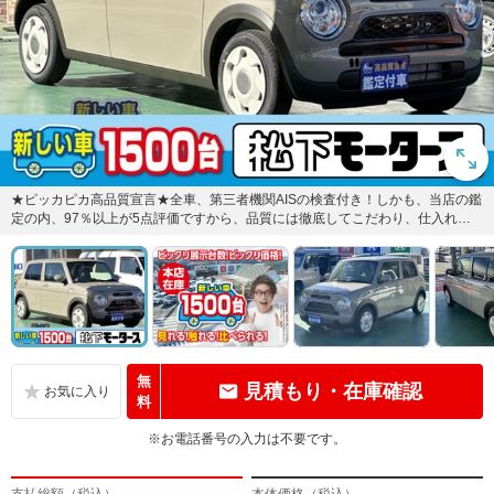
★ピッカピカ高品質宣言★全車、第三者機関AISの検査付き！しかも、当店の鑑
定の内、97％以上が5点評価ですから、品質には徹底してこだわり、仕入れ、
管理を行っております。
無
見積もり・在庫確認
料
※お電話番号の入力は不要です。
支払総額（税込）
本体価格（税込）