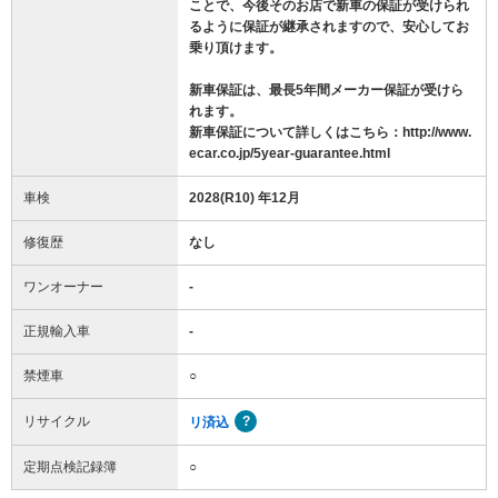
ことで、今後そのお店で新車の保証が受けられ
るように保証が継承されますので、安心してお
乗り頂けます。
新車保証は、最長5年間メーカー保証が受けら
れます。
新車保証について詳しくはこちら：http://www.
ecar.co.jp/5year-guarantee.html
車検
2028(R10) 年12月
修復歴
なし
ワンオーナー
-
正規輸入車
-
禁煙車
○
リサイクル
リ済込
定期点検記録簿
○