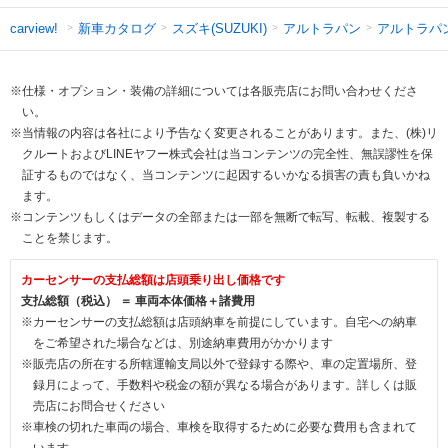
新車カタログ
スズキ(SUZUKI)
アルトラパン
アルトラパ
carview!
※仕様・オプション・装備の詳細については各販売店にお問い合わせくださ
い。
※当情報の内容は各社により予告なく変更されることがあります。また、(株)リ
クルートおよびLINEヤフー株式会社は当コンテンツの完全性、無誤謬性を保
証するものではなく、当コンテンツに起因するいかなる損害の責も負いかね
ます。
※コンテンツもしくはデータの全部または一部を無断で転写、転載、複製する
ことを禁じます。
カーセンサーの支払総額は店頭乗り出し価格です
支払総額（税込） ＝ 車両本体価格＋諸費用
※カーセンサーの支払総額は店頭納車を前提にしています。自宅への納車
をご希望された場合などは、別途納車費用がかかります
※販売店の所在する所轄運輸支局以外で登録する際や、車の定置場所、登
録月によって、手数料や税金の額が異なる場合があります。詳しくは販
売店にお問合せください
※車検の切れた車両の場合、車検を取得するために必要な費用も含まれて
います