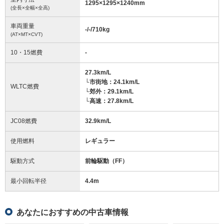
1295
×
1295
×
1240
mm
(全長×全幅×全高)
車両重量
-/-/710
kg
(AT×MT×CVT)
10・15燃費
-
27.3km/L
└市街地：24.1km/L
WLTC燃費
└郊外：29.1km/L
└高速：27.8km/L
JC08燃費
32.9km/L
使用燃料
レギュラー
駆動方式
前輪駆動（FF）
最小回転半径
4.4
m
あなたにおすすめの中古車情報