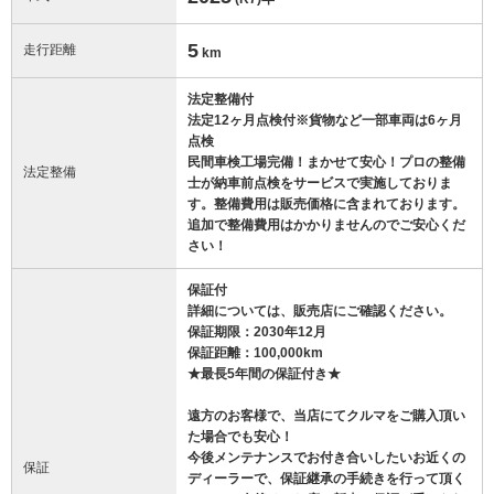
5
走行距離
km
法定整備付
法定12ヶ月点検付※貨物など一部車両は6ヶ月
点検
民間車検工場完備！まかせて安心！プロの整備
法定整備
士が納車前点検をサービスで実施しておりま
す。整備費用は販売価格に含まれております。
追加で整備費用はかかりませんのでご安心くだ
さい！
保証付
詳細については、販売店にご確認ください。
保証期限：2030年12月
保証距離：100,000km
★最長5年間の保証付き★
遠方のお客様で、当店にてクルマをご購入頂い
た場合でも安心！
今後メンテナンスでお付き合いしたいお近くの
保証
ディーラーで、保証継承の手続きを行って頂く