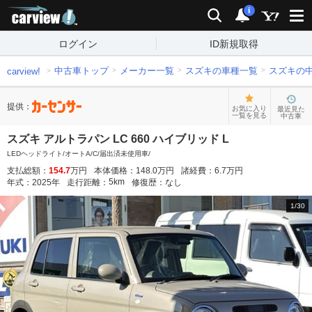
carview!
検索
通知
i
ログイン
ID新規取得
中古車トップ
メーカー一覧
スズキの車種一覧
スズキの
carview!
提供：
お気に入り
最近見た
一覧を見る
中古車
スズキ アルトラパン LC 660 ハイブリッド L
LEDヘッドライト/オートA/C/届出済未使用車/
支払総額：
154.7
万円
本体価格：
148.0
万円
諸経費：
6.7
万円
5
km
年式：
2025
年
走行距離：
修復歴：
なし
1
/
30