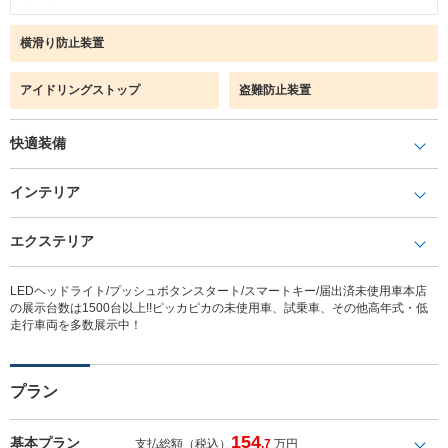
横滑り防止装置
アイドリングストップ
盗難防止装置
快適装備
インテリア
エクステリア
LEDヘッドライト/プッシュボタンスタート/スマートキー/届出済未使用車本店
の展示台数は1500台以上!!ピッカピカの未使用車、試乗車、その他高年式・低
走行車両を多数展示中！
プラン
154
基本プラン
支払総額（税込）
.7
万円