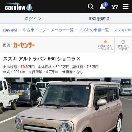
carview!
検索
通知
i
ログイン
ID新規取得
中古車トップ
メーカー一覧
スズキの車種一覧
スズキの
carview!
提供：
お気に入り
最近見た
一覧を見る
中古車
スズキ アルトラパン 660 ショコラ X
支払総額：
69.8
万円
本体価格：
62.2
万円
諸経費：
7.6
万円
年式：
2014
年
走行距離：
4.7
万km
修復歴：
なし
1
/
20