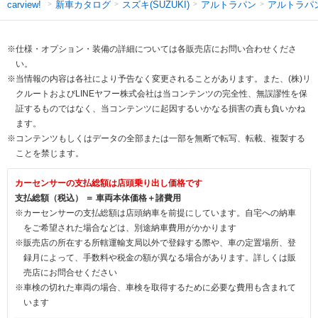
新車カタログ
スズキ(SUZUKI)
アルトラパン
アルトラパ
carview!
※仕様・オプション・装備の詳細については各販売店にお問い合わせくださ
い。
※当情報の内容は各社により予告なく変更されることがあります。また、(株)リ
クルートおよびLINEヤフー株式会社は当コンテンツの完全性、無誤謬性を保
証するものではなく、当コンテンツに起因するいかなる損害の責も負いかね
ます。
※コンテンツもしくはデータの全部または一部を無断で転写、転載、複製する
ことを禁じます。
カーセンサーの支払総額は店頭乗り出し価格です
支払総額（税込） ＝ 車両本体価格＋諸費用
※カーセンサーの支払総額は店頭納車を前提にしています。自宅への納車
をご希望された場合などは、別途納車費用がかかります
※販売店の所在する所轄運輸支局以外で登録する際や、車の定置場所、登
録月によって、手数料や税金の額が異なる場合があります。詳しくは販
売店にお問合せください
※車検の切れた車両の場合、車検を取得するために必要な費用も含まれて
います