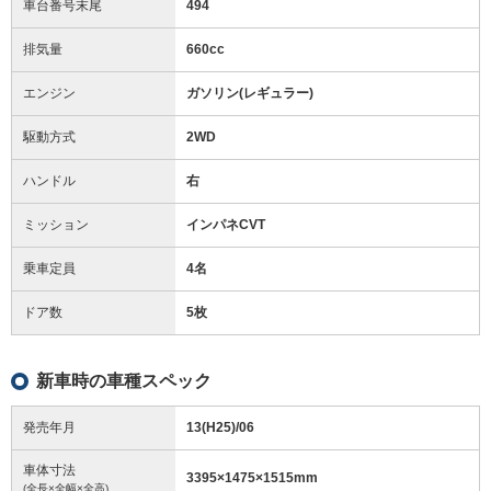
車台番号末尾
494
排気量
660cc
エンジン
ガソリン(レギュラー)
駆動方式
2WD
ハンドル
右
ミッション
インパネCVT
乗車定員
4名
ドア数
5枚
新車時の車種スペック
発売年月
13(H25)/06
車体寸法
3395
×
1475
×
1515
mm
(全長×全幅×全高)