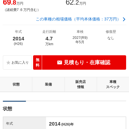
69
62
.8
.2
万円
万円
（諸経費7 .6 万円含む）
この車種の相場価格（平均本体価格：37万円）
年式
走行距離
車検
修復歴
2014
4.7
2027(R9)
なし
年5月
(H26)
万km
無
見積もり・在庫確認
料
販売店
車種
状態
装備
情報
スペック
状態
2014
年式
(H26)
年