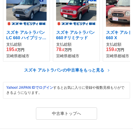
スズキ アルトラパン
スズキ アルトラパン
スズキ アルト
LC 660 ハイブリッド
660 Fリミテッド
660 X
X
支払総額
支払総額
支払総額
195
78
159
.8
万円
.0
万円
.0
万円
宮崎県都城市
宮崎県都城市
宮崎県都城市
スズキ アルトラパンの中古車をもっと見る
Yahoo! JAPAN IDでログイン
するとお気に入りに登録や複数見積もりがで
きるようになります。
中古車トップへ