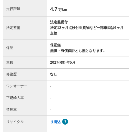
4.7
走行距離
万km
法定整備付
法定整備
法定12ヶ月点検付※貨物など一部車両は6ヶ月
点検
保証無
保証
無償・有償保証とも無となります。
車検
2027(R9) 年5月
修復歴
なし
ワンオーナー
-
正規輸入車
-
禁煙車
-
リサイクル
リ済込