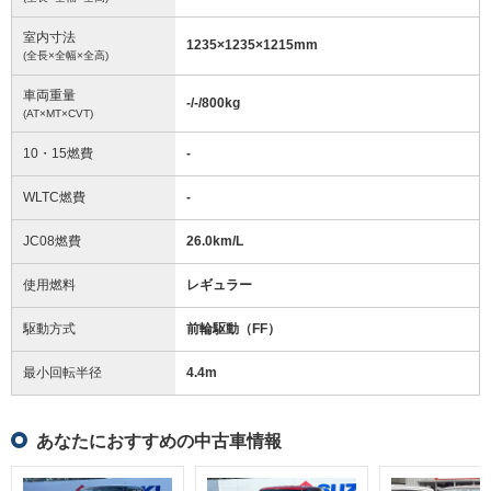
室内寸法
1235
×
1235
×
1215
mm
(全長×全幅×全高)
車両重量
-/-/800
kg
(AT×MT×CVT)
10・15燃費
-
WLTC燃費
-
JC08燃費
26.0km/L
使用燃料
レギュラー
駆動方式
前輪駆動（FF）
最小回転半径
4.4
m
あなたにおすすめの中古車情報