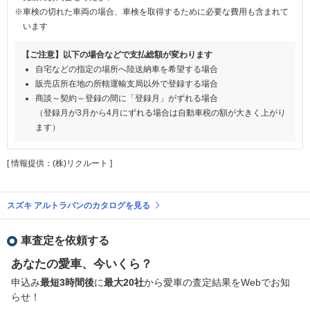
※車検の切れた車両の場合、車検を取得するために必要な費用も含まれて
います
【ご注意】以下の場合などで支払総額が変わります
自宅などの指定の場所へ陸送納車を希望する場合
販売店所在地の所轄運輸支局以外で登録する場合
商談～契約～登録の間に「登録月」がずれる場合
（登録月が3月から4月にずれる場合は自動車税の額が大きく上がり
ます）
[ 情報提供：(株)リクルート ]
スズキ アルトラパンのカタログを見る
車査定を依頼する
あなたの愛車、今いくら？
申込み
最短3時間後
に
最大20社
から愛車の査定結果をWebでお知
らせ！