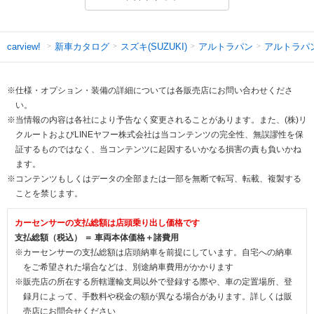
新車カタログ
スズキ(SUZUKI)
アルトラパン
アルトラパ
carview!
※仕様・オプション・装備の詳細については各販売店にお問い合わせくださ
い。
※当情報の内容は各社により予告なく変更されることがあります。また、(株)リ
クルートおよびLINEヤフー株式会社は当コンテンツの完全性、無誤謬性を保
証するものではなく、当コンテンツに起因するいかなる損害の責も負いかね
ます。
※コンテンツもしくはデータの全部または一部を無断で転写、転載、複製する
ことを禁じます。
カーセンサーの支払総額は店頭乗り出し価格です
支払総額（税込） ＝ 車両本体価格＋諸費用
※カーセンサーの支払総額は店頭納車を前提にしています。自宅への納車
をご希望された場合などは、別途納車費用がかかります
※販売店の所在する所轄運輸支局以外で登録する際や、車の定置場所、登
録月によって、手数料や税金の額が異なる場合があります。詳しくは販
売店にお問合せください