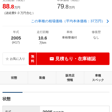
88
79
.8
.8
万円
万円
（諸経費9 .0 万円含む）
この車種の相場価格（平均本体価格：37万円）
年式
走行距離
車検
修復歴
2005
10.6
車検整備付
なし
(H17)
万km
無
見積もり・在庫確認
料
販売店
車種
状態
装備
情報
スペック
状態
2005
年式