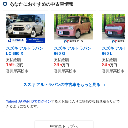
あなたにおすすめの中古車情報
スズキ アルトラパン
スズキ アルトラパン
スズキ アルト
LC 660 X
660 G
660 L
支払総額
支払総額
支払総額
159
39
84
.9
万円
.9
万円
.9
万円
香川県高松市
香川県高松市
香川県高松市
スズキ アルトラパンの中古車をもっと見る
Yahoo! JAPAN IDでログイン
するとお気に入りに登録や複数見積もりがで
きるようになります。
中古車トップへ