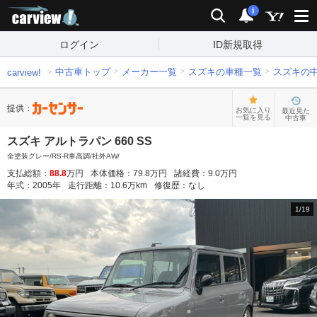
carview!
検索
通知
i
ログイン
ID新規取得
中古車トップ
メーカー一覧
スズキの車種一覧
スズキの
carview!
提供：
お気に入り
最近見た
一覧を見る
中古車
スズキ アルトラパン 660 SS
全塗装グレー/RS-R車高調/社外AW/
支払総額：
88.8
万円
本体価格：
79.8
万円
諸経費：
9.0
万円
年式：
2005
年
走行距離：
10.6
万km
修復歴：
なし
1
/
19