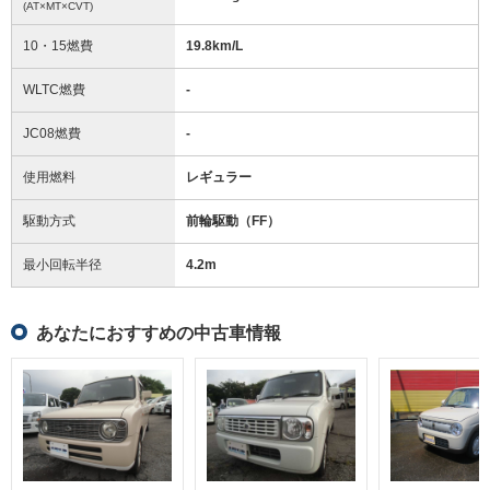
(AT×MT×CVT)
10・15燃費
19.8km/L
WLTC燃費
-
JC08燃費
-
使用燃料
レギュラー
駆動方式
前輪駆動（FF）
最小回転半径
4.2
m
あなたにおすすめの中古車情報