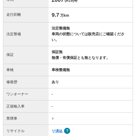
(H19)
年
9.7
走行距離
万km
法定整備無
法定整備
車両の状態については販売店にご確認くださ
い。
保証無
保証
無償・有償保証とも無となります。
車検
車検整備無
修復歴
あり
ワンオーナー
-
正規輸入車
-
禁煙車
○
リサイクル
リ済込