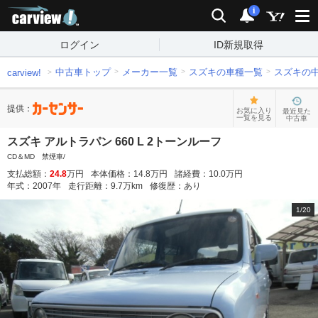
carview!
検索
通知
i
ログイン
ID新規取得
中古車トップ
メーカー一覧
スズキの車種一覧
スズキの
carview!
提供：
お気に入り
最近見た
一覧を見る
中古車
スズキ アルトラパン 660 L 2トーンルーフ
CD＆MD 禁煙車/
支払総額：
24.8
万円
本体価格：
14.8
万円
諸経費：
10.0
万円
年式：
2007
年
走行距離：
9.7
万km
修復歴：
あり
1
/
20