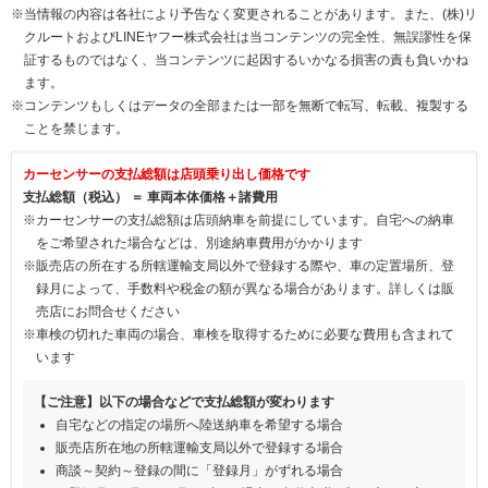
※当情報の内容は各社により予告なく変更されることがあります。また、(株)リ
クルートおよびLINEヤフー株式会社は当コンテンツの完全性、無誤謬性を保
証するものではなく、当コンテンツに起因するいかなる損害の責も負いかね
ます。
※コンテンツもしくはデータの全部または一部を無断で転写、転載、複製する
ことを禁じます。
カーセンサーの支払総額は店頭乗り出し価格です
支払総額（税込） ＝ 車両本体価格＋諸費用
※カーセンサーの支払総額は店頭納車を前提にしています。自宅への納車
をご希望された場合などは、別途納車費用がかかります
※販売店の所在する所轄運輸支局以外で登録する際や、車の定置場所、登
録月によって、手数料や税金の額が異なる場合があります。詳しくは販
売店にお問合せください
※車検の切れた車両の場合、車検を取得するために必要な費用も含まれて
います
【ご注意】以下の場合などで支払総額が変わります
自宅などの指定の場所へ陸送納車を希望する場合
販売店所在地の所轄運輸支局以外で登録する場合
商談～契約～登録の間に「登録月」がずれる場合