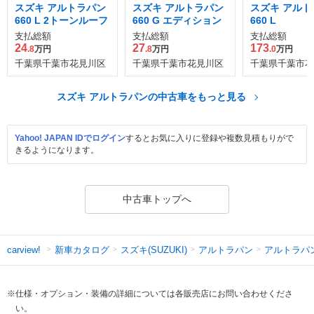
スズキ アルトラパン
スズキ アルトラパン
スズキ アルト
660 L 2トーンルーフ
660 G エディション
660 L
支払総額
支払総額
支払総額
24
27
173
.8
万円
.8
万円
.0
万円
千葉県千葉市花見川区
千葉県千葉市花見川区
千葉県千葉市花
スズキ アルトラパンの中古車をもっと見る
Yahoo! JAPAN IDでログイン
するとお気に入りに登録や複数見積もりがで
きるようになります。
中古車トップへ
新車カタログ
スズキ(SUZUKI)
アルトラパン
アルトラパ
carview!
※仕様・オプション・装備の詳細については各販売店にお問い合わせくださ
い。