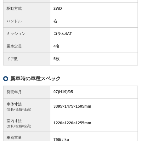
駆動方式
2WD
ハンドル
右
ミッション
コラム4AT
乗車定員
4名
ドア数
5枚
新車時の車種スペック
発売年月
07(H19)/05
車体寸法
3395
×
1475
×
1505
mm
(全長×全幅×全高)
室内寸法
1220
×
1220
×
1255
mm
(全長×全幅×全高)
車両重量
790/-/-
kg