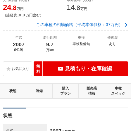
24
14
.8
.8
万円
万円
（諸経費10 .0 万円含む）
この車種の相場価格（平均本体価格：37万円）
年式
走行距離
車検
修復歴
2007
9.7
車検整備無
あり
(H19)
万km
無
見積もり・在庫確認
料
購入
販売店
車種
状態
装備
プラン
情報
スペック
状態
2007
年式