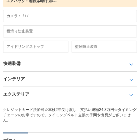
エアバック：運転席/助手席/-/-
カメラ：-/-/-/-
横滑り防止装置
アイドリングストップ
盗難防止装置
快適装備
インテリア
エクステリア
クレジットカード決済可☆車検2年受け渡し 支払い総額24.8万円☆タイミング
チェーンのお車ですので、タイミングベルト交換の手間や出費がございませ
ん。