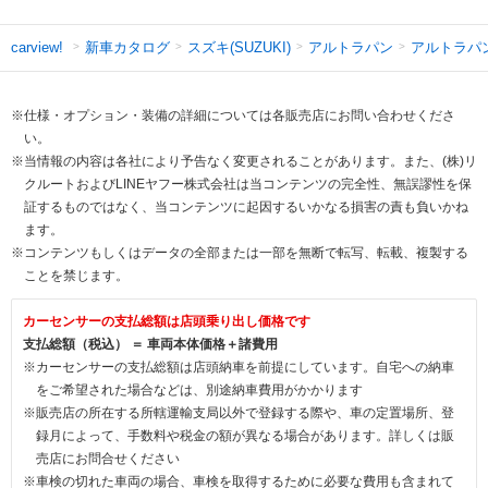
新車カタログ
スズキ(SUZUKI)
アルトラパン
アルトラパ
carview!
※仕様・オプション・装備の詳細については各販売店にお問い合わせくださ
い。
※当情報の内容は各社により予告なく変更されることがあります。また、(株)リ
クルートおよびLINEヤフー株式会社は当コンテンツの完全性、無誤謬性を保
証するものではなく、当コンテンツに起因するいかなる損害の責も負いかね
ます。
※コンテンツもしくはデータの全部または一部を無断で転写、転載、複製する
ことを禁じます。
カーセンサーの支払総額は店頭乗り出し価格です
支払総額（税込） ＝ 車両本体価格＋諸費用
※カーセンサーの支払総額は店頭納車を前提にしています。自宅への納車
をご希望された場合などは、別途納車費用がかかります
※販売店の所在する所轄運輸支局以外で登録する際や、車の定置場所、登
録月によって、手数料や税金の額が異なる場合があります。詳しくは販
売店にお問合せください
※車検の切れた車両の場合、車検を取得するために必要な費用も含まれて