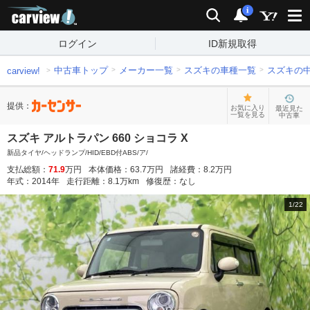
carview!
検索
通知
i
ログイン
ID新規取得
中古車トップ
メーカー一覧
スズキの車種一覧
スズキの
carview!
提供：
お気に入り
最近見た
一覧を見る
中古車
スズキ アルトラパン 660 ショコラ X
新品タイヤ/ヘッドランプ/HID/EBD付ABS/ア/
支払総額：
71.9
万円
本体価格：
63.7
万円
諸経費：
8.2
万円
年式：
2014
年
走行距離：
8.1
万km
修復歴：
なし
1
/
22