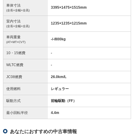
車体寸法
3395
×
1475
×
1515
mm
(全長×全幅×全高)
室内寸法
1235
×
1235
×
1215
mm
(全長×全幅×全高)
車両重量
-/-/800
kg
(AT×MT×CVT)
10・15燃費
-
WLTC燃費
-
JC08燃費
26.0km/L
使用燃料
レギュラー
駆動方式
前輪駆動（FF）
最小回転半径
4.4
m
あなたにおすすめの中古車情報