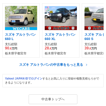
スズキ アルトラパン
スズキ アルトラパン
スズキ アルト
660 L
660 XL
660 S
支払総額
支払総額
支払総額
90
28
39
.8
万円
.8
万円
.8
万円
栃木県宇都宮市
栃木県宇都宮市
栃木県宇都宮市
スズキ アルトラパンの中古車をもっと見る
Yahoo! JAPAN IDでログイン
するとお気に入りに登録や複数見積もりがで
きるようになります。
中古車トップへ