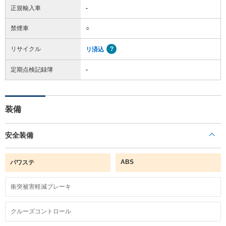
正規輸入車
-
禁煙車
○
リサイクル
リ済込
定期点検記録簿
-
装備
安全装備
ABS
パワステ
衝突被害軽減ブレーキ
クルーズコントロール