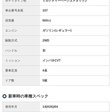
ボディタイプ色
ミルクティーベージュメタリック
車台番号末尾
107
排気量
660cc
エンジン
ガソリン(レギュラー)
駆動方式
2WD
ハンドル
右
ミッション
インパネCVT
乗車定員
4名
ドア数
5枚
新車時の車種スペック
発売年月
14(H26)/04