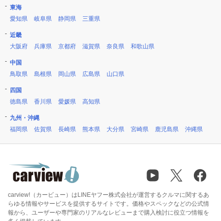
東海
愛知県
岐阜県
静岡県
三重県
近畿
大阪府
兵庫県
京都府
滋賀県
奈良県
和歌山県
中国
鳥取県
島根県
岡山県
広島県
山口県
四国
徳島県
香川県
愛媛県
高知県
九州・沖縄
福岡県
佐賀県
長崎県
熊本県
大分県
宮崎県
鹿児島県
沖縄県
carview!（カービュー）はLINEヤフー株式会社が運営するクルマに関するあ
らゆる情報やサービスを提供するサイトです。価格やスペックなどの公式情
報から、ユーザーや専門家のリアルなレビューまで購入検討に役立つ情報を