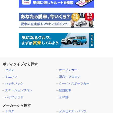
ボディタイプから探す
セダン
オープンカー
ミニバン
SUV・クロカン
ハッチバック
クーペ・スポーツカー
ステーションワゴン
軽自動車
ハイブリッド
その他
メーカーから探す
トヨタ
メルセデス・ベンツ