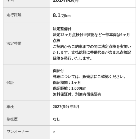
(H26)
年
8.1
走行距離
万km
法定整備付
法定12ヶ月点検付※貨物など一部車両は6ヶ月
点検
法定整備
ご契約からご納車までの間に法定点検を実施い
たします。支払総額に整備代金が含まれ点検記
録簿を発行いたします。
保証付
詳細については、販売店にご確認ください。
保証
保証期間：1ヶ月
保証距離：1,000km
無料保証付、別途有償保証有
車検
2027(R9) 年5月
修復歴
なし
ワンオーナー
○