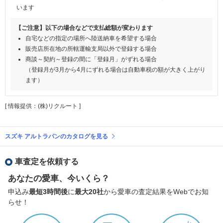
います
【ご注意】以下の場合などで支払総額が変わります
自宅などの指定の場所へ陸送納車を希望する場合
販売店所在地の所轄運輸支局以外で登録する場合
商談～契約～登録の間に「登録月」がずれる場合
（登録月が3月から4月にずれる場合は自動車税の額が大きく上がり
ます）
[ 情報提供：(株)リクルート ]
スズキ アルトラパンのカタログを見る
車査定を依頼する
あなたの愛車、今いくら？
申込み
最短3時間後
に
最大20社
から愛車の査定結果をWebでお知
らせ！