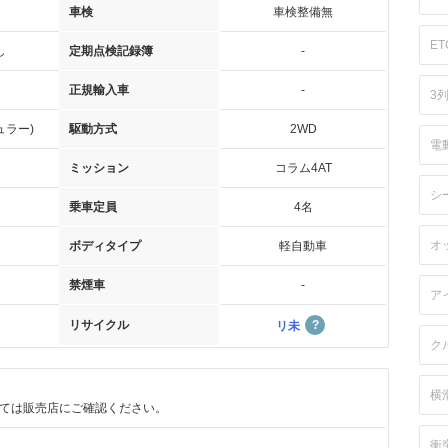
車検
車検整備無
ET
し
定期点検記録簿
-
正規輸入車
-
3
ュラー)
駆動方式
2WD
電
ミッション
コラム4AT
シ
乗車定員
4名
オ
ボディタイプ
軽自動車
禁煙車
-
ア
リサイクル
リ未
ク
横
ては販売店にご確認ください。
衝