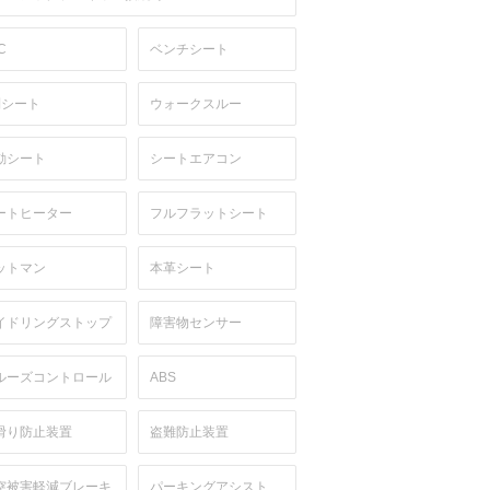
C
ベンチシート
列シート
ウォークスルー
動シート
シートエアコン
ートヒーター
フルフラットシート
ットマン
本革シート
イドリングストップ
障害物センサー
ルーズコントロール
ABS
滑り防止装置
盗難防止装置
突被害軽減ブレーキ
パーキングアシスト