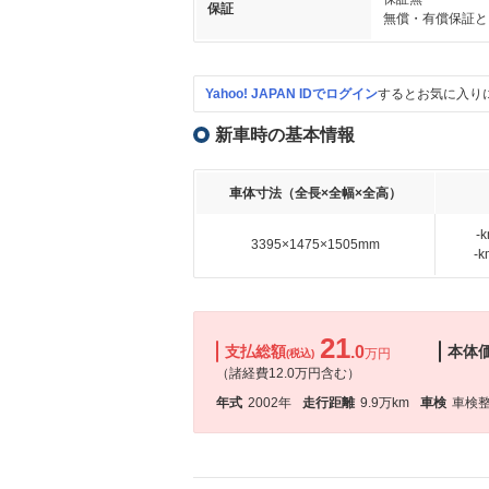
保証
無償・有償保証と
Yahoo! JAPAN IDでログイン
するとお気に入り
新車時の基本情報
車体寸法（全長×全幅×全高）
-
3395×1475×1505mm
-
21
支払総額
.0
本体
万円
(税込)
（諸経費12.0万円含む）
年式
2002年
走行距離
9.9万km
車検
車検