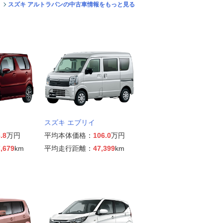
スズキ アルトラパンの中古車情報をもっと見る
スズキ エブリイ
.8
万円
平均本体価格：
106.0
万円
,679
km
平均走行距離：
47,399
km