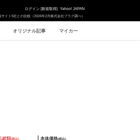
ログイン
[
新規取得
]
Yahoo! JAPAN
サイト5社との比較（2026年2月株式会社プラグ調べ）
オリジナル記事
マイカー
払総額
本体価格
(税込)
(税込)