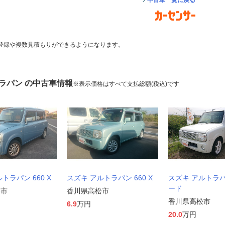
中古車一覧に戻る
登録や複数見積もりができるようになります。
ラパン の中古車情報
※表示価格はすべて支払総額(税込)です
トラパン 660 X
スズキ アルトラパン 660 X
スズキ アルトラパン
ード
松市
香川県高松市
香川県高松市
6.9
万円
20.0
万円