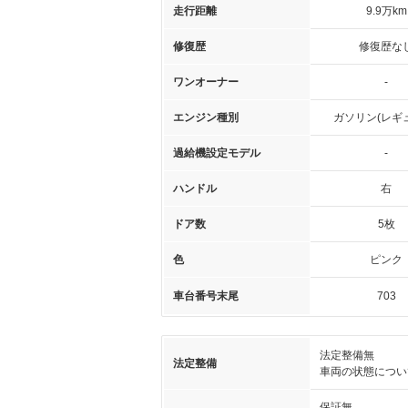
走行距離
9.9万km
修復歴
修復歴な
ワンオーナー
-
エンジン種別
ガソリン(レギ
過給機設定モデル
-
ハンドル
右
ドア数
5枚
色
ピンク
車台番号末尾
703
法定整備無
法定整備
車両の状態につい
保証無