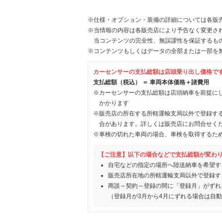
※仕様・オプション・装備の詳細については各販
※当情報の内容は各販売店により予告なく変更され
当コンテンツの完全性、無誤謬性を保証するも
※コンテンツもしくはデータの全部または一部を
カーセンサーの支払総額は店頭乗り出し価格で
支払総額（税込） ＝ 車両本体価格＋諸費用
※カーセンサーの支払総額は店頭納車を前提に
かかります
※販売店の所在する所轄運輸支局以外で登録す
合があります。詳しくは販売店にお問合せく
※車検の切れた車両の場合、車検を取得するた
【ご注意】以下の場合などで支払総額が変わ
自宅などの指定の場所へ陸送納車を希望す
販売店所在地の所轄運輸支局以外で登録す
商談～契約～登録の間に「登録月」がずれ
（登録月が3月から4月にずれる場合は自