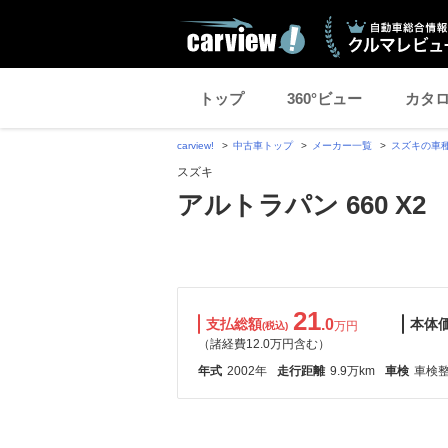
トップ
360°ビュー
カタ
carview!
中古車トップ
メーカー一覧
スズキの車
スズキ
アルトラパン 660 X2
21
支払総額
.0
本体
万円
(税込)
（諸経費12.0万円含む）
年式
2002年
走行距離
9.9万km
車検
車検