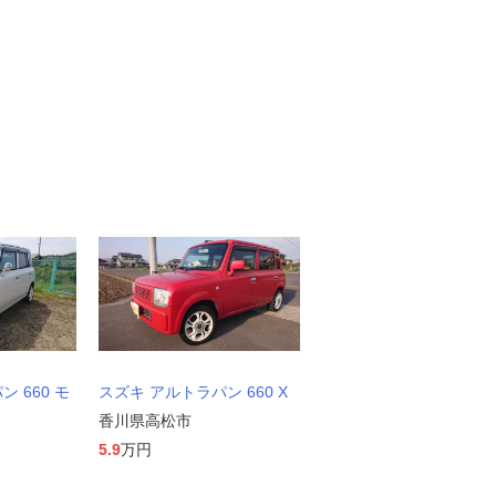
 660 モ
スズキ アルトラパン 660 X
香川県高松市
5.9
万円