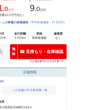
1
9
.0
.0
万円
万円
経費12.0万円含む）
この車種の相場価格
（平均本体価格：37.6万円）
年式
走行距離
車検
修復歴
002年
9.9万km
車検整備無
なし
無
見積もり・在庫確認
料
※お電話番号の入力は不要です。
店舗情報
ZU
この店舗の中古車在庫一覧
住所
香川県高松市林町2169-4