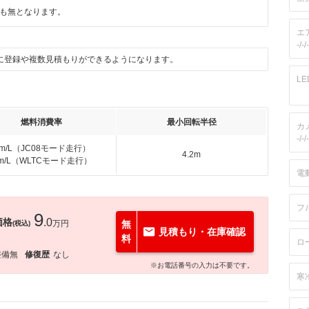
も無となります。
エ
-/-/-
に登録や複数見積もりができるようになります。
L
燃料消費率
最小回転半径
カ
-/-/-
km/L（JC08モード走行）
4.2m
km/L（WLTCモード走行）
電
フ
9
価格
.0
万円
無
(税込)
見積もり・在庫確認
料
ロ
整備無
修復歴
なし
※お電話番号の入力は不要です。
寒