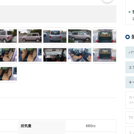
パ
エ
キ
カ
-/-/-
TV:
排気量
660cc
ミ