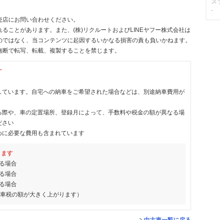
ス
-
売店にお問い合わせください。
ることがあります。また、(株)リクルートおよびLINEヤフー株式会社は
のではなく、当コンテンツに起因するいかなる損害の責も負いかねます。
無断で転写、転載、複製することを禁じます。
す
しています。自宅への納車をご希望された場合などは、別途納車費用が
る際や、車の定置場所、登録月によって、手数料や税金の額が異なる場
ださい
めに必要な費用も含まれています
ります
る場合
る場合
る場合
動車税の額が大きく上がります）