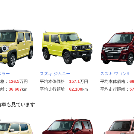
スラー
スズキ ジムニー
スズキ ワゴンR
価格：
126.5
万円
平均本体価格：
157.1
万円
平均本体価格：
66
距離：
36,607
km
平均走行距離：
62,100
km
平均走行距離：
57
古車も見ています