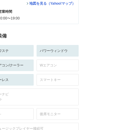
地図を見る（Yahoo!マップ）
営業時間
10:00〜19:00
装備
ワステ
パワーウィンドウ
アコン/クーラー
Wエアコン
ーレス
スマートキー
ーナビ
/-
-
後席モニター
ュージックプレイヤー接続可