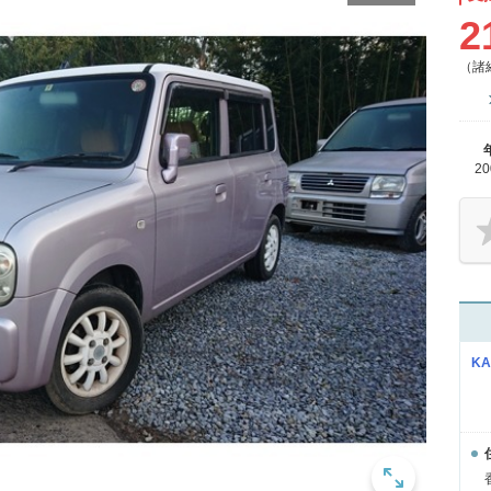
2
（諸
2
KA