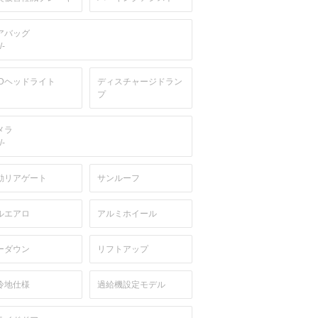
アバッグ
/-
EDヘッドライト
ディスチャージドラン
プ
メラ
/-
動リアゲート
サンルーフ
ルエアロ
アルミホイール
ーダウン
リフトアップ
冷地仕様
過給機設定モデル