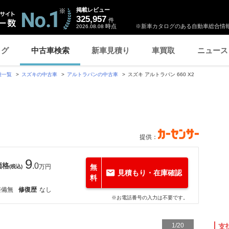
掲載レビュー
325,957
件
時点
※新車カタログのある自動車総合情報
2026.08.08
ログ
中古車検索
新車見積り
車買取
ニュース
種一覧
スズキの中古車
アルトラパンの中古車
スズキ アルトラパン 660 X2
提供：
9
価格
.0
万円
無
(税込)
見積もり・在庫確認
料
整備無
修復歴
なし
※お電話番号の入力は不要です。
1
/
20
支