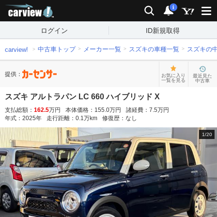
carview!
検索
通知
i
ログイン
ID新規取得
中古車トップ
メーカー一覧
スズキの車種一覧
スズキの
carview!
提供：
お気に入り
最近見た
一覧を見る
中古車
スズキ アルトラパン LC 660 ハイブリッド X
支払総額：
162.5
万円
本体価格：
155.0
万円
諸経費：
7.5
万円
年式：
2025
年
走行距離：
0.1
万km
修復歴：
なし
1
/
20