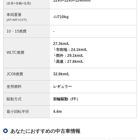
1295
×
1295
×
1240
mm
(全長×全幅×全高)
車両重量
-/-/710
kg
(AT×MT×CVT)
10・15燃費
-
27.3km/L
└市街地：24.1km/L
WLTC燃費
└郊外：29.1km/L
└高速：27.8km/L
JC08燃費
32.9km/L
使用燃料
レギュラー
駆動方式
前輪駆動（FF）
最小回転半径
4.4
m
あなたにおすすめの中古車情報