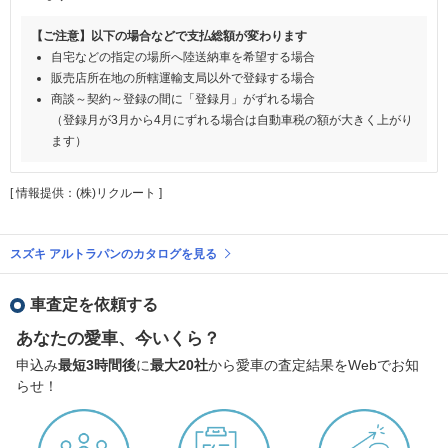
【ご注意】以下の場合などで支払総額が変わります
自宅などの指定の場所へ陸送納車を希望する場合
販売店所在地の所轄運輸支局以外で登録する場合
商談～契約～登録の間に「登録月」がずれる場合
（登録月が3月から4月にずれる場合は自動車税の額が大きく上がり
ます）
[ 情報提供：(株)リクルート ]
スズキ アルトラパンのカタログを見る
車査定を依頼する
あなたの愛車、今いくら？
申込み
最短3時間後
に
最大20社
から愛車の査定結果をWebでお知
らせ！