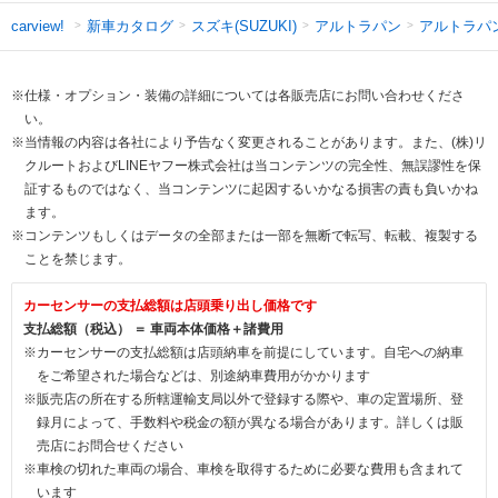
新車カタログ
スズキ(SUZUKI)
アルトラパン
アルトラパ
carview!
※仕様・オプション・装備の詳細については各販売店にお問い合わせくださ
い。
※当情報の内容は各社により予告なく変更されることがあります。また、(株)リ
クルートおよびLINEヤフー株式会社は当コンテンツの完全性、無誤謬性を保
証するものではなく、当コンテンツに起因するいかなる損害の責も負いかね
ます。
※コンテンツもしくはデータの全部または一部を無断で転写、転載、複製する
ことを禁じます。
カーセンサーの支払総額は店頭乗り出し価格です
支払総額（税込） ＝ 車両本体価格＋諸費用
※カーセンサーの支払総額は店頭納車を前提にしています。自宅への納車
をご希望された場合などは、別途納車費用がかかります
※販売店の所在する所轄運輸支局以外で登録する際や、車の定置場所、登
録月によって、手数料や税金の額が異なる場合があります。詳しくは販
売店にお問合せください
※車検の切れた車両の場合、車検を取得するために必要な費用も含まれて
います