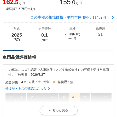
162
155
.5
.0
万円
万円
（諸経費7 .5 万円含む）
この車種の相場価格（平均本体価格：114万円）
年式
走行距離
車検
修復歴
2025
0.1
2028(R10)
なし
年8月
(R7)
万km
車両品質評価情報
この車は、スズキ認定中古車制度（スズキ株式会社）の評価を受けた車両
です。（検査日：2026/3/27）
4.5
内装：
外装：
修復歴：無
総合評価：
修復歴・キズの確認はこちら
R
1
2
3
3.5
4
4.5
5
6
S
4.5
総合評価：
もっと見る
小さな傷・凹み、軽微な補修跡等があるが、そのまま加修せずに十分乗