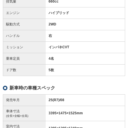
排気量
660cc
エンジン
ハイブリッド
駆動方式
2WD
ハンドル
右
ミッション
インパネCVT
乗車定員
4名
ドア数
5枚
新車時の車種スペック
発売年月
25(R7)/08
車体寸法
3395
×
1475
×
1525
mm
(全長×全幅×全高)
室内寸法