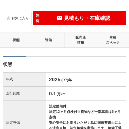
れる状態。走行10万km未満
内装：
無
見積もり・在庫確認
補修の必要な目立つ損傷、悪臭等がないこと
料
外装：
販売店
車種
補修の必要な目立つ損傷がないこと
状態
装備
情報
スペック
修復歴：無
状態
この中古車の「車両品質評価書」を見る
2025
年式
(R7)
年
0.1
走行距離
万km
法定整備付
法定12ヶ月点検付※貨物など一部車両は6ヶ月
点検
法定整備
安心安全にお乗りいただく為に国家整備士によ
る法定点検、法定整備を実施します。整備工場