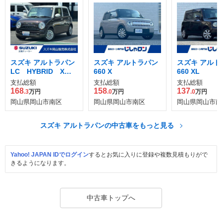
スズキ アルトラパン
スズキ アルトラパン
スズキ アルト
LC HYBRID X 6
660 X
660 XL
型
支払総額
支払総額
支払総額
168
158
137
.3
万円
.0
万円
.0
万円
岡山県岡山市南区
岡山県岡山市南区
岡山県岡山市南
スズキ アルトラパンの中古車をもっと見る
Yahoo! JAPAN IDでログイン
するとお気に入りに登録や複数見積もりがで
きるようになります。
中古車トップへ