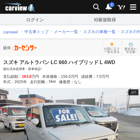
carview!
検索
通知
i
ログイン
ID新規取得
中古車トップ
メーカー一覧
スズキの車種一覧
スズキの
carview!
提供：
お気に入り
最近見た
一覧を見る
中古車
スズキ アルトラパン LC 660 ハイブリッド L 4WD
届出済未使用車・新車保証/
支払総額：
163.0
万円
本体価格：
156.0
万円
諸経費：
7.0
万円
5
km
年式：
2025
年
走行距離：
修復歴：
なし
1
/
7