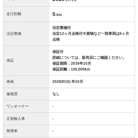
5
走行距離
km
法定整備付
法定整備
法定12ヶ月点検付※貨物など一部車両は6ヶ月
点検
保証付
詳細については、販売店にご確認ください。
保証
保証期限：2030年10月
保証距離：100,000km
車検
2028(R10) 年10月
修復歴
なし
ワンオーナー
-
正規輸入車
-
禁煙車
-