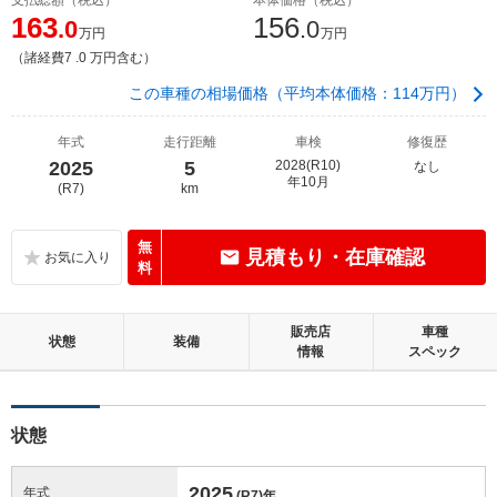
163
156
.0
.0
万円
万円
（諸経費7 .0 万円含む）
この車種の相場価格（平均本体価格：114万円）
年式
走行距離
車検
修復歴
2025
5
2028(R10)
なし
年10月
(R7)
km
無
見積もり・在庫確認
料
販売店
車種
状態
装備
情報
スペック
状態
2025
年式
(R7)
年