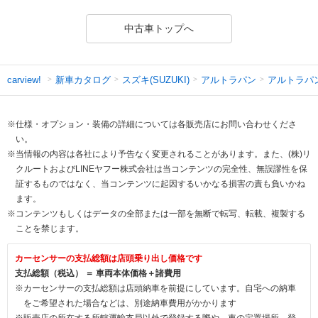
中古車トップへ
新車カタログ
スズキ(SUZUKI)
アルトラパン
アルトラパ
carview!
※仕様・オプション・装備の詳細については各販売店にお問い合わせくださ
い。
※当情報の内容は各社により予告なく変更されることがあります。また、(株)リ
クルートおよびLINEヤフー株式会社は当コンテンツの完全性、無誤謬性を保
証するものではなく、当コンテンツに起因するいかなる損害の責も負いかね
ます。
※コンテンツもしくはデータの全部または一部を無断で転写、転載、複製する
ことを禁じます。
カーセンサーの支払総額は店頭乗り出し価格です
支払総額（税込） ＝ 車両本体価格＋諸費用
※カーセンサーの支払総額は店頭納車を前提にしています。自宅への納車
をご希望された場合などは、別途納車費用がかかります
※販売店の所在する所轄運輸支局以外で登録する際や、車の定置場所、登