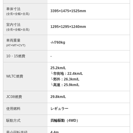
車体寸法
3395
×
1475
×
1525
mm
(全長×全幅×全高)
室内寸法
1295
×
1295
×
1240
mm
(全長×全幅×全高)
車両重量
-/-/760
kg
(AT×MT×CVT)
10・15燃費
-
25.2km/L
└市街地：22.4km/L
WLTC燃費
└郊外：26.3km/L
└高速：25.9km/L
JC08燃費
29.8km/L
使用燃料
レギュラー
駆動方式
四輪駆動（4WD）
最小回転半径
4.4
m