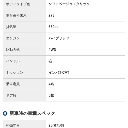
ボディタイプ色
ソフトベージュメタリック
車台番号末尾
273
排気量
660cc
エンジン
ハイブリッド
駆動方式
4WD
ハンドル
右
ミッション
インパネCVT
乗車定員
4名
ドア数
5枚
新車時の車種スペック
発売年月
25(R7)/08