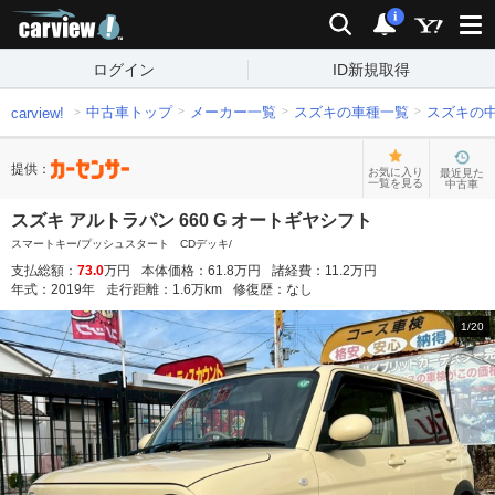
carview!
検索
通知
i
ログイン
ID新規取得
中古車トップ
メーカー一覧
スズキの車種一覧
スズキの
carview!
提供：
お気に入り
最近見た
一覧を見る
中古車
スズキ アルトラパン 660 G オートギヤシフト
スマートキー/プッシュスタート CDデッキ/
支払総額：
73.0
万円
本体価格：
61.8
万円
諸経費：
11.2
万円
年式：
2019
年
走行距離：
1.6
万km
修復歴：
なし
1
/
20