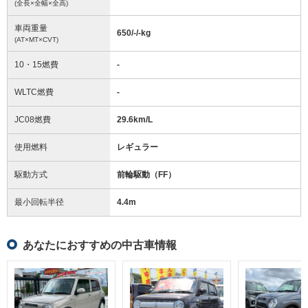
(全長×全幅×全高)
車両重量
650/-/-
kg
(AT×MT×CVT)
10・15燃費
-
WLTC燃費
-
JC08燃費
29.6km/L
使用燃料
レギュラー
駆動方式
前輪駆動（FF）
最小回転半径
4.4
m
あなたにおすすめの中古車情報