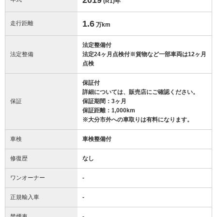
(R1)
年
1.6
走行距離
万km
法定整備付
法定整備
法定24ヶ月点検付※貨物など一部車両は12ヶ月
点検
保証付
詳細については、販売店にご確認ください。
保証
保証期間：3ヶ月
保証距離：1,000km
※大分市外への車取りは有料になります。
車検
車検整備付
修復歴
なし
ワンオーナー
-
正規輸入車
-
禁煙車
-