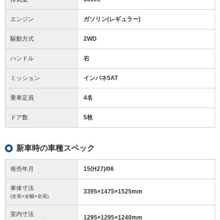
エンジン
ガソリン(レギュラー)
駆動方式
2WD
ハンドル
右
ミッション
インパネ5AT
乗車定員
4名
ドア数
5枚
新車時の車種スペック
発売年月
15(H27)/06
車体寸法
3395
×
1475
×
1525
mm
(全長×全幅×全高)
室内寸法
1295
×
1295
×
1240
mm