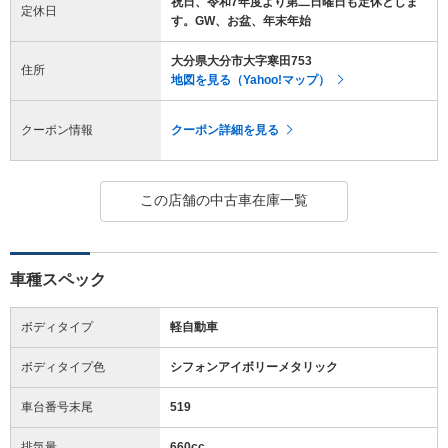
祝日、令和7年度より第二日曜日も定休としま
定休日
す。GW、お盆、年末年始
大分県大分市大字寒田753
住所
地図を見る（Yahoo!マップ）
クーポン情報
クーポン詳細を見る
この店舗の中古車在庫一覧
車種スペック
ボディタイプ
軽自動車
ボディタイプ色
シフォンアイボリーメタリック
車台番号末尾
519
排気量
660cc