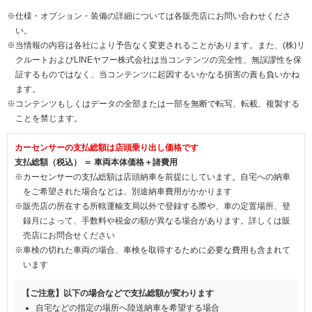
※仕様・オプション・装備の詳細については各販売店にお問い合わせくださ
い。
※当情報の内容は各社により予告なく変更されることがあります。また、(株)リ
クルートおよびLINEヤフー株式会社は当コンテンツの完全性、無誤謬性を保
証するものではなく、当コンテンツに起因するいかなる損害の責も負いかね
ます。
※コンテンツもしくはデータの全部または一部を無断で転写、転載、複製する
ことを禁じます。
カーセンサーの支払総額は店頭乗り出し価格です
支払総額（税込） ＝ 車両本体価格＋諸費用
※カーセンサーの支払総額は店頭納車を前提にしています。自宅への納車
をご希望された場合などは、別途納車費用がかかります
※販売店の所在する所轄運輸支局以外で登録する際や、車の定置場所、登
録月によって、手数料や税金の額が異なる場合があります。詳しくは販
売店にお問合せください
※車検の切れた車両の場合、車検を取得するために必要な費用も含まれて
います
【ご注意】以下の場合などで支払総額が変わります
自宅などの指定の場所へ陸送納車を希望する場合