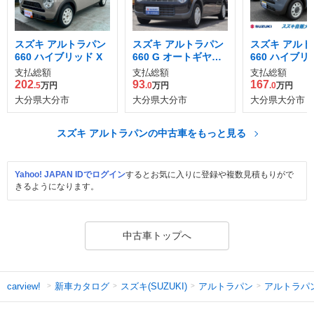
スズキ アルトラパン
スズキ アルトラパン
スズキ アルト
660 ハイブリッド X
660 G オートギヤシ
660 ハイブリ
フト
支払総額
支払総額
支払総額
202
93
167
.5
万円
.0
万円
.0
万円
大分県大分市
大分県大分市
大分県大分市
スズキ アルトラパンの中古車をもっと見る
Yahoo! JAPAN IDでログイン
するとお気に入りに登録や複数見積もりがで
きるようになります。
中古車トップへ
新車カタログ
スズキ(SUZUKI)
アルトラパン
アルトラパ
carview!