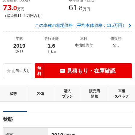
73
61
.0
.8
万円
万円
（諸経費11 .2 万円含む）
この車種の相場価格（平均本体価格：115万円）
年式
走行距離
車検
修復歴
2019
1.6
車検整備付
なし
(R1)
万km
無
見積もり・在庫確認
料
購入
販売店
車種
状態
装備
プラン
情報
スペック
状態
2019
年式